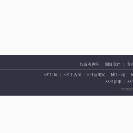
投資者專區
關於我們
廣
591租屋
591中古屋
591新建案
591土地
8891新車
88
Copyrigh