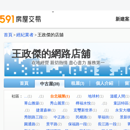
新建案
首頁
經紀業者
王政傑的店舖
>
>
王政傑的網路店舖
在地經營 親切熱情 盡心盡力 服務第一
首頁
租屋
個人介紹
留
中古屋
(3)
(28)
社區：
...
.
台北福第
(1)
.
地球村
溫暖人間
(1)
(1)
(1)
(1)
(1)
菁山雅築
秀山麗景
樺福水悅
.
童話特區
(1)
(1)
(1)
(1)
(
.
捷運森林
.
宏璽新世界
.
永安大
(1)
(1)
(1)
(1)
(1)
秀朗路三段
中正路
民權路
華福街
景新
(1)
(1)
(1)
(1)
圓通路
景平路
保福路一段
長江路一段
(2)
(2)
(1)
(1)