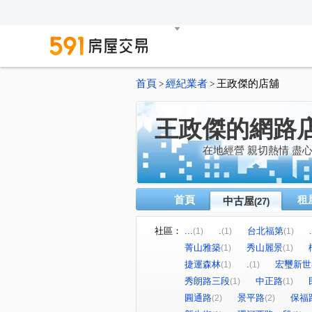
首頁
經紀業者
王政傑的店舖
>
>
王政傑的網路
在地經營 親切熱情 盡
首頁
租
中古屋
(27)
社區：
...
.
台北福第
.
(1)
(1)
(1)
菁山雅築
秀山麗景
(1)
(1)
捷運森林
.
宏璽新世
(1)
(1)
秀朗路三段
中正路
(1)
(1)
圓通路
景平路
保福
(2)
(2)