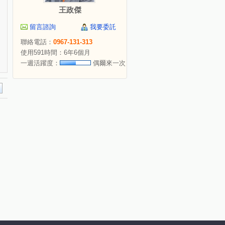
王政傑
留言諮詢
我要委託
聯絡電話：
0967-131-313
使用591時間：6年6個月
一週活躍度：
偶爾來一次