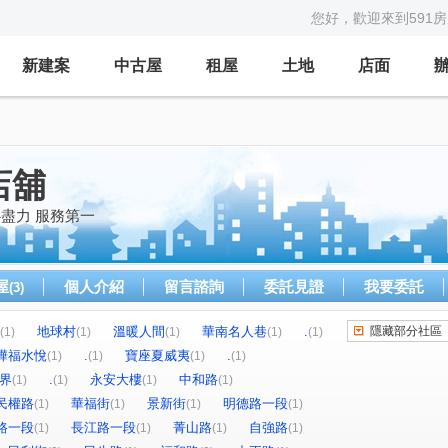
您好，歡迎來到591
新建案
中古屋
租屋
土地
店面
店舖
心盡力 服務第一
屋
個人介紹
留言諮詢
委託見證
我要委託
(3)
地球村
溫暖人間
華南名人巷
.
隱藏部分社區
(1)
(1)
(1)
(1)
(1)
樺福水悅
.
寶座夏威夷
.
(1)
(1)
(1)
(1)
界
.
永安大樓
中和路
(1)
(1)
(1)
(1)
民權路
華福街
景新街
明德路一段
(1)
(1)
(1)
(1)
路一段
長江路一段
菁山路
自強路
(1)
(1)
(1)
(1)