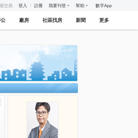
房屋交易
登入
註冊
我要刊登
幫助
數字App
辦公
廠房
社區找房
新聞
更多