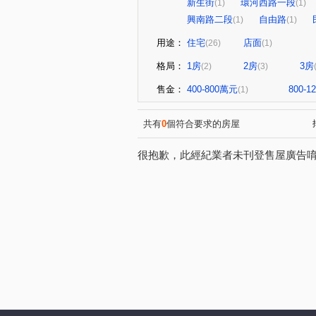
新生街
環河西路一段
(1)
(1)
興南路二段
自由路
(1)
(1)
用途：
住宅
店面
(26)
(1)
格局：
1房
2房
3房
(2)
(3)
售金：
400-800萬元
800-
(1)
共有
0
個符合要求的房屋
很抱歉，此經紀業者未刊登售屋廣告