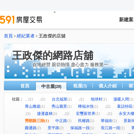
新建案
首頁
經紀業者
王政傑的店舖
>
>
王政傑的網路店舖
在地經營 親切熱情 盡心盡力 服務第一
首頁
租屋
個人介紹
留
中古屋
(3)
(28)
社區：
...
.
台北福第
.
地球村
溫暖人間
(1)
(1)
(1)
(1)
(1)
(1)
菁山雅築
秀山麗景
樺福水悅
.
童話特區
(1)
(1)
(1)
(1)
(
.
捷運森林
.
宏璽新世界
.
永安大
(1)
(1)
(1)
(1)
(1)
秀朗路三段
(1)
中正路
民權路
華福街
景新
(1)
(1)
(1)
圓通路
景平路
保福路一段
長江路一段
(2)
(2)
(1)
(1)