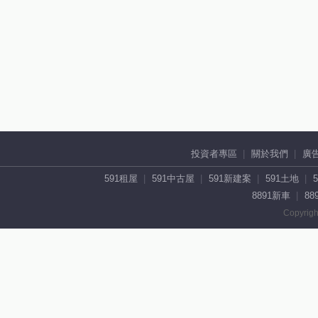
投資者專區
關於我們
廣
591租屋
591中古屋
591新建案
591土地
8891新車
88
Copyrigh