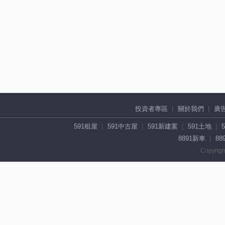
投資者專區
關於我們
廣
591租屋
591中古屋
591新建案
591土地
8891新車
88
Copyrigh