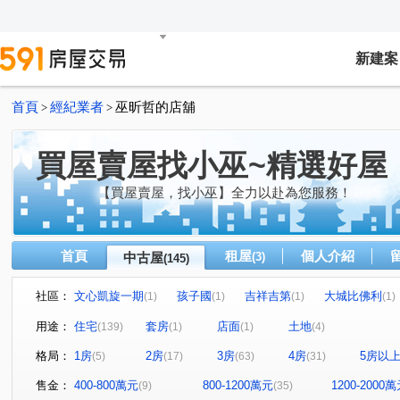
新建案
首頁
經紀業者
巫昕哲的店舖
>
>
買屋賣屋找小巫~精選好屋
【買屋賣屋，找小巫】全力以赴為您服務！
首頁
租屋
個人介紹
中古屋
(3)
(145)
社區：
文心凱旋一期
孩子國
吉祥吉第
大城比佛利
(1)
(1)
(1)
(1)
長安天廈
崇德皇家
富暘富墅
新中元年
(1)
(1)
(1)
(2)
用途：
住宅
套房
店面
土地
(139)
(1)
(1)
(4)
國聚知青
惠宇上晴
光之郡
元城上階綠
(1)
(1)
(1)
(1)
格局：
1房
2房
3房
4房
5房以
(5)
(17)
(63)
(31)
廣三北城三期
九月采掬
太宇尊爵
登陽春賞
(1)
(1)
(1)
(1)
櫻花之道
櫻花大櫻國2
歐夏蕾
勝美悠活郡
(1)
(1)
(3)
(1)
售金：
400-800萬元
800-1200萬元
1200-2000
(9)
(35)