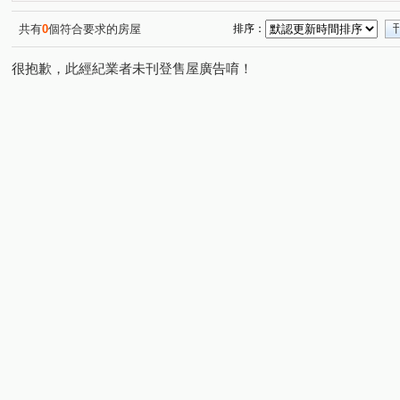
情定水蓮NO.13
陞霖執美
雷中慶園社區
中臺
(1)
(1)
(1)
裕國豐展
惠宇文化願景
四月泊樂
富國大廈
(2)
(1)
(2)
(1)
共有
0
個符合要求的房屋
排序：
水沐青華
盧森堡公園社區
熊貓天下
大毅建設
(1)
(1)
(1)
很抱歉，此經紀業者未刊登售屋廣告唷！
順天完全社區
佳茂6962大景莊園
藝術大街
六
(1)
(1)
(1)
聚佳捷作
熊立方
佳福皇璽
力瑋品學院
(1)
(2)
(1)
(1)
子安居
寓上花園
福貴易墅
長虹天廈大樓
(1)
(1)
(1)
(1)
富宇藏富
佳昂太和2
仁美映序
太平金鑽
(1)
(1)
(2)
(1)
福星大地
寶達吉第
原櫻崇現櫻花知築
總太美
(1)
(1)
(1)
和築F1
三月花見
洲際W
晟溢大觀2
圓聚
(1)
(2)
(1)
(1)
鴻邑璞臻
維斯康堤花園
達麗冶翠
華友聯EGO
(2)
(1)
(1)
文心中華
北屯官邸
開心一百
晴綻花園
(1)
(1)
(1)
(1)
惠宇世紀願景
櫻花活力水岸
馥域 NO.15
共好M
(1)
(1)
(1)
昂峰謙若樹
勝美築
惠宇晴山
台灣新故鄉社區
(1)
(1)
(1)
(
惠宇仁美
情定水蓮五期
惠宇富山居
磐興寬心
(1)
(1)
(1)
(
國泰美禾
錦繡中國
樹孝傳奇大樓
舜元境朗
(1)
(1)
(1)
(1)
冠國王朝
櫻花濱城
大連路一段
安眉路
(1)
(1)
(1)
(1)
太原路三段
東山路一段
松和街
敦和路
(5)
(4)
(1)
(1)
大富路三段
同安北巷
西安街
中山路一段
(1)
(1)
(1)
(5)
大德街
崇德二路二段
台中路
向上路五段
(1)
(2)
(1)
(1)