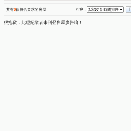
勝美悠活郡
蓉稼映美墅
情定水蓮NO.13
陞霖
(1)
(1)
(1)
雷中慶園社區
中臺會館
櫻花晴川岸
裕國豐展
(1)
(1)
(1)
(
共有
0
個符合要求的房屋
排序：
四月泊樂
富國大廈
基創御山
水沐青華
(2)
(1)
(1)
(1)
很抱歉，此經紀業者未刊登售屋廣告唷！
熊貓天下
大毅建設雙十流域
達莉墅
順天完全
(1)
(1)
(1)
佳茂6962大景莊園
藝術大街
六月微風
元心璽
(1)
(1)
(1)
佳福皇璽
力瑋品學院
功成名就大樓
子安居
(1)
(1)
(1)
(1)
福貴易墅
長虹天廈大樓
海銘琢院
富宇藏富
(1)
(1)
(2)
(1)
川普大第
太平金鑽
裕國豐順
福星大地
(1)
(1)
(1)
(1)
原櫻崇現櫻花知築
總太美樂地
泓瑞崇德薈
和
(1)
(1)
(1)
洲際W
晟溢大觀2
圓聚3
育仁藝術林園
(1)
(1)
(1)
(1)
維斯康堤花園
達麗冶翠
華友聯EGO
亞昕一沐
(1)
(1)
(1)
北屯官邸
開心一百
晴綻花園
佳茂中山會館
(1)
(1)
(1)
(1)
櫻花活力水岸
馥域 NO.15
共好Melody
昂峰謙
(1)
(1)
(1)
惠宇晴山
台灣新故鄉社區
綠景天下
惠宇仁美
(1)
(1)
(1)
(
惠宇富山居
磐興寬心
泰若天成
國泰美禾
(1)
(1)
(1)
(1)
安眉路
崇德十一路
敦富十街
大義街
興
(1)
(1)
(2)
(1)
太原路三段
東山路一段
松和街
敦和路
(4)
(4)
(1)
(1)
大富路三段
同安北巷
西安街
中山路一段
(1)
(1)
(1)
(4)
大德街
崇德二路二段
台中路
向上路五段
(1)
(2)
(1)
(1)