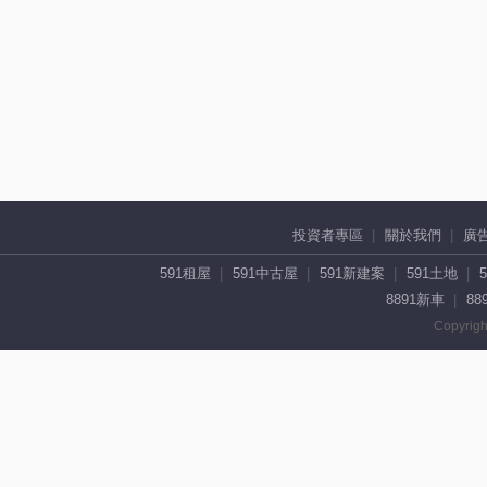
投資者專區
關於我們
廣
591租屋
591中古屋
591新建案
591土地
8891新車
88
Copyrigh