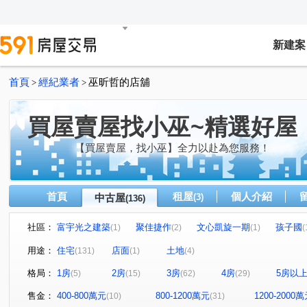
新建案
首頁
經紀業者
巫昕哲的店舖
>
>
買屋賣屋找小巫~精選好屋
【買屋賣屋，找小巫】全力以赴為您服務！
首頁
租屋
個人介紹
中古屋
(3)
(136)
社區：
富宇光之建築
聚佳捷作
文心凱旋一期
孩子國
(1)
(2)
(1)
(
大城比佛利
THE精銳
長安天廈
崇德皇家
(1)
(1)
(1)
(1)
用途：
住宅
店面
土地
(131)
(1)
(4)
新中元年
溫莎堡
府上社區
國聚知青
惠
(2)
(1)
(1)
(1)
格局：
1房
2房
3房
4房
5房以
(5)
(15)
(62)
(29)
元城上階綠
淳品仁美
廣三北城三期
九月采掬
(1)
(1)
(1)
(
登陽春賞
親家時上TOP
櫻花之道
櫻花大櫻國
(1)
(1)
(1)
售金：
400-800萬元
800-1200萬元
1200-2000
(10)
(31)