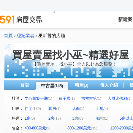
新建案
首頁
經紀業者
巫昕哲的店舖
>
>
買屋賣屋找小巫~精選好屋
【買屋賣屋，找小巫】全力以赴為您服務！
首頁
租屋
個人介紹
中古屋
(3)
(145)
社區：
文心凱旋一期
孩子國
吉祥吉第
大城比佛利
(1)
(1)
(1)
(1)
長安天廈
崇德皇家
富暘富墅
新中元年
(1)
(1)
(1)
(2)
用途：
住宅
套房
店面
土地
(139)
(1)
(1)
(4)
國聚知青
惠宇上晴
光之郡
元城上階綠
(1)
(1)
(1)
(1)
格局：
1房
2房
3房
4房
5房以
(5)
(17)
(63)
(31)
廣三北城三期
九月采掬
太宇尊爵
登陽春賞
(1)
(1)
(1)
(1)
櫻花之道
櫻花大櫻國2
歐夏蕾
勝美悠活郡
(1)
(1)
(3)
(1)
售金：
400-800萬元
800-1200萬元
1200-2000
(9)
(35)