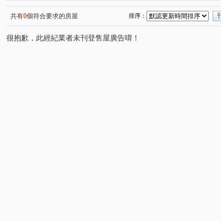
情定水蓮NO.13
陞霖執美
雷中慶園社區
中臺
(1)
(1)
(1)
裕國豐展
惠宇文化願景
四月泊樂
富國大廈
(2)
(1)
(2)
(1)
共有
0
個符合要求的房屋
排序：
水沐青華
盧森堡公園社區
熊貓天下
大毅建設
(1)
(1)
(1)
很抱歉，此經紀業者未刊登售屋廣告唷！
順天完全社區
佳茂6962大景莊園
藝術大街
六
(1)
(1)
(1)
聚佳捷作
熊立方
佳福皇璽
力瑋品學院
(1)
(2)
(1)
(1)
子安居
寓上花園
福貴易墅
長虹天廈大樓
(1)
(1)
(1)
(1)
富宇藏富
佳昂太和2
仁美映序
太平金鑽
(1)
(1)
(2)
(1)
福星大地
寶達吉第
原櫻崇現櫻花知築
總太美
(1)
(1)
(1)
和築F1
三月花見
洲際W
晟溢大觀2
圓聚
(1)
(2)
(1)
(1)
鴻邑璞臻
維斯康堤花園
達麗冶翠
華友聯EGO
(2)
(1)
(1)
文心中華
北屯官邸
開心一百
晴綻花園
(1)
(1)
(1)
(1)
惠宇世紀願景
櫻花活力水岸
馥域 NO.15
共好M
(1)
(1)
(1)
昂峰謙若樹
勝美築
惠宇晴山
台灣新故鄉社區
(1)
(1)
(1)
(
惠宇仁美
情定水蓮五期
惠宇富山居
磐興寬心
(1)
(1)
(1)
(
國泰美禾
錦繡中國
樹孝傳奇大樓
舜元境朗
(1)
(1)
(1)
(1)
冠國王朝
櫻花濱城
大連路一段
安眉路
(1)
(1)
(1)
(1)
太原路三段
東山路一段
松和街
敦和路
(5)
(4)
(1)
(1)
大富路三段
同安北巷
西安街
中山路一段
(1)
(1)
(1)
(5)
大德街
崇德二路二段
台中路
向上路五段
(1)
(2)
(1)
(1)