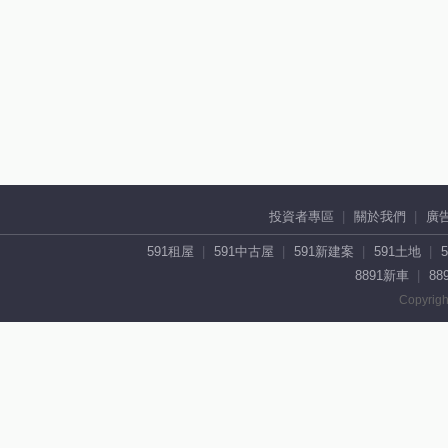
投資者專區
關於我們
廣
591租屋
591中古屋
591新建案
591土地
8891新車
88
Copyrigh