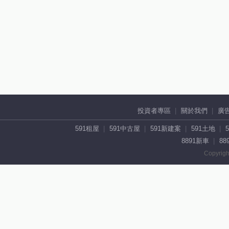
投資者專區
關於我們
廣
591租屋
591中古屋
591新建案
591土地
8891新車
88
Copyrigh