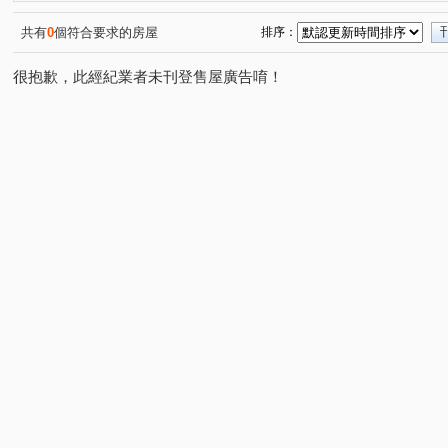
情定水蓮NO.13
陞霖執美
雷中慶園社區
中臺
(1)
(1)
(1)
裕國豐展
惠宇文化願景
四月泊樂
富國大廈
(2)
(1)
(2)
(1)
共有
0
個符合要求的房屋
排序：
水沐青華
盧森堡公園社區
熊貓天下
大毅建設
(1)
(1)
(1)
很抱歉，此經紀業者未刊登售屋廣告唷！
順天完全社區
佳茂6962大景莊園
藝術大街
六
(1)
(1)
(1)
聚佳捷作
熊立方
佳福皇璽
力瑋品學院
(1)
(2)
(1)
(1)
子安居
寓上花園
福貴易墅
長虹天廈大樓
(1)
(1)
(1)
(1)
富宇藏富
佳昂太和2
仁美映序
太平金鑽
(1)
(1)
(2)
(1)
福星大地
寶達吉第
原櫻崇現櫻花知築
總太美
(1)
(1)
(1)
和築F1
三月花見
洲際W
晟溢大觀2
圓聚
(1)
(2)
(1)
(1)
鴻邑璞臻
維斯康堤花園
達麗冶翠
華友聯EGO
(2)
(1)
(1)
文心中華
北屯官邸
開心一百
晴綻花園
(1)
(1)
(1)
(1)
惠宇世紀願景
櫻花活力水岸
馥域 NO.15
共好M
(1)
(1)
(1)
昂峰謙若樹
勝美築
惠宇晴山
台灣新故鄉社區
(1)
(1)
(1)
(
惠宇仁美
情定水蓮五期
惠宇富山居
磐興寬心
(1)
(1)
(1)
(
國泰美禾
錦繡中國
樹孝傳奇大樓
舜元境朗
(1)
(1)
(1)
(1)
冠國王朝
櫻花濱城
大連路一段
安眉路
(1)
(1)
(1)
(1)
太原路三段
東山路一段
松和街
敦和路
(5)
(4)
(1)
(1)
大富路三段
同安北巷
西安街
中山路一段
(1)
(1)
(1)
(5)
大德街
崇德二路二段
台中路
向上路五段
(1)
(2)
(1)
(1)