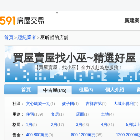
新建案
首頁
經紀業者
巫昕哲的店舖
>
>
買屋賣屋找小巫~精選好屋
【買屋賣屋，找小巫】全力以赴為您服務！
首頁
租屋
個人介紹
中古屋
(3)
(145)
社區：
文心凱旋一期
孩子國
吉祥吉第
大城比佛利
(1)
(1)
(1)
(1)
長安天廈
崇德皇家
富暘富墅
新中元年
(1)
(1)
(1)
(2)
用途：
住宅
套房
店面
土地
(139)
(1)
(1)
(4)
國聚知青
惠宇上晴
光之郡
元城上階綠
(1)
(1)
(1)
(1)
格局：
1房
2房
3房
4房
5房以
(5)
(17)
(63)
(31)
廣三北城三期
九月采掬
太宇尊爵
登陽春賞
(1)
(1)
(1)
(1)
櫻花之道
櫻花大櫻國2
歐夏蕾
勝美悠活郡
(1)
(1)
(3)
(1)
售金：
400-800萬元
800-1200萬元
1200-2000
(9)
(35)