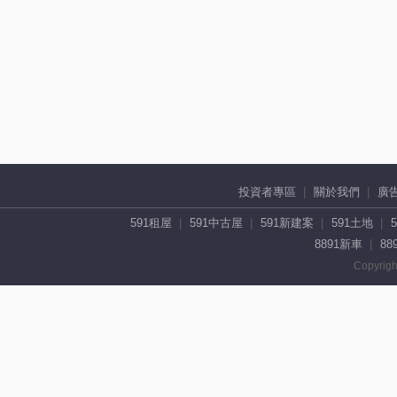
投資者專區
關於我們
廣
591租屋
591中古屋
591新建案
591土地
8891新車
88
Copyrigh