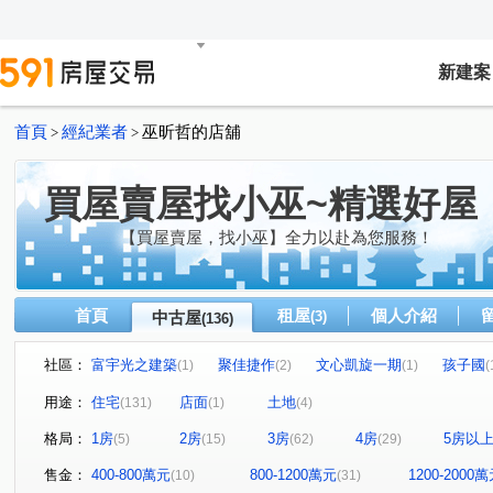
新建案
首頁
經紀業者
巫昕哲的店舖
>
>
買屋賣屋找小巫~精選好屋
【買屋賣屋，找小巫】全力以赴為您服務！
首頁
租屋
個人介紹
中古屋
(3)
(136)
社區：
富宇光之建築
聚佳捷作
文心凱旋一期
孩子國
(1)
(2)
(1)
(
大城比佛利
THE精銳
長安天廈
崇德皇家
(1)
(1)
(1)
(1)
用途：
住宅
店面
土地
(131)
(1)
(4)
新中元年
溫莎堡
府上社區
國聚知青
惠
(2)
(1)
(1)
(1)
格局：
1房
2房
3房
4房
5房以
(5)
(15)
(62)
(29)
元城上階綠
淳品仁美
廣三北城三期
九月采掬
(1)
(1)
(1)
(
登陽春賞
親家時上TOP
櫻花之道
櫻花大櫻國
(1)
(1)
(1)
售金：
400-800萬元
800-1200萬元
1200-2000
(10)
(31)