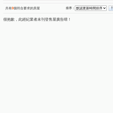
勝美悠活郡
蓉稼映美墅
情定水蓮NO.13
陞霖
(1)
(1)
(1)
雷中慶園社區
中臺會館
櫻花晴川岸
裕國豐展
(1)
(1)
(1)
(
共有
0
個符合要求的房屋
排序：
四月泊樂
富國大廈
基創御山
水沐青華
(2)
(1)
(1)
(1)
很抱歉，此經紀業者未刊登售屋廣告唷！
熊貓天下
大毅建設雙十流域
達莉墅
順天完全
(1)
(1)
(1)
佳茂6962大景莊園
藝術大街
六月微風
元心璽
(1)
(1)
(1)
佳福皇璽
力瑋品學院
功成名就大樓
子安居
(1)
(1)
(1)
(1)
福貴易墅
長虹天廈大樓
海銘琢院
富宇藏富
(1)
(1)
(2)
(1)
川普大第
太平金鑽
裕國豐順
福星大地
(1)
(1)
(1)
(1)
原櫻崇現櫻花知築
總太美樂地
泓瑞崇德薈
和
(1)
(1)
(1)
洲際W
晟溢大觀2
圓聚3
育仁藝術林園
(1)
(1)
(1)
(1)
維斯康堤花園
達麗冶翠
華友聯EGO
亞昕一沐
(1)
(1)
(1)
北屯官邸
開心一百
晴綻花園
佳茂中山會館
(1)
(1)
(1)
(1)
櫻花活力水岸
馥域 NO.15
共好Melody
昂峰謙
(1)
(1)
(1)
惠宇晴山
台灣新故鄉社區
綠景天下
惠宇仁美
(1)
(1)
(1)
(
惠宇富山居
磐興寬心
泰若天成
國泰美禾
(1)
(1)
(1)
(1)
安眉路
崇德十一路
敦富十街
大義街
興
(1)
(1)
(2)
(1)
太原路三段
東山路一段
松和街
敦和路
(4)
(4)
(1)
(1)
大富路三段
同安北巷
西安街
中山路一段
(1)
(1)
(1)
(4)
大德街
崇德二路二段
台中路
向上路五段
(1)
(2)
(1)
(1)