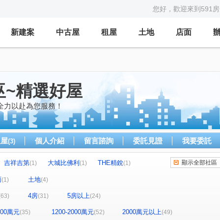
您好，歡迎來到591
新建案
中古屋
租屋
土地
店面
巫~精選好屋
全力以赴為您服務！
租屋
個人介紹
留言諮詢
委託見證
我要委託
(3)
吉祥吉第
大城比佛利
THE精銳
顯示全部社區
(1)
(1)
(1)
富暘富墅
新中元年
溫莎堡
府上社區
(1)
(2)
(1)
(1)
面
土地
(1)
(4)
光之郡
元城上階綠
淳品仁美
(1)
(1)
(1)
4房
5房以上
(63)
(31)
(24)
太宇尊爵
登陽春賞
親家時上TOP
(1)
(1)
(1)
歐夏蕾
勝美悠活郡
蓉稼映美墅
(3)
(1)
(1)
1200萬元
1200-2000萬元
2000萬元以上
(35)
(52)
(49)