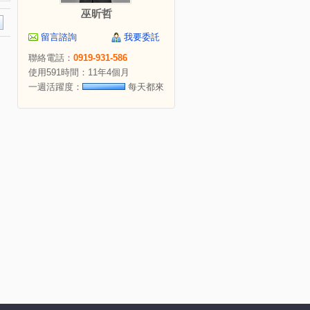
巫昕哲
留言諮詢
我要委託
聯絡電話：
0919-931-586
使用591時間：11年4個月
一週活躍度：
每天都來