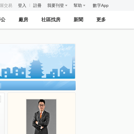
房屋交易
登入
註冊
我要刊登
幫助
數字App
辦公
廠房
社區找房
新聞
更多