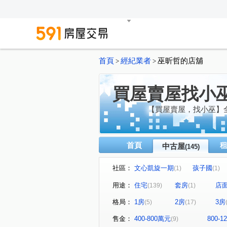
首頁
經紀業者
巫昕哲的店舖
>
>
買屋賣屋找小
【買屋賣屋，找小巫】
首頁
中古屋
(145)
社區：
文心凱旋一期
孩子國
(1)
(1)
長安天廈
崇德皇家
(1)
(1)
用途：
住宅
套房
店
(139)
(1)
國聚知青
惠宇上晴
(1)
(1)
格局：
1房
2房
3房
(5)
(17)
廣三北城三期
九月采掬
(1)
(1)
櫻花之道
櫻花大櫻國2
(1)
(1)
售金：
400-800萬元
800-
(9)