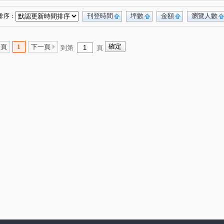
雷中慶園社區
中臺會館
櫻花晴川岸
1)
(1)
(1)
(1)
四月泊樂
富國大廈
基創御山
(2)
(1)
(1)
刊登時間
坪數
金額
瀏覽人數
排序：
熊貓天下
大毅建設雙十流域
達莉墅
(1)
(1)
(1)
(1)
大景莊園
藝術大街
六月微風
元心璽苑
(1)
(1)
(1)
(1)
一頁
1
下一頁
到第
頁
福皇璽
力瑋品學院
功成名就大樓
(1)
(1)
(1)
貴易墅
長虹天廈大樓
海銘琢院
(1)
(1)
(2)
仁美映序
太平金鑽
裕國豐順
(2)
(1)
(1)
原櫻崇現櫻花知築
總太美樂地
泓瑞崇德薈
(1)
(1)
(1)
際W
晟溢大觀2
圓聚3
育仁藝術林園
(1)
(1)
(1)
(1)
達麗冶翠
華友聯EGO
亞昕一沐
(1)
(1)
(1)
開心一百
晴綻花園
佳茂中山會館
(1)
(1)
(2)
岸
馥域 NO.15
共好Melody
(1)
(1)
(1)
惠宇晴山
台灣新故鄉社區
綠景天下
(1)
(1)
(1)
惠宇富山居
磐興寬心
泰若天成
(1)
(1)
(1)
樹孝傳奇大樓
舜元境朗
鴻邑晴山居
(1)
(1)
(1)
大連路一段
安眉路
興安路二段
(1)
(1)
(1)
松和街
敦和路
宜文街
甘州五街
(1)
(1)
(1)
(1)
西安街
中山路一段
瀋陽路一段
(1)
(5)
(1)
台中路
向上路五段
北屯路
(1)
(1)
(4)