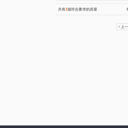
情定水蓮NO.13
陞霖執美
(1)
(
裕國豐展
惠宇文化願景
(2)
(1)
共有
1
個符合要求的房屋
水沐青華
盧森堡公園社區
(1)
順天完全社區
佳茂6962
(1)
上
聚佳捷作
熊立方
佳
(1)
(2)
子安居
寓上花園
福
(1)
(1)
富宇藏富
佳昂太和2
(1)
(1)
福星大地
寶達吉第
(1)
(1)
和築F1
三月花見
洲
(1)
(2)
鴻邑璞臻
維斯康堤花園
(2)
(1)
文心中華
北屯官邸
(1)
(1)
惠宇世紀願景
櫻花活力水
(1)
昂峰謙若樹
勝美築
(1)
(1)
惠宇仁美
情定水蓮五期
(1)
(1)
國泰美禾
錦繡中國
(1)
(1)
冠國王朝
櫻花濱城
(1)
(1)
太原路三段
東山路一段
(5)
(4)
大富路三段
同安北巷
(1)
(1)
大德街
崇德二路二段
(1)
(2)