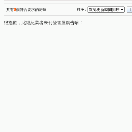
勝美悠活郡
蓉稼映美墅
情定水蓮NO.13
陞霖
(1)
(1)
(1)
雷中慶園社區
中臺會館
櫻花晴川岸
裕國豐展
(1)
(1)
(1)
(
共有
0
個符合要求的房屋
排序：
四月泊樂
富國大廈
基創御山
水沐青華
(2)
(1)
(1)
(1)
很抱歉，此經紀業者未刊登售屋廣告唷！
熊貓天下
大毅建設雙十流域
達莉墅
順天完全
(1)
(1)
(1)
佳茂6962大景莊園
藝術大街
六月微風
元心璽
(1)
(1)
(1)
佳福皇璽
力瑋品學院
功成名就大樓
子安居
(1)
(1)
(1)
(1)
福貴易墅
長虹天廈大樓
海銘琢院
富宇藏富
(1)
(1)
(2)
(1)
川普大第
太平金鑽
裕國豐順
福星大地
(1)
(1)
(1)
(1)
原櫻崇現櫻花知築
總太美樂地
泓瑞崇德薈
和
(1)
(1)
(1)
洲際W
晟溢大觀2
圓聚3
育仁藝術林園
(1)
(1)
(1)
(1)
維斯康堤花園
達麗冶翠
華友聯EGO
亞昕一沐
(1)
(1)
(1)
北屯官邸
開心一百
晴綻花園
佳茂中山會館
(1)
(1)
(1)
(1)
櫻花活力水岸
馥域 NO.15
共好Melody
昂峰謙
(1)
(1)
(1)
惠宇晴山
台灣新故鄉社區
綠景天下
惠宇仁美
(1)
(1)
(1)
(
惠宇富山居
磐興寬心
泰若天成
國泰美禾
(1)
(1)
(1)
(1)
安眉路
崇德十一路
敦富十街
大義街
興
(1)
(1)
(2)
(1)
太原路三段
東山路一段
松和街
敦和路
(4)
(4)
(1)
(1)
大富路三段
同安北巷
西安街
中山路一段
(1)
(1)
(1)
(4)
大德街
崇德二路二段
台中路
向上路五段
(1)
(2)
(1)
(1)