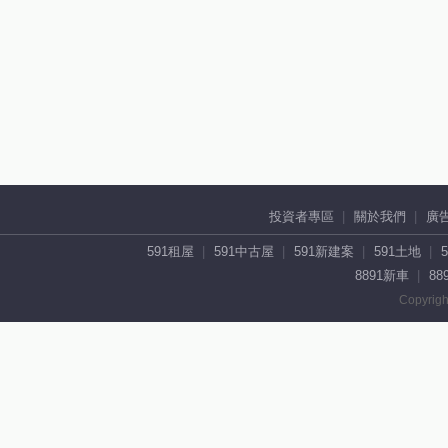
投資者專區
關於我們
廣
591租屋
591中古屋
591新建案
591土地
8891新車
88
Copyrigh