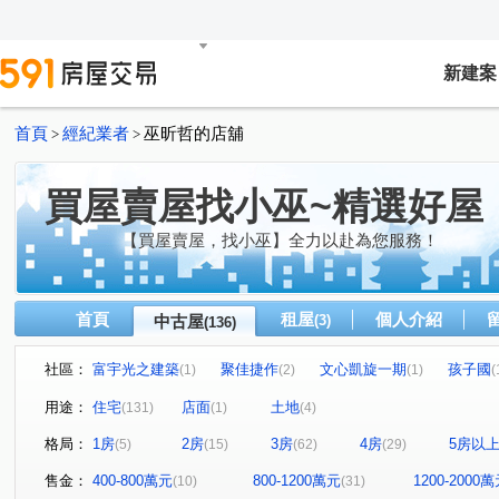
新建案
首頁
經紀業者
巫昕哲的店舖
>
>
買屋賣屋找小巫~精選好屋
【買屋賣屋，找小巫】全力以赴為您服務！
首頁
租屋
個人介紹
中古屋
(3)
(136)
社區：
富宇光之建築
聚佳捷作
文心凱旋一期
孩子國
(1)
(2)
(1)
(
大城比佛利
THE精銳
長安天廈
崇德皇家
(1)
(1)
(1)
(1)
用途：
住宅
店面
土地
(131)
(1)
(4)
新中元年
溫莎堡
府上社區
國聚知青
惠
(2)
(1)
(1)
(1)
格局：
1房
2房
3房
4房
5房以
(5)
(15)
(62)
(29)
元城上階綠
淳品仁美
廣三北城三期
九月采掬
(1)
(1)
(1)
(
登陽春賞
親家時上TOP
櫻花之道
櫻花大櫻國
(1)
(1)
(1)
售金：
400-800萬元
800-1200萬元
1200-2000
(10)
(31)