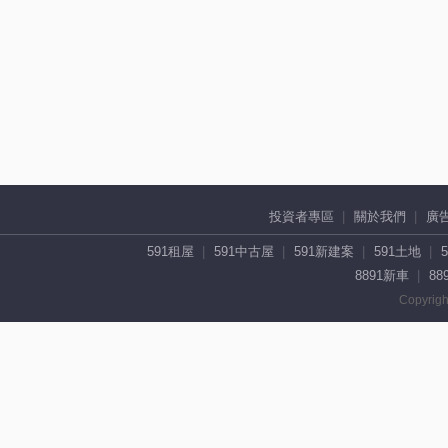
投資者專區
關於我們
廣
591租屋
591中古屋
591新建案
591土地
8891新車
88
Copyrigh