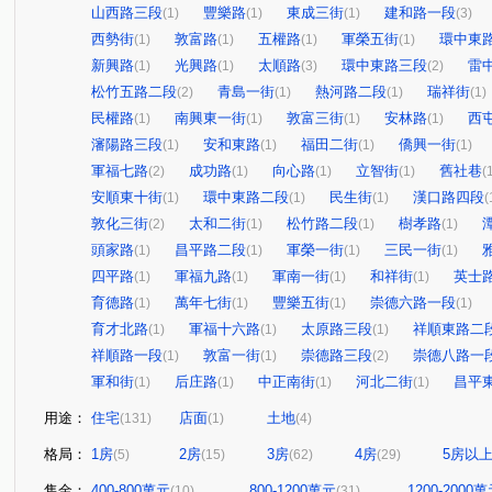
山西路三段
豐樂路
東成三街
建和路一段
(1)
(1)
(1)
(3)
西勢街
敦富路
五權路
軍榮五街
環中東
(1)
(1)
(1)
(1)
新興路
光興路
太順路
環中東路三段
雷
(1)
(1)
(3)
(2)
松竹五路二段
青島一街
熱河路二段
瑞祥街
(2)
(1)
(1)
(1)
民權路
南興東一街
敦富三街
安林路
西
(1)
(1)
(1)
(1)
瀋陽路三段
安和東路
福田二街
僑興一街
(1)
(1)
(1)
(1)
軍福七路
成功路
向心路
立智街
舊社巷
(2)
(1)
(1)
(1)
(
安順東十街
環中東路二段
民生街
漢口路四段
(1)
(1)
(1)
(
敦化三街
太和二街
松竹路二段
樹孝路
(2)
(1)
(1)
(1)
頭家路
昌平路二段
軍榮一街
三民一街
(1)
(1)
(1)
(1)
四平路
軍福九路
軍南一街
和祥街
英士
(1)
(1)
(1)
(1)
育德路
萬年七街
豐樂五街
崇德六路一段
(1)
(1)
(1)
(1)
育才北路
軍福十六路
太原路三段
祥順東路二
(1)
(1)
(1)
祥順路一段
敦富一街
崇德路三段
崇德八路一
(1)
(1)
(2)
軍和街
后庄路
中正南街
河北二街
昌平
(1)
(1)
(1)
(1)
用途：
住宅
店面
土地
(131)
(1)
(4)
格局：
1房
2房
3房
4房
5房以
(5)
(15)
(62)
(29)
售金：
400-800萬元
800-1200萬元
1200-2000
(10)
(31)