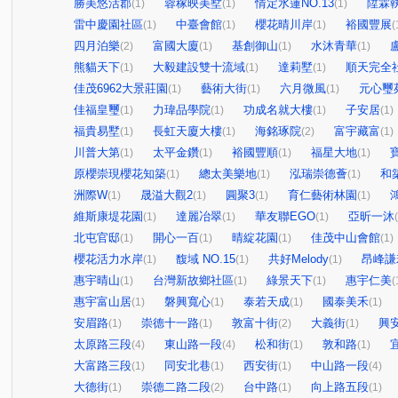
勝美悠活郡
蓉稼映美墅
情定水蓮NO.13
陞霖
(1)
(1)
(1)
雷中慶園社區
中臺會館
櫻花晴川岸
裕國豐展
(1)
(1)
(1)
(
四月泊樂
富國大廈
基創御山
水沐青華
(2)
(1)
(1)
(1)
熊貓天下
大毅建設雙十流域
達莉墅
順天完全
(1)
(1)
(1)
佳茂6962大景莊園
藝術大街
六月微風
元心璽
(1)
(1)
(1)
佳福皇璽
力瑋品學院
功成名就大樓
子安居
(1)
(1)
(1)
(1)
福貴易墅
長虹天廈大樓
海銘琢院
富宇藏富
(1)
(1)
(2)
(1)
川普大第
太平金鑽
裕國豐順
福星大地
(1)
(1)
(1)
(1)
原櫻崇現櫻花知築
總太美樂地
泓瑞崇德薈
和
(1)
(1)
(1)
洲際W
晟溢大觀2
圓聚3
育仁藝術林園
(1)
(1)
(1)
(1)
維斯康堤花園
達麗冶翠
華友聯EGO
亞昕一沐
(1)
(1)
(1)
北屯官邸
開心一百
晴綻花園
佳茂中山會館
(1)
(1)
(1)
(1)
櫻花活力水岸
馥域 NO.15
共好Melody
昂峰謙
(1)
(1)
(1)
惠宇晴山
台灣新故鄉社區
綠景天下
惠宇仁美
(1)
(1)
(1)
(
惠宇富山居
磐興寬心
泰若天成
國泰美禾
(1)
(1)
(1)
(1)
安眉路
崇德十一路
敦富十街
大義街
興
(1)
(1)
(2)
(1)
太原路三段
東山路一段
松和街
敦和路
(4)
(4)
(1)
(1)
大富路三段
同安北巷
西安街
中山路一段
(1)
(1)
(1)
(4)
大德街
崇德二路二段
台中路
向上路五段
(1)
(2)
(1)
(1)