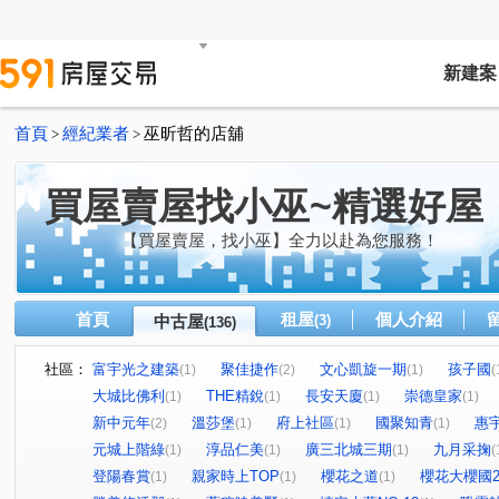
新建案
首頁
經紀業者
巫昕哲的店舖
>
>
買屋賣屋找小巫~精選好屋
【買屋賣屋，找小巫】全力以赴為您服務！
首頁
租屋
個人介紹
中古屋
(3)
(136)
社區：
富宇光之建築
聚佳捷作
文心凱旋一期
孩子國
(1)
(2)
(1)
(
大城比佛利
THE精銳
長安天廈
崇德皇家
(1)
(1)
(1)
(1)
新中元年
溫莎堡
府上社區
國聚知青
惠
(2)
(1)
(1)
(1)
元城上階綠
淳品仁美
廣三北城三期
九月采掬
(1)
(1)
(1)
(
登陽春賞
親家時上TOP
櫻花之道
櫻花大櫻國
(1)
(1)
(1)