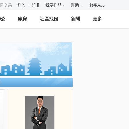
房屋交易
登入
註冊
我要刊登
幫助
數字App
辦公
廠房
社區找房
新聞
更多