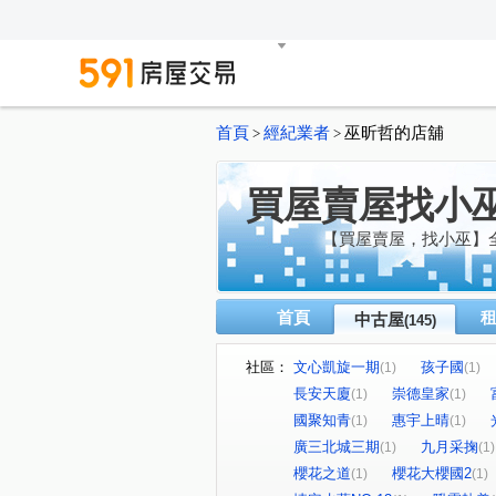
首頁
經紀業者
巫昕哲的店舖
>
>
買屋賣屋找小
【買屋賣屋，找小巫】
首頁
中古屋
(145)
社區：
文心凱旋一期
孩子國
(1)
(1)
長安天廈
崇德皇家
(1)
(1)
國聚知青
惠宇上晴
(1)
(1)
廣三北城三期
九月采掬
(1)
(1)
櫻花之道
櫻花大櫻國2
(1)
(1)