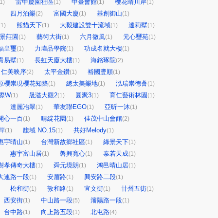
雷中慶園社區
中臺會館
櫻花晴川岸
1)
(1)
(1)
(1)
四月泊樂
富國大廈
基創御山
(2)
(1)
(1)
熊貓天下
大毅建設雙十流域
達莉墅
(1)
(1)
(1)
(1)
大景莊園
藝術大街
六月微風
元心璽苑
(1)
(1)
(1)
(1)
福皇璽
力瑋品學院
功成名就大樓
(1)
(1)
(1)
貴易墅
長虹天廈大樓
海銘琢院
(1)
(1)
(2)
仁美映序
太平金鑽
裕國豐順
(2)
(1)
(1)
原櫻崇現櫻花知築
總太美樂地
泓瑞崇德薈
(1)
(1)
(1)
際W
晟溢大觀2
圓聚3
育仁藝術林園
(1)
(1)
(1)
(1)
達麗冶翠
華友聯EGO
亞昕一沐
(1)
(1)
(1)
開心一百
晴綻花園
佳茂中山會館
(1)
(1)
(2)
岸
馥域 NO.15
共好Melody
(1)
(1)
(1)
惠宇晴山
台灣新故鄉社區
綠景天下
(1)
(1)
(1)
惠宇富山居
磐興寬心
泰若天成
(1)
(1)
(1)
樹孝傳奇大樓
舜元境朗
鴻邑晴山居
(1)
(1)
(1)
大連路一段
安眉路
興安路二段
(1)
(1)
(1)
松和街
敦和路
宜文街
甘州五街
(1)
(1)
(1)
(1)
西安街
中山路一段
瀋陽路一段
(1)
(5)
(1)
台中路
向上路五段
北屯路
(1)
(1)
(4)