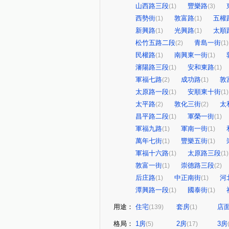
山西路三段
豐樂路
(1)
(3)
西勢街
敦富路
五權
(1)
(1)
新興路
光興路
太順
(1)
(1)
松竹五路二段
青島一街
(2)
(1)
民權路
南興東一街
(1)
(1)
瀋陽路三段
安和東路
(1)
(1)
軍福七路
成功路
敦
(2)
(1)
太原路一段
安順東十街
(1)
(1)
太平路
敦化三街
太
(2)
(2)
昌平路二段
軍榮一街
(1)
(1)
軍福九路
軍南一街
(1)
(1)
萬年七街
豐樂五街
(1)
(1)
軍福十六路
太原路三段
(1)
(1)
敦富一街
崇德路三段
(1)
(2)
后庄路
中正南街
河
(1)
(1)
潭興路一段
國泰街
(1)
(1)
用途：
住宅
套房
店
(139)
(1)
格局：
1房
2房
3房
(5)
(17)