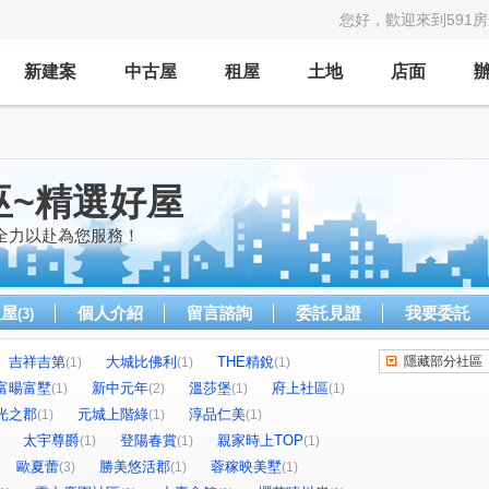
您好，歡迎來到591
新建案
中古屋
租屋
土地
店面
巫~精選好屋
全力以赴為您服務！
租屋
個人介紹
留言諮詢
委託見證
我要委託
(3)
吉祥吉第
大城比佛利
THE精銳
隱藏部分社區
(1)
(1)
(1)
富暘富墅
新中元年
溫莎堡
府上社區
(1)
(2)
(1)
(1)
光之郡
元城上階綠
淳品仁美
(1)
(1)
(1)
太宇尊爵
登陽春賞
親家時上TOP
(1)
(1)
(1)
歐夏蕾
勝美悠活郡
蓉稼映美墅
(3)
(1)
(1)