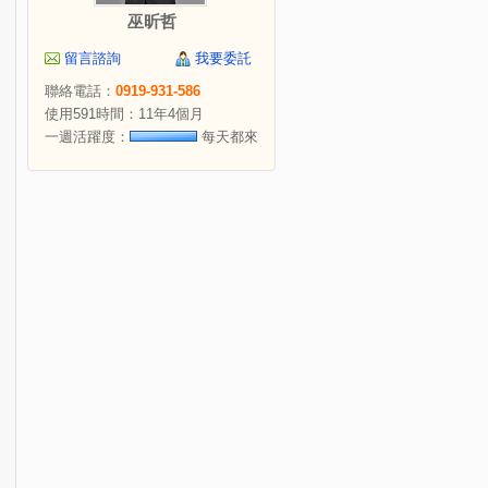
巫昕哲
留言諮詢
我要委託
聯絡電話：
0919-931-586
使用591時間：11年4個月
一週活躍度：
每天都來