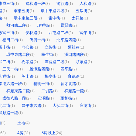
東成三街
建和路一段
篤行路
人和路
(1)
(3)
(1)
(3)
路
軍榮五街
環中東路四段
五常街
(1)
(1)
(1)
(3)
路
環中東路三段
雷中街
太祥路
(4)
(2)
(1)
(1)
熱河路二段
瑞祥街
景賢路
(1)
(1)
(2)
敦富三街
安林路
西屯路二段
富榮街
(1)
(1)
(2)
(1)
福田二街
僑興一街
北平路四段
(1)
(1)
(1)
富十街
向心路
立智街
舊社巷
(1)
(1)
(1)
(1)
環中東路二段
民生街
漢口路四段
(1)
(1)
(1)
和二街
樹孝路
潭富路二段
頭家路
(1)
(2)
(1)
(1)
三民一街
雅潭路四段
四平路
(1)
(1)
(2)
和祥街
英士路
梅亭街
育德路
(1)
(1)
(1)
(1)
崇德六路一段
精明一街
育才北路
(1)
(1)
(1)
祥順東路二段
二圳路
祥順路一段
(1)
(1)
(1)
崇德八路一段
安溪路
軍和街
(2)
(1)
(2)
北二街
昌平東六路
大弘二街
庄德街
(1)
(1)
(1)
(1)
祥順路一段
(1)
面
土地
(1)
(4)
4房
5房以上
(63)
(31)
(24)