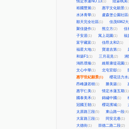
情定水蓮NO.13
陞霖執美
(1)
(
裕國豐展
惠宇文化願景
(2)
(1)
水沐青華
盧森堡公園社區
(1)
順天完全社區
佳茂6962
(1)
聚佳捷作
熊立方
佳
(1)
(2)
子安居
寓上花園
福
(1)
(1)
富宇藏富
佳昂太和2
(1)
(1)
福星大地
寶達吉第
(1)
(1)
和築F1
三月花見
洲
(1)
(2)
鴻邑璞臻
維斯康堤花園
(2)
(1)
文心中華
北屯官邸
(1)
(1)
惠宇世紀願景
(1)
櫻花活力水
昂峰謙若樹
勝美築
(1)
(1)
惠宇仁美
情定水蓮五期
(1)
(1)
國泰美禾
錦繡中國
(1)
(1)
冠國王朝
櫻花濱城
(1)
(1)
太原路三段
東山路一段
(5)
(4)
大富路三段
同安北巷
(1)
(1)
大德街
崇德二路二段
(1)
(2)