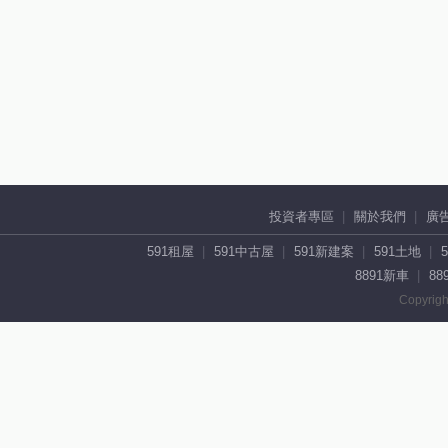
投資者專區
關於我們
廣
591租屋
591中古屋
591新建案
591土地
8891新車
88
Copyrigh