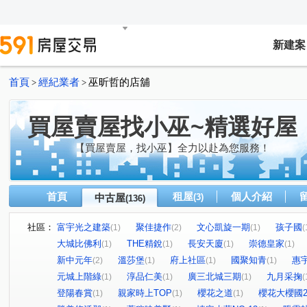
新建案
首頁
經紀業者
巫昕哲的店舖
>
>
買屋賣屋找小巫~精選好屋
【買屋賣屋，找小巫】全力以赴為您服務！
首頁
租屋
個人介紹
中古屋
(3)
(136)
社區：
富宇光之建築
聚佳捷作
文心凱旋一期
孩子國
(1)
(2)
(1)
(
大城比佛利
THE精銳
長安天廈
崇德皇家
(1)
(1)
(1)
(1)
新中元年
溫莎堡
府上社區
國聚知青
惠
(2)
(1)
(1)
(1)
元城上階綠
淳品仁美
廣三北城三期
九月采掬
(1)
(1)
(1)
(
登陽春賞
親家時上TOP
櫻花之道
櫻花大櫻國
(1)
(1)
(1)