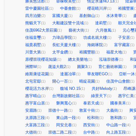
勝美悠活郡
蓉稼映美墅
情定水蓮NO.13
陞霖
(1)
(1)
(1)
雷中慶園社區
中臺會館
櫻花晴川岸
裕國豐展
(1)
(1)
(1)
(
四月泊樂
富國大廈
基創御山
水沐青華
(2)
(1)
(1)
(1)
熊貓天下
大毅建設雙十流域
達莉墅
順天完全
(1)
(1)
(1)
佳茂6962大景莊園
藝術大街
六月微風
元心璽
(1)
(1)
(1)
佳福皇璽
力瑋品學院
功成名就大樓
子安居
(1)
(1)
(1)
(1)
福貴易墅
長虹天廈大樓
海銘琢院
富宇藏富
(1)
(1)
(2)
(1)
川普大第
太平金鑽
裕國豐順
福星大地
(1)
(1)
(1)
(1)
原櫻崇現櫻花知築
總太美樂地
泓瑞崇德薈
和
(1)
(1)
(1)
洲際W
晟溢大觀2
圓聚3
育仁藝術林園
(1)
(1)
(1)
(1)
維斯康堤花園
達麗冶翠
華友聯EGO
亞昕一沐
(1)
(1)
(1)
北屯官邸
開心一百
晴綻花園
佳茂中山會館
(1)
(1)
(1)
(1)
櫻花活力水岸
馥域 NO.15
共好Melody
昂峰謙
(1)
(1)
(1)
惠宇晴山
台灣新故鄉社區
綠景天下
惠宇仁美
(1)
(1)
(1)
(
惠宇富山居
磐興寬心
泰若天成
國泰美禾
(1)
(1)
(1)
(1)
安眉路
崇德十一路
敦富十街
大義街
興
(1)
(1)
(2)
(1)
太原路三段
東山路一段
松和街
敦和路
(4)
(4)
(1)
(1)
大富路三段
同安北巷
西安街
中山路一段
(1)
(1)
(1)
(4)
大德街
崇德二路二段
台中路
向上路五段
(1)
(2)
(1)
(1)