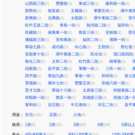
山西路三段
豐樂路
東成三街
建和路一段
(1)
(1)
(1)
(3)
西勢街
敦富路
五權路
軍榮五街
環中東
(1)
(1)
(1)
(1)
新興路
光興路
太順路
環中東路三段
雷
(1)
(1)
(3)
(2)
松竹五路二段
青島一街
熱河路二段
瑞祥街
(2)
(1)
(1)
(1)
民權路
南興東一街
敦富三街
安林路
西
(1)
(1)
(1)
(1)
瀋陽路三段
安和東路
福田二街
僑興一街
(1)
(1)
(1)
(1)
軍福七路
成功路
向心路
立智街
舊社巷
(2)
(1)
(1)
(1)
(
安順東十街
環中東路二段
民生街
漢口路四段
(1)
(1)
(1)
(
敦化三街
太和二街
松竹路二段
樹孝路
(2)
(1)
(1)
(1)
頭家路
昌平路二段
軍榮一街
三民一街
(1)
(1)
(1)
(1)
四平路
軍福九路
軍南一街
和祥街
英士
(1)
(1)
(1)
(1)
育德路
萬年七街
豐樂五街
崇德六路一段
(1)
(1)
(1)
(1)
育才北路
軍福十六路
太原路三段
祥順東路二
(1)
(1)
(1)
祥順路一段
敦富一街
崇德路三段
崇德八路一
(1)
(1)
(2)
軍和街
后庄路
中正南街
河北二街
昌平
(1)
(1)
(1)
(1)
用途：
住宅
店面
土地
(131)
(1)
(4)
格局：
1房
2房
3房
4房
5房以
(5)
(15)
(62)
(29)
售金：
400-800萬元
800-1200萬元
1200-2000
(10)
(31)