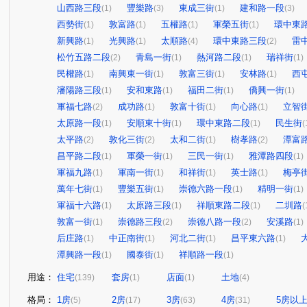
山西路三段
豐樂路
東成三街
建和路一段
(1)
(3)
(1)
(3)
西勢街
敦富路
五權路
軍榮五街
環中東
(1)
(1)
(1)
(1)
新興路
光興路
太順路
環中東路三段
雷
(1)
(1)
(4)
(2)
松竹五路二段
青島一街
熱河路二段
瑞祥街
(2)
(1)
(1)
(1)
民權路
南興東一街
敦富三街
安林路
西
(1)
(1)
(1)
(1)
瀋陽路三段
安和東路
福田二街
僑興一街
(1)
(1)
(1)
(1)
軍福七路
成功路
敦富十街
向心路
立智
(2)
(1)
(1)
(1)
太原路一段
安順東十街
環中東路二段
民生街
(1)
(1)
(1)
(
太平路
敦化三街
太和二街
樹孝路
潭富
(2)
(2)
(1)
(2)
昌平路二段
軍榮一街
三民一街
雅潭路四段
(1)
(1)
(1)
(1)
軍福九路
軍南一街
和祥街
英士路
梅亭
(1)
(1)
(1)
(1)
萬年七街
豐樂五街
崇德六路一段
精明一街
(1)
(1)
(1)
(1)
軍福十六路
太原路三段
祥順東路二段
二圳路
(1)
(1)
(1)
(
敦富一街
崇德路三段
崇德八路一段
安溪路
(1)
(2)
(2)
(1)
后庄路
中正南街
河北二街
昌平東六路
(1)
(1)
(1)
(1)
潭興路一段
國泰街
祥順路一段
(1)
(1)
(1)
用途：
住宅
套房
店面
土地
(139)
(1)
(1)
(4)
格局：
1房
2房
3房
4房
5房以
(5)
(17)
(63)
(31)