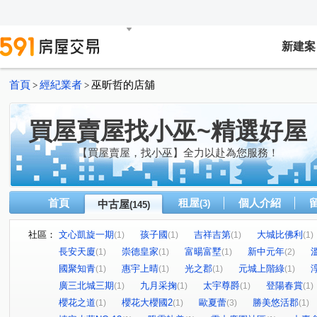
新建案
首頁
經紀業者
巫昕哲的店舖
>
>
買屋賣屋找小巫~精選好屋
【買屋賣屋，找小巫】全力以赴為您服務！
首頁
租屋
個人介紹
中古屋
(3)
(145)
社區：
文心凱旋一期
孩子國
吉祥吉第
大城比佛利
(1)
(1)
(1)
(1)
長安天廈
崇德皇家
富暘富墅
新中元年
(1)
(1)
(1)
(2)
國聚知青
惠宇上晴
光之郡
元城上階綠
(1)
(1)
(1)
(1)
廣三北城三期
九月采掬
太宇尊爵
登陽春賞
(1)
(1)
(1)
(1)
櫻花之道
櫻花大櫻國2
歐夏蕾
勝美悠活郡
(1)
(1)
(3)
(1)