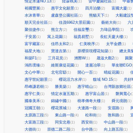
情定水蓮NO.13
陞霖執美
雷中慶園社區
中臺
(1)
(1)
(1)
裕國豐展
惠宇文化願景
四月泊樂
富國大廈
(2)
(1)
(2)
(1)
水沐青華
盧森堡公園社區
熊貓天下
大毅建設
(1)
(1)
(1)
順天完全社區
佳茂6962大景莊園
藝術大街
六
(1)
(1)
(1)
聚佳捷作
熊立方
佳福皇璽
力瑋品學院
(1)
(2)
(1)
(1)
子安居
寓上花園
福貴易墅
長虹天廈大樓
(1)
(1)
(1)
(1)
富宇藏富
佳昂太和2
仁美映序
太平金鑽
(1)
(1)
(2)
(1)
福星大地
寶達吉第
原櫻崇現櫻花知築
總太美
(1)
(1)
(1)
和築F1
三月花見
洲際W
晟溢大觀2
圓聚
(1)
(2)
(1)
(1)
鴻邑璞臻
維斯康堤花園
達麗冶翠
華友聯EGO
(2)
(1)
(1)
文心中華
北屯官邸
開心一百
晴綻花園
(1)
(1)
(1)
(1)
惠宇世紀願景
櫻花活力水岸
馥域 NO.15
共好M
(1)
(1)
(1)
昂峰謙若樹
勝美築
惠宇晴山
台灣新故鄉社區
(1)
(1)
(1)
(
惠宇仁美
情定水蓮五期
惠宇富山居
磐興寬心
(1)
(1)
(1)
(
國泰美禾
錦繡中國
樹孝傳奇大樓
舜元境朗
(1)
(1)
(1)
(1)
冠國王朝
櫻花濱城
大連路一段
安眉路
(1)
(1)
(1)
(1)
太原路三段
東山路一段
松和街
敦和路
(5)
(4)
(1)
(1)
大富路三段
同安北巷
西安街
中山路一段
(1)
(1)
(1)
(5)
大德街
崇德二路二段
台中路
向上路五段
(1)
(2)
(1)
(1)