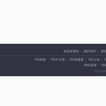
投資者專區
關於我們
廣
591租屋
591中古屋
591新建案
591土地
8891新車
88
Copyrigh