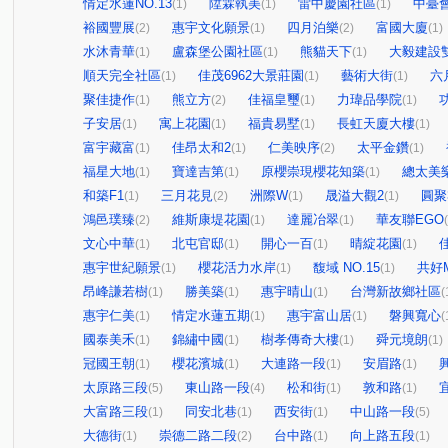
情定水蓮NO.13
陞霖執美
雷中慶園社區
中臺
(1)
(1)
(1)
裕國豐展
惠宇文化願景
四月泊樂
富國大廈
(2)
(1)
(2)
(1)
水沐青華
盧森堡公園社區
熊貓天下
大毅建設
(1)
(1)
(1)
順天完全社區
佳茂6962大景莊園
藝術大街
六
(1)
(1)
(1)
聚佳捷作
熊立方
佳福皇璽
力瑋品學院
(1)
(2)
(1)
(1)
子安居
寓上花園
福貴易墅
長虹天廈大樓
(1)
(1)
(1)
(1)
富宇藏富
佳昂太和2
仁美映序
太平金鑽
(1)
(1)
(2)
(1)
福星大地
寶達吉第
原櫻崇現櫻花知築
總太美
(1)
(1)
(1)
和築F1
三月花見
洲際W
晟溢大觀2
圓聚
(1)
(2)
(1)
(1)
鴻邑璞臻
維斯康堤花園
達麗冶翠
華友聯EGO
(2)
(1)
(1)
文心中華
北屯官邸
開心一百
晴綻花園
(1)
(1)
(1)
(1)
惠宇世紀願景
櫻花活力水岸
馥域 NO.15
共好M
(1)
(1)
(1)
昂峰謙若樹
勝美築
惠宇晴山
台灣新故鄉社區
(1)
(1)
(1)
(
惠宇仁美
情定水蓮五期
惠宇富山居
磐興寬心
(1)
(1)
(1)
(
國泰美禾
錦繡中國
樹孝傳奇大樓
舜元境朗
(1)
(1)
(1)
(1)
冠國王朝
櫻花濱城
大連路一段
安眉路
(1)
(1)
(1)
(1)
太原路三段
東山路一段
松和街
敦和路
(5)
(4)
(1)
(1)
大富路三段
同安北巷
西安街
中山路一段
(1)
(1)
(1)
(5)
大德街
崇德二路二段
台中路
向上路五段
(1)
(2)
(1)
(1)