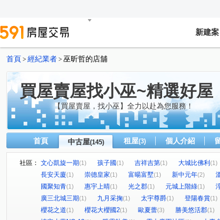
新建案
首頁
經紀業者
巫昕哲的店舖
>
>
買屋賣屋找小巫~精選好屋
【買屋賣屋，找小巫】全力以赴為您服務！
首頁
租屋
個人介紹
中古屋
(3)
(145)
社區：
文心凱旋一期
孩子國
吉祥吉第
大城比佛利
(1)
(1)
(1)
(1)
長安天廈
崇德皇家
富暘富墅
新中元年
(1)
(1)
(1)
(2)
國聚知青
惠宇上晴
光之郡
元城上階綠
(1)
(1)
(1)
(1)
廣三北城三期
九月采掬
太宇尊爵
登陽春賞
(1)
(1)
(1)
(1)
櫻花之道
櫻花大櫻國2
歐夏蕾
勝美悠活郡
(1)
(1)
(3)
(1)