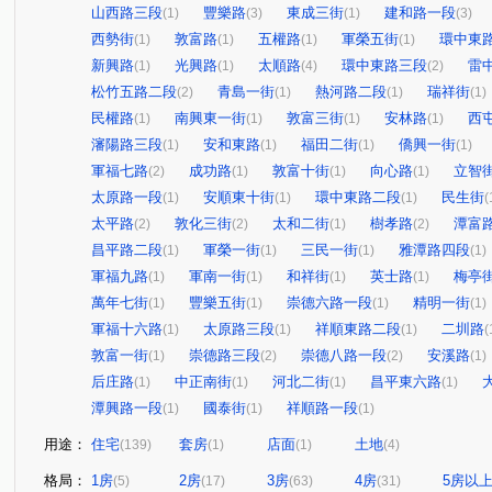
山西路三段
豐樂路
東成三街
建和路一段
(1)
(3)
(1)
(3)
西勢街
敦富路
五權路
軍榮五街
環中東
(1)
(1)
(1)
(1)
新興路
光興路
太順路
環中東路三段
雷
(1)
(1)
(4)
(2)
松竹五路二段
青島一街
熱河路二段
瑞祥街
(2)
(1)
(1)
(1)
民權路
南興東一街
敦富三街
安林路
西
(1)
(1)
(1)
(1)
瀋陽路三段
安和東路
福田二街
僑興一街
(1)
(1)
(1)
(1)
軍福七路
成功路
敦富十街
向心路
立智
(2)
(1)
(1)
(1)
太原路一段
安順東十街
環中東路二段
民生街
(1)
(1)
(1)
(
太平路
敦化三街
太和二街
樹孝路
潭富
(2)
(2)
(1)
(2)
昌平路二段
軍榮一街
三民一街
雅潭路四段
(1)
(1)
(1)
(1)
軍福九路
軍南一街
和祥街
英士路
梅亭
(1)
(1)
(1)
(1)
萬年七街
豐樂五街
崇德六路一段
精明一街
(1)
(1)
(1)
(1)
軍福十六路
太原路三段
祥順東路二段
二圳路
(1)
(1)
(1)
(
敦富一街
崇德路三段
崇德八路一段
安溪路
(1)
(2)
(2)
(1)
后庄路
中正南街
河北二街
昌平東六路
(1)
(1)
(1)
(1)
潭興路一段
國泰街
祥順路一段
(1)
(1)
(1)
用途：
住宅
套房
店面
土地
(139)
(1)
(1)
(4)
格局：
1房
2房
3房
4房
5房以
(5)
(17)
(63)
(31)