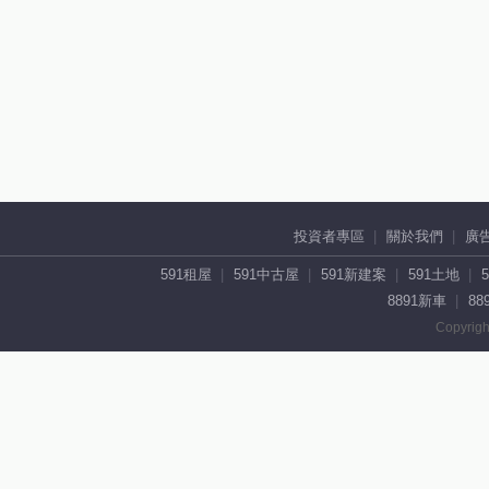
投資者專區
關於我們
廣
591租屋
591中古屋
591新建案
591土地
8891新車
88
Copyrigh