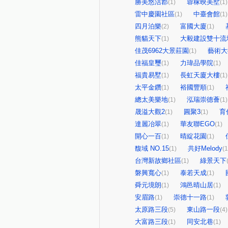
勝美悠活郡
蓉稼映美墅
(1)
(1)
雷中慶園社區
中臺會館
(1)
(1)
四月泊樂
富國大廈
(2)
(1)
熊貓天下
大毅建設雙十流
(1)
佳茂6962大景莊園
藝術大
(1)
佳福皇璽
力瑋品學院
(1)
(1)
福貴易墅
長虹天廈大樓
(1)
(1)
太平金鑽
裕國豐順
(1)
(1)
總太美樂地
泓瑞崇德薈
(1)
(1)
晟溢大觀2
圓聚3
育
(1)
(1)
達麗冶翠
華友聯EGO
(1)
(1)
開心一百
晴綻花園
(1)
(1)
馥域 NO.15
共好Melody
(1)
(1
台灣新故鄉社區
綠景天下
(1)
磐興寬心
泰若天成
(1)
(1)
舜元境朗
鴻邑晴山居
(1)
(1)
安眉路
崇德十一路
(1)
(1)
太原路三段
東山路一段
(5)
(4)
大富路三段
同安北巷
(1)
(1)