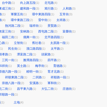
台中路
向上路五段
北屯路
(1)
(1)
(4)
東成三街
建和路一段
篤行路
人和路
(1)
(3)
(1)
(3)
路
軍榮五街
環中東路四段
五常街
(1)
(1)
(1)
(3)
路
環中東路三段
雷中街
太祥路
(4)
(2)
(1)
(1)
熱河路二段
瑞祥街
景賢路
(1)
(1)
(2)
敦富三街
安林路
西屯路二段
富榮街
(1)
(1)
(2)
(1)
福田二街
僑興一街
北平路四段
(1)
(1)
(1)
心路
立智街
舊社巷
太原路一段
(1)
(1)
(1)
(1)
民生街
漢口路四段
太平路
(1)
(1)
(1)
(2)
樹孝路
潭富路二段
頭家路
(2)
(1)
(1)
三民一街
雅潭路四段
四平路
(1)
(1)
(2)
和祥街
英士路
梅亭街
育德路
(1)
(1)
(1)
(1)
崇德六路一段
精明一街
育才北路
(1)
(1)
(1)
祥順東路二段
二圳路
祥順路一段
(1)
(1)
(1)
崇德八路一段
安溪路
軍和街
(2)
(1)
(2)
北二街
昌平東六路
大弘二街
庄德街
(1)
(1)
(1)
(1)
祥順路一段
(1)
面
土地
(1)
(4)