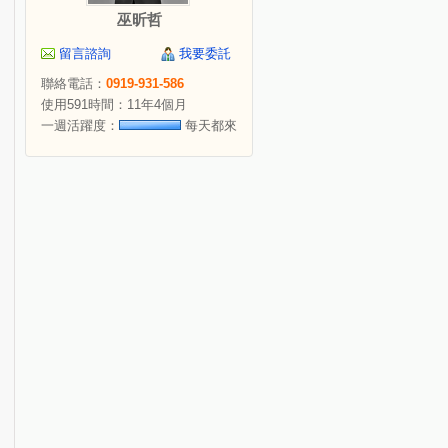
巫昕哲
留言諮詢
我要委託
聯絡電話：
0919-931-586
使用591時間：11年4個月
一週活躍度：
每天都來