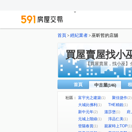
首頁
經紀業者
巫昕哲的店舖
>
>
買屋賣屋找小
【買屋賣屋，找小巫】
首頁
中古屋
(146)
社區：
富宇光之建築
聚佳捷作
(1)
(2)
大城比佛利
THE精銳
(1)
(1)
新中元年
溫莎堡
府
(2)
(1)
元城上階綠
淳品仁美
(1)
(1)
登陽春賞
親家時上TOP
(1)
(1)