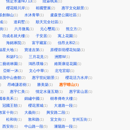
情定水蓮NO.13
陞霖執美
(1)
(1)
櫻花晴川岸
裕國豐展
惠宇文化願景
(1)
(2)
(1)
基創御山
水沐青華
盧森堡公園社區
(1)
(1)
(1)
域
達莉墅
順天完全社區
(1)
(1)
(1)
街
六月微風
元心璽苑
熊立方
(1)
(1)
(1)
(2)
功成名就大樓
子安居
寓上花園
(1)
(1)
(1)
海銘琢院
富宇藏富
佳昂太和2
(2)
(1)
(1)
福星大地
寶達吉第
原櫻崇現櫻花知築
(1)
(1)
(1)
和築F1
三月花見
洲際W
(1)
(2)
(1)
仁藝術林園
鴻邑璞臻
維斯康堤花園
(1)
(2)
(1)
亞昕一沐
文心中華
北屯官邸
(1)
(1)
(1)
佳茂中山會館
惠宇世紀願景
櫻花活力水岸
(2)
(1)
(1)
昂峰謙若樹
勝美築
惠宇晴山
(1)
)
(1)
(1)
惠宇仁美
情定水蓮五期
惠宇富山居
(1)
(1)
(1)
(1)
國泰美禾
錦繡中國
樹孝傳奇大樓
(1)
(1)
(1)
冠國王朝
櫻花濱城
大連路一段
(1)
(1)
(1)
敦富十街
大義街
興安路二段
(2)
(1)
(1)
松和街
敦和路
宜文街
甘州五街
(1)
(1)
(1)
(1)
西安街
中山路一段
瀋陽路一段
(1)
(5)
(1)