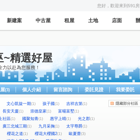
您好，歡迎來到591
新建案
中古屋
租屋
土地
店面
巫~精選好屋
全力以赴為您服務！
租屋
個人介紹
留言諮詢
委託見證
我要委託
(3)
文心凱旋一期
孩子國
吉祥吉第
隱藏部分社區
(1)
(1)
(1)
長安天廈
崇德皇家
富暘富墅
(1)
(1)
(1)
上社區
國聚知青
惠宇上晴
光之郡
(1)
(1)
(1)
(1)
廣三北城三期
九月采掬
太宇尊爵
(1)
(1)
(1)
櫻花之道
櫻花大櫻國2
歐夏蕾
(1)
(1)
(3)