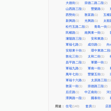
大德街
崇德二路二段
(1)
(2)
山西路三段
豐樂路
(1)
(1)
西勢街
敦富路
五權
(1)
(1)
新興路
光興路
太順
(1)
(1)
松竹五路二段
青島一街
(2)
(1)
民權路
南興東一街
(1)
(1)
瀋陽路三段
安和東路
(1)
(1)
軍福七路
成功路
向
(2)
(1)
安順東十街
環中東路二段
(1)
敦化三街
太和二街
(2)
(1)
昌平路二段
軍榮一街
(1)
(1)
軍福九路
軍南一街
(1)
(1)
萬年七街
豐樂五街
(1)
(1)
軍福十六路
太原路三段
(1)
(1)
敦富一街
崇德路三段
(1)
(2)
后庄路
中正南街
河
(1)
(1)
潭興路一段
國泰街
(1)
(1)
用途：
住宅
套房
店
(140)
(1)