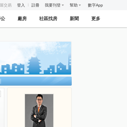
房屋交易
登入
註冊
我要刊登
幫助
數字App
辦公
廠房
社區找房
新聞
更多