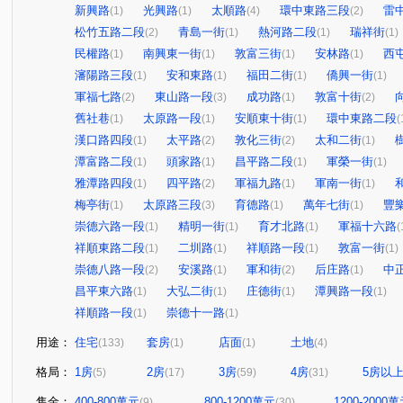
新興路
光興路
太順路
環中東路三段
雷
(1)
(1)
(4)
(2)
松竹五路二段
青島一街
熱河路二段
瑞祥街
(2)
(1)
(1)
(1)
民權路
南興東一街
敦富三街
安林路
西
(1)
(1)
(1)
(1)
瀋陽路三段
安和東路
福田二街
僑興一街
(1)
(1)
(1)
(1)
軍福七路
東山路一段
成功路
敦富十街
(2)
(3)
(1)
(2)
舊社巷
太原路一段
安順東十街
環中東路二段
(1)
(1)
(1)
(
漢口路四段
太平路
敦化三街
太和二街
(1)
(2)
(2)
(1)
潭富路二段
頭家路
昌平路二段
軍榮一街
(1)
(1)
(1)
(1)
雅潭路四段
四平路
軍福九路
軍南一街
(1)
(2)
(1)
(1)
梅亭街
太原路三段
育德路
萬年七街
豐
(1)
(3)
(1)
(1)
崇德六路一段
精明一街
育才北路
軍福十六路
(1)
(1)
(1)
(
祥順東路二段
二圳路
祥順路一段
敦富一街
(1)
(1)
(1)
(1)
崇德八路一段
安溪路
軍和街
后庄路
中
(2)
(1)
(2)
(1)
昌平東六路
大弘二街
庄德街
潭興路一段
(1)
(1)
(1)
(1)
祥順路一段
崇德十一路
(1)
(1)
用途：
住宅
套房
店面
土地
(133)
(1)
(1)
(4)
格局：
1房
2房
3房
4房
5房以
(5)
(17)
(59)
(31)
售金：
400-800萬元
800-1200萬元
1200-2000
(9)
(30)