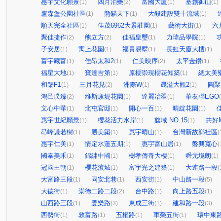
惠宇文化願景
四月泊樂
富國大廈
基創御山
(1)
(2)
(1)
(1)
盧森堡公園社區
熊貓天下
大毅建設雙十流域
(1)
(1)
(1)
順天完全社區
佳茂6962大景莊園
藝術大街
六
(1)
(1)
(1)
聚佳捷作
熊立方
佳福皇璽
力瑋品學院
(2)
(2)
(1)
(1)
子安居
寓上花園
福貴易墅
長虹天廈大樓
(1)
(1)
(1)
(1)
富宇藏富
佳昂太和2
仁美映序
太平金鑽
(1)
(1)
(2)
(1)
福星大地
寶達吉第
原櫻崇現櫻花知築
總太美
(1)
(1)
(1)
和築F1
三月花見
洲際W
晟溢大觀2
圓聚
(1)
(2)
(1)
(1)
鴻邑璞臻
維斯康堤花園
達麗冶翠
華友聯EGO
(2)
(1)
(1)
文心中華
北屯官邸
開心一百
晴綻花園
(1)
(1)
(1)
(1)
惠宇世紀願景
櫻花活力水岸
馥域 NO.15
共好M
(1)
(1)
(1)
昂峰謙若樹
勝美築
惠宇晴山
台灣新故鄉社區
(1)
(1)
(1)
(
惠宇仁美
情定水蓮五期
惠宇富山居
磐興寬心
(1)
(1)
(1)
(
國泰美禾
錦繡中國
樹孝傳奇大樓
舜元境朗
(1)
(1)
(1)
(1)
冠國王朝
櫻花濱城
富宇光之建築
大連路一段
(1)
(1)
(1)
(
大富路三段
同安北巷
西安街
中山路一段
(1)
(1)
(1)
(5)
大德街
崇德二路二段
台中路
向上路五段
(1)
(2)
(1)
(1)
山西路三段
豐樂路
東成三街
建和路一段
(1)
(3)
(1)
(3)
西勢街
敦富路
五權路
軍榮五街
環中東
(1)
(1)
(1)
(1)