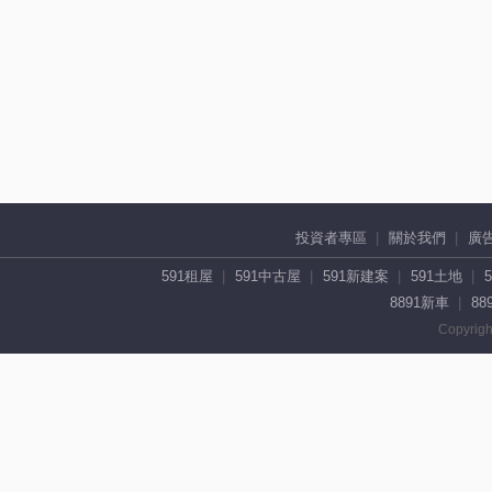
投資者專區
關於我們
廣
591租屋
591中古屋
591新建案
591土地
8891新車
88
Copyrigh