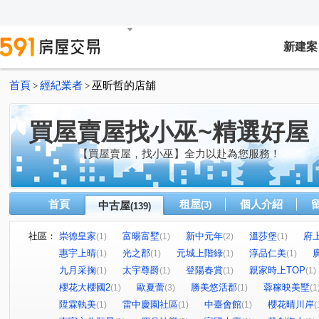
新建案
首頁
經紀業者
巫昕哲的店舖
>
>
買屋賣屋找小巫~精選好屋
【買屋賣屋，找小巫】全力以赴為您服務！
首頁
租屋
個人介紹
中古屋
(3)
(139)
社區：
崇德皇家
富暘富墅
新中元年
溫莎堡
府
(1)
(1)
(2)
(1)
惠宇上晴
光之郡
元城上階綠
淳品仁美
(1)
(1)
(1)
(1)
九月采掬
太宇尊爵
登陽春賞
親家時上TOP
(1)
(1)
(1)
(1)
櫻花大櫻國2
歐夏蕾
勝美悠活郡
蓉稼映美墅
(1)
(3)
(1)
(1
陞霖執美
雷中慶園社區
中臺會館
櫻花晴川岸
(1)
(1)
(1)
(