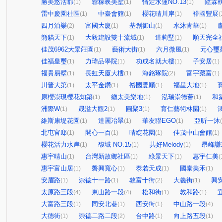
勝美悠活郡
蓉稼映美墅
情定水蓮NO.13
陞霖
(1)
(1)
(1)
雷中慶園社區
中臺會館
櫻花晴川岸
裕國豐展
(1)
(1)
(1)
(
四月泊樂
富國大廈
基創御山
水沐青華
(2)
(1)
(1)
(1)
熊貓天下
大毅建設雙十流域
達莉墅
順天完全
(1)
(1)
(1)
佳茂6962大景莊園
藝術大街
六月微風
元心璽
(1)
(1)
(1)
佳福皇璽
力瑋品學院
功成名就大樓
子安居
(1)
(1)
(1)
(1)
福貴易墅
長虹天廈大樓
海銘琢院
富宇藏富
(1)
(1)
(2)
(1)
川普大第
太平金鑽
裕國豐順
福星大地
(1)
(1)
(1)
(1)
原櫻崇現櫻花知築
總太美樂地
泓瑞崇德薈
和
(1)
(1)
(1)
洲際W
晟溢大觀2
圓聚3
育仁藝術林園
(1)
(1)
(1)
(1)
維斯康堤花園
達麗冶翠
華友聯EGO
亞昕一沐
(1)
(1)
(1)
北屯官邸
開心一百
晴綻花園
佳茂中山會館
(1)
(1)
(1)
(1)
櫻花活力水岸
馥域 NO.15
共好Melody
昂峰謙
(1)
(1)
(1)
惠宇晴山
台灣新故鄉社區
綠景天下
惠宇仁美
(1)
(1)
(1)
(
惠宇富山居
磐興寬心
泰若天成
國泰美禾
(1)
(1)
(1)
(1)
安眉路
崇德十一路
敦富十街
大義街
興
(1)
(1)
(2)
(1)
太原路三段
東山路一段
松和街
敦和路
(4)
(4)
(1)
(1)
大富路三段
同安北巷
西安街
中山路一段
(1)
(1)
(1)
(4)
大德街
崇德二路二段
台中路
向上路五段
(1)
(2)
(1)
(1)