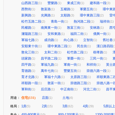
山西路三段
豐樂路
東成三街
建和路一段
(1)
(1)
(1)
(3)
西勢街
敦富路
五權路
軍榮五街
環中東
(1)
(1)
(1)
(1)
新興路
光興路
太順路
環中東路三段
雷
(1)
(1)
(3)
(2)
松竹五路二段
青島一街
熱河路二段
瑞祥街
(2)
(1)
(1)
(1)
民權路
南興東一街
敦富三街
安林路
西
(1)
(1)
(1)
(1)
瀋陽路三段
安和東路
福田二街
僑興一街
(1)
(1)
(1)
(1)
軍福七路
成功路
向心路
立智街
舊社巷
(2)
(1)
(1)
(1)
(
安順東十街
環中東路二段
民生街
漢口路四段
(1)
(1)
(1)
(
敦化三街
太和二街
松竹路二段
樹孝路
(2)
(1)
(1)
(1)
頭家路
昌平路二段
軍榮一街
三民一街
(1)
(1)
(1)
(1)
四平路
軍福九路
軍南一街
和祥街
英士
(1)
(1)
(1)
(1)
育德路
萬年七街
豐樂五街
崇德六路一段
(1)
(1)
(1)
(1)
育才北路
軍福十六路
太原路三段
祥順東路二
(1)
(1)
(1)
祥順路一段
敦富一街
崇德路三段
崇德八路一
(1)
(1)
(2)
軍和街
后庄路
中正南街
河北二街
昌平
(1)
(1)
(1)
(1)
用途：
住宅
(131)
店面
土地
(1)
(4)
格局：
1房
2房
3房
4房
5房以
(5)
(15)
(62)
(29)
售金：
400-800萬元
800-1200萬元
1200-2000
(10)
(31)