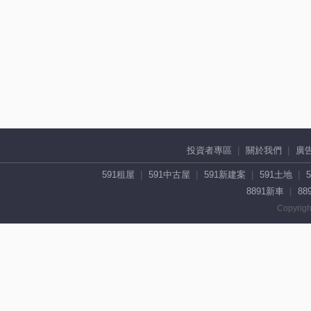
投資者專區
關於我們
廣
591租屋
591中古屋
591新建案
591土地
8891新車
88
Copyrigh