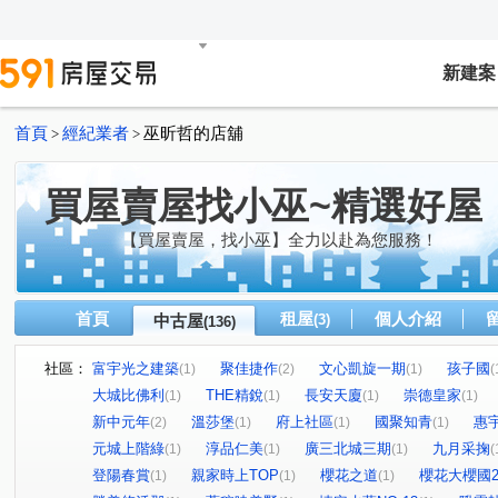
新建案
首頁
經紀業者
巫昕哲的店舖
>
>
買屋賣屋找小巫~精選好屋
【買屋賣屋，找小巫】全力以赴為您服務！
首頁
租屋
個人介紹
中古屋
(3)
(136)
社區：
富宇光之建築
聚佳捷作
文心凱旋一期
孩子國
(1)
(2)
(1)
(
大城比佛利
THE精銳
長安天廈
崇德皇家
(1)
(1)
(1)
(1)
新中元年
溫莎堡
府上社區
國聚知青
惠
(2)
(1)
(1)
(1)
元城上階綠
淳品仁美
廣三北城三期
九月采掬
(1)
(1)
(1)
(
登陽春賞
親家時上TOP
櫻花之道
櫻花大櫻國
(1)
(1)
(1)