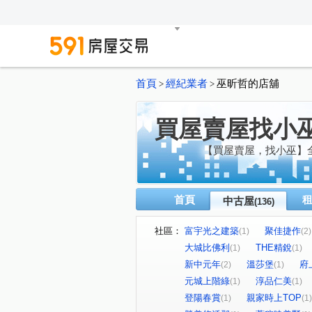
首頁
經紀業者
巫昕哲的店舖
>
>
買屋賣屋找小
【買屋賣屋，找小巫】
首頁
中古屋
(136)
社區：
富宇光之建築
聚佳捷作
(1)
(2)
大城比佛利
THE精銳
(1)
(1)
新中元年
溫莎堡
府
(2)
(1)
元城上階綠
淳品仁美
(1)
(1)
登陽春賞
親家時上TOP
(1)
(1)