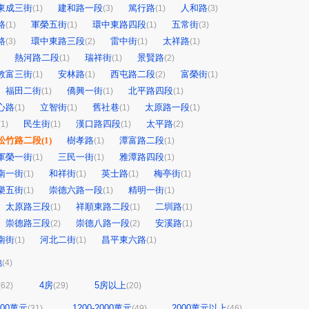
東成三街
建和路一段
篤行路
人和路
(1)
(3)
(1)
(3)
路
軍榮五街
環中東路四段
五常街
(1)
(1)
(1)
(3)
路
環中東路三段
雷中街
太祥路
(3)
(2)
(1)
(1)
熱河路二段
瑞祥街
景賢路
(1)
(1)
(2)
敦富三街
安林路
西屯路二段
富榮街
(1)
(1)
(2)
(1)
福田二街
僑興一街
北平路四段
(1)
(1)
(1)
心路
立智街
舊社巷
太原路一段
(1)
(1)
(1)
(1)
民生街
漢口路四段
太平路
(1)
(1)
(1)
(2)
松竹路二段
(1)
樹孝路
潭富路二段
(1)
(1)
軍榮一街
三民一街
雅潭路四段
(1)
(1)
(1)
南一街
和祥街
英士路
梅亭街
(1)
(1)
(1)
(1)
樂五街
崇德六路一段
精明一街
(1)
(1)
(1)
太原路三段
祥順東路二段
二圳路
(1)
(1)
(1)
崇德路三段
崇德八路一段
安溪路
(2)
(2)
(1)
南街
河北二街
昌平東六路
(1)
(1)
(1)
地
(4)
4房
5房以上
(62)
(29)
(20)
1200萬元
1200-2000萬元
2000萬元以上
(31)
(49)
(46)