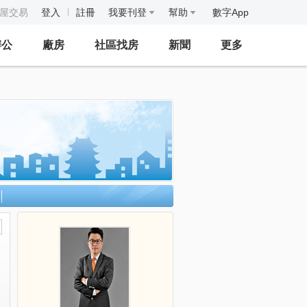
房屋交易
登入
註冊
我要刊登
幫助
數字App
辦公
廠房
社區找房
新聞
更多