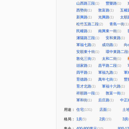
山西路三段
豐樂路
(1)
(1)
西勢街
敦富路
五權
(1)
(1)
新興路
光興路
太順
(1)
(1)
松竹五路二段
青島一街
(2)
(1)
民權路
南興東一街
(1)
(1)
瀋陽路三段
安和東路
(1)
(1)
軍福七路
成功路
向
(2)
(1)
安順東十街
環中東路二段
(1)
敦化三街
太和二街
(2)
(1)
頭家路
昌平路二段
(1)
(1)
四平路
軍福九路
軍
(1)
(1)
育德路
萬年七街
豐
(1)
(1)
育才北路
軍福十六路
(1)
(1)
祥順路一段
敦富一街
(1)
(1)
軍和街
后庄路
中正
(1)
(1)
用途：
住宅
店面
土
(131)
(1)
格局：
1房
2房
3房
(5)
(15)
售金：
400-800萬元
800-
(10)