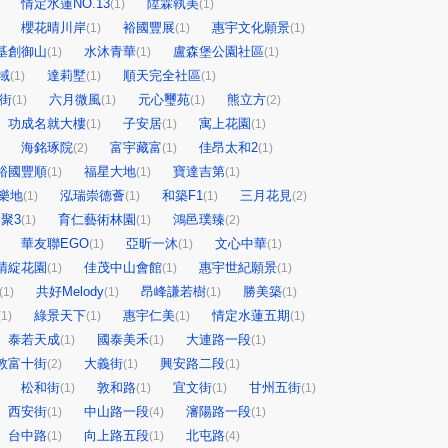
情定水蓮NO.13
陞霖執美
(1)
(1)
櫻花晴川岸
裕國豐展
惠宇文化願景
(1)
(1)
(1)
基創御山
水沐青華
盧森堡公園社區
(1)
(1)
(1)
域
達莉墅
順天完全社區
(1)
(1)
(1)
街
六月微風
元心璽苑
熊立方
(1)
(1)
(1)
(2)
功成名就大樓
子安居
寓上花園
(1)
(1)
(1)
海銘琢院
富宇藏富
佳昂太和2
(2)
(1)
(1)
裕國豐順
福星大地
寶達吉第
(1)
(1)
(1)
樂地
泓瑞崇德薈
和築F1
三月花見
(1)
(1)
(1)
(2)
聚3
育仁藝術林園
鴻邑璞臻
(1)
(1)
(2)
華友聯EGO
亞昕一沐
文心中華
(1)
(1)
(1)
晴綻花園
佳茂中山會館
惠宇世紀願景
(1)
(1)
(1)
共好Melody
昂峰謙若樹
勝美築
(1)
(1)
(1)
(1)
綠景天下
惠宇仁美
情定水蓮五期
(1)
(1)
(1)
(1)
泰若天成
國泰美禾
大連路一段
(1)
(1)
(1)
敦富十街
大義街
興安路二段
(2)
(1)
(1)
松和街
敦和路
宜文街
甘州五街
(1)
(1)
(1)
(1)
西安街
中山路一段
瀋陽路一段
(1)
(4)
(1)
台中路
向上路五段
北屯路
(1)
(1)
(4)