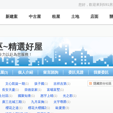
您好，歡迎來到591
新建案
中古屋
租屋
土地
店面
巫~精選好屋
全力以赴為您服務！
租屋
個人介紹
留言諮詢
委託見證
我要委託
(3)
文心凱旋一期
孩子國
吉祥吉第
隱藏部分社區
(1)
(1)
(1)
長安天廈
崇德皇家
富暘富墅
(1)
(1)
(1)
上社區
國聚知青
惠宇上晴
光之郡
(1)
(1)
(1)
(1)
廣三北城三期
九月采掬
太宇尊爵
(1)
(1)
(1)
櫻花之道
櫻花大櫻國2
歐夏蕾
(1)
(1)
(3)