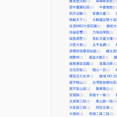
勝美悠活郡
蓉稼映美墅
(1)
(1)
雷中慶園社區
中臺會館
(1)
(1)
四月泊樂
富國大廈
(2)
(1)
熊貓天下
大毅建設雙十流
(1)
佳茂6962大景莊園
藝術大
(1)
佳福皇璽
力瑋品學院
(1)
(1)
福貴易墅
長虹天廈大樓
(1)
(1)
川普大第
太平金鑽
(1)
(1)
原櫻崇現櫻花知築
總太美
(1)
洲際W
晟溢大觀2
圓
(1)
(1)
維斯康堤花園
達麗冶翠
(1)
(1)
北屯官邸
開心一百
(1)
(1)
櫻花活力水岸
馥域 NO.15
(1)
惠宇晴山
台灣新故鄉社區
(1)
惠宇富山居
磐興寬心
(1)
(1)
安眉路
崇德十一路
(1)
(1)
太原路三段
東山路一段
(4)
(4)
大富路三段
同安北巷
(1)
(1)
大德街
崇德二路二段
(1)
(2)