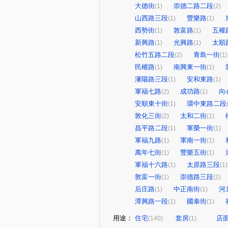
大德街
崇德二路二段
(1)
(2)
山西路三段
豐樂路
(1)
(1)
西勢街
敦富路
五權
(1)
(1)
新興路
光興路
太順
(1)
(1)
松竹五路二段
青島一街
(2)
(1)
民權路
南興東一街
(1)
(1)
瀋陽路三段
安和東路
(1)
(1)
軍福七路
成功路
向
(2)
(1)
安順東十街
環中東路二段
(1)
敦化三街
太和二街
(2)
(1)
昌平路二段
軍榮一街
(1)
(1)
軍福九路
軍南一街
(1)
(1)
萬年七街
豐樂五街
(1)
(1)
軍福十六路
太原路三段
(1)
(1)
敦富一街
崇德路三段
(1)
(2)
后庄路
中正南街
河
(1)
(1)
潭興路一段
國泰街
(1)
(1)
用途：
住宅
套房
店
(140)
(1)