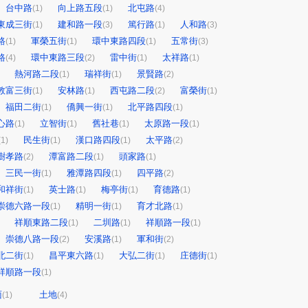
台中路
向上路五段
北屯路
(1)
(1)
(4)
東成三街
建和路一段
篤行路
人和路
(1)
(3)
(1)
(3)
路
軍榮五街
環中東路四段
五常街
(1)
(1)
(1)
(3)
路
環中東路三段
雷中街
太祥路
(4)
(2)
(1)
(1)
熱河路二段
瑞祥街
景賢路
(1)
(1)
(2)
敦富三街
安林路
西屯路二段
富榮街
(1)
(1)
(2)
(1)
福田二街
僑興一街
北平路四段
(1)
(1)
(1)
心路
立智街
舊社巷
太原路一段
(1)
(1)
(1)
(1)
民生街
漢口路四段
太平路
(1)
(1)
(1)
(2)
樹孝路
潭富路二段
頭家路
(2)
(1)
(1)
三民一街
雅潭路四段
四平路
(1)
(1)
(2)
和祥街
英士路
梅亭街
育德路
(1)
(1)
(1)
(1)
崇德六路一段
精明一街
育才北路
(1)
(1)
(1)
祥順東路二段
二圳路
祥順路一段
(1)
(1)
(1)
崇德八路一段
安溪路
軍和街
(2)
(1)
(2)
北二街
昌平東六路
大弘二街
庄德街
(1)
(1)
(1)
(1)
祥順路一段
(1)
面
土地
(1)
(4)