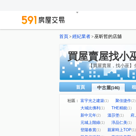
首頁
經紀業者
巫昕哲的店舖
>
>
買屋賣屋找小
【買屋賣屋，找小巫】
首頁
中古屋
(146)
社區：
富宇光之建築
聚佳捷作
(1)
(2)
大城比佛利
THE精銳
(1)
(1)
新中元年
溫莎堡
府
(2)
(1)
元城上階綠
淳品仁美
(1)
(1)
登陽春賞
親家時上TOP
(1)
(1)