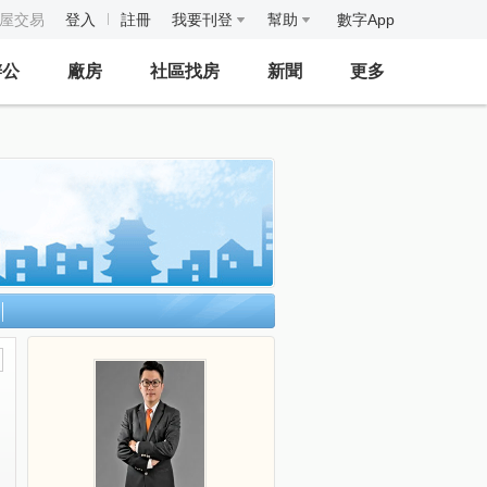
房屋交易
登入
註冊
我要刊登
幫助
數字App
辦公
廠房
社區找房
新聞
更多