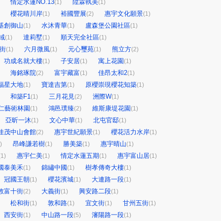
情定水蓮NO.13
陞霖執美
(1)
(1)
櫻花晴川岸
裕國豐展
惠宇文化願景
(1)
(2)
(1)
基創御山
水沐青華
盧森堡公園社區
(1)
(1)
(1)
域
達莉墅
順天完全社區
(1)
(1)
(1)
街
六月微風
元心璽苑
熊立方
(1)
(1)
(1)
(2)
功成名就大樓
子安居
寓上花園
(1)
(1)
(1)
海銘琢院
富宇藏富
佳昂太和2
(2)
(1)
(1)
福星大地
寶達吉第
原櫻崇現櫻花知築
(1)
(1)
(1)
和築F1
三月花見
洲際W
(1)
(2)
(1)
仁藝術林園
鴻邑璞臻
維斯康堤花園
(1)
(2)
(1)
亞昕一沐
文心中華
北屯官邸
(1)
(1)
(1)
佳茂中山會館
惠宇世紀願景
櫻花活力水岸
(2)
(1)
(1)
昂峰謙若樹
勝美築
惠宇晴山
)
(1)
(1)
(1)
惠宇仁美
情定水蓮五期
惠宇富山居
(1)
(1)
(1)
(1)
國泰美禾
錦繡中國
樹孝傳奇大樓
(1)
(1)
(1)
冠國王朝
櫻花濱城
大連路一段
(1)
(1)
(1)
敦富十街
大義街
興安路二段
(2)
(1)
(1)
松和街
敦和路
宜文街
甘州五街
(1)
(1)
(1)
(1)
西安街
中山路一段
瀋陽路一段
(1)
(5)
(1)