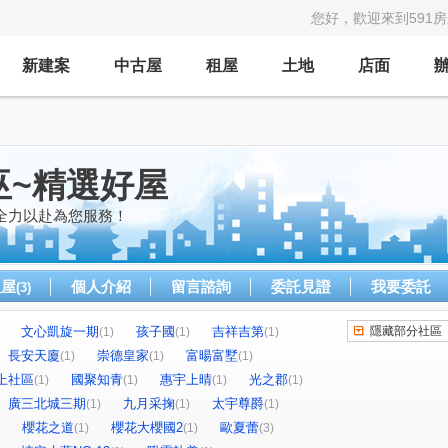
您好，歡迎來到591
新建案
中古屋
租屋
土地
店面
巫~精選好屋
全力以赴為您服務！
租屋
個人介紹
留言諮詢
委託見證
我要委託
(3)
文心凱旋一期
孩子國
吉祥吉第
隱藏部分社區
(1)
(1)
(1)
長安天廈
崇德皇家
富暘富墅
(1)
(1)
(1)
上社區
國聚知青
惠宇上晴
光之郡
(1)
(1)
(1)
(1)
廣三北城三期
九月采掬
太宇尊爵
(1)
(1)
(1)
櫻花之道
櫻花大櫻國2
歐夏蕾
(1)
(1)
(3)