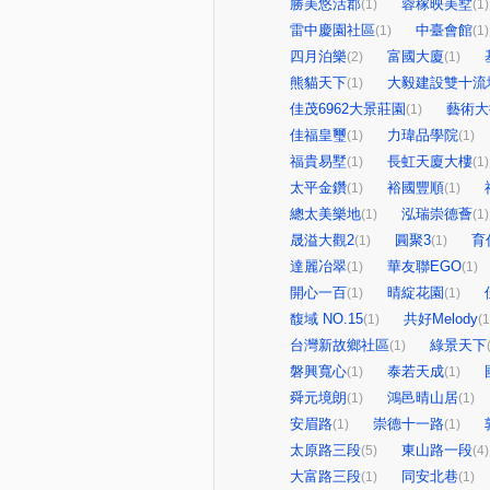
勝美悠活郡
蓉稼映美墅
(1)
(1)
雷中慶園社區
中臺會館
(1)
(1)
四月泊樂
富國大廈
(2)
(1)
熊貓天下
大毅建設雙十流
(1)
佳茂6962大景莊園
藝術大
(1)
佳福皇璽
力瑋品學院
(1)
(1)
福貴易墅
長虹天廈大樓
(1)
(1)
太平金鑽
裕國豐順
(1)
(1)
總太美樂地
泓瑞崇德薈
(1)
(1)
晟溢大觀2
圓聚3
育
(1)
(1)
達麗冶翠
華友聯EGO
(1)
(1)
開心一百
晴綻花園
(1)
(1)
馥域 NO.15
共好Melody
(1)
(1
台灣新故鄉社區
綠景天下
(1)
磐興寬心
泰若天成
(1)
(1)
舜元境朗
鴻邑晴山居
(1)
(1)
安眉路
崇德十一路
(1)
(1)
太原路三段
東山路一段
(5)
(4)
大富路三段
同安北巷
(1)
(1)