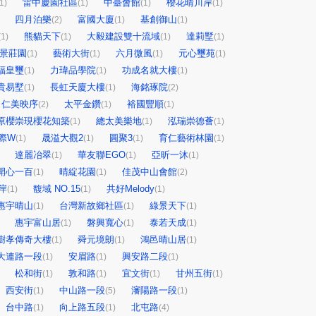
雷中慶園社區
中臺會館
櫻花晴川岸
1)
(1)
(1)
(1)
四月泊樂
富國大廈
基創御山
(2)
(1)
(1)
熊貓天下
大毅建設雙十流域
達莉墅
(1)
(1)
(1)
(1)
大景莊園
藝術大街
六月微風
元心璽苑
(1)
(1)
(1)
(1)
福皇璽
力瑋品學院
功成名就大樓
(1)
(1)
(1)
貴易墅
長虹天廈大樓
海銘琢院
(1)
(1)
(2)
仁美映序
太平金鑽
裕國豐順
(2)
(1)
(1)
原櫻崇現櫻花知築
總太美樂地
泓瑞崇德薈
(1)
(1)
(1)
際W
晟溢大觀2
圓聚3
育仁藝術林園
(1)
(1)
(1)
(1)
達麗冶翠
華友聯EGO
亞昕一沐
(1)
(1)
(1)
開心一百
晴綻花園
佳茂中山會館
(1)
(1)
(2)
岸
馥域 NO.15
共好Melody
(1)
(1)
(1)
惠宇晴山
台灣新故鄉社區
綠景天下
(1)
(1)
(1)
惠宇富山居
磐興寬心
泰若天成
(1)
(1)
(1)
樹孝傳奇大樓
舜元境朗
鴻邑晴山居
(1)
(1)
(1)
大連路一段
安眉路
興安路二段
(1)
(1)
(1)
松和街
敦和路
宜文街
甘州五街
(1)
(1)
(1)
(1)
西安街
中山路一段
瀋陽路一段
(1)
(5)
(1)
台中路
向上路五段
北屯路
(1)
(1)
(4)