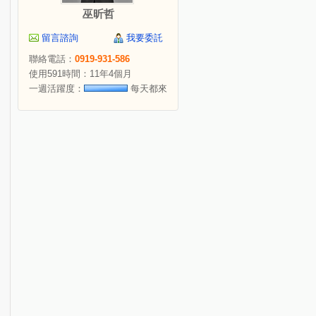
巫昕哲
留言諮詢
我要委託
聯絡電話：
0919-931-586
使用591時間：11年4個月
一週活躍度：
每天都來