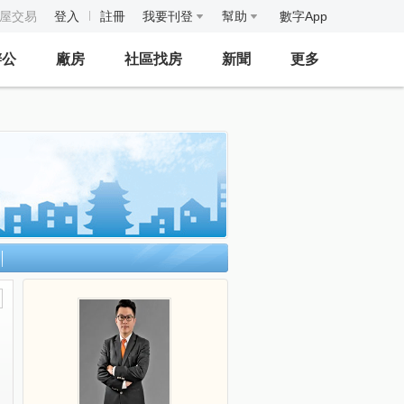
房屋交易
登入
註冊
我要刊登
幫助
數字App
辦公
廠房
社區找房
新聞
更多