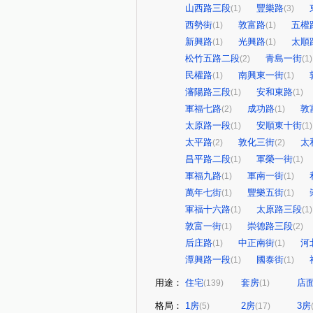
山西路三段
豐樂路
(1)
(3)
西勢街
敦富路
五權
(1)
(1)
新興路
光興路
太順
(1)
(1)
松竹五路二段
青島一街
(2)
(1)
民權路
南興東一街
(1)
(1)
瀋陽路三段
安和東路
(1)
(1)
軍福七路
成功路
敦
(2)
(1)
太原路一段
安順東十街
(1)
(1)
太平路
敦化三街
太
(2)
(2)
昌平路二段
軍榮一街
(1)
(1)
軍福九路
軍南一街
(1)
(1)
萬年七街
豐樂五街
(1)
(1)
軍福十六路
太原路三段
(1)
(1)
敦富一街
崇德路三段
(1)
(2)
后庄路
中正南街
河
(1)
(1)
潭興路一段
國泰街
(1)
(1)
用途：
住宅
套房
店
(139)
(1)
格局：
1房
2房
3房
(5)
(17)