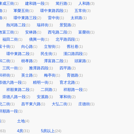
東成三街
建和路一段
篤行路
人和路
(1)
(3)
(1)
(3)
路
軍榮五街
環中東路四段
五常街
(1)
(1)
(1)
(3)
路
環中東路三段
雷中街
太祥路
(4)
(2)
(1)
(1)
熱河路二段
瑞祥街
景賢路
(1)
(1)
(2)
敦富三街
安林路
西屯路二段
富榮街
(1)
(1)
(2)
(1)
福田二街
僑興一街
北平路四段
(1)
(1)
(1)
富十街
向心路
立智街
舊社巷
(1)
(1)
(1)
(1)
環中東路二段
民生街
漢口路四段
(1)
(1)
(1)
和二街
樹孝路
潭富路二段
頭家路
(1)
(2)
(1)
(1)
三民一街
雅潭路四段
四平路
(1)
(1)
(2)
和祥街
英士路
梅亭街
育德路
(1)
(1)
(1)
(1)
崇德六路一段
精明一街
育才北路
(1)
(1)
(1)
祥順東路二段
二圳路
祥順路一段
(1)
(1)
(1)
崇德八路一段
安溪路
軍和街
(2)
(1)
(2)
北二街
昌平東六路
大弘二街
庄德街
(1)
(1)
(1)
(1)
祥順路一段
(1)
面
土地
(1)
(4)
4房
5房以上
(63)
(31)
(24)