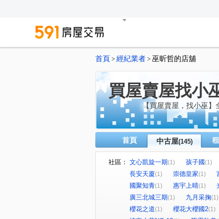
首頁
經紀業者
巫昕哲的店舖
>
>
買屋賣屋找小
【買屋賣屋，找小巫】
首頁
中古屋
(145)
社區：
文心凱旋一期
孩子國
(1)
(1)
長安天廈
崇德皇家
(1)
(1)
國聚知青
惠宇上晴
(1)
(1)
廣三北城三期
九月采掬
(1)
(1)
櫻花之道
櫻花大櫻國2
(1)
(1)