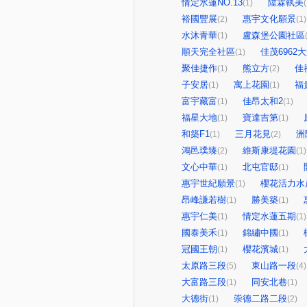
情定水蓮NO.13
陞霖執美
(1)
(
裕國豐展
惠宇文化願景
(2)
(1)
水沐青華
盧森堡公園社區
(1)
順天完全社區
佳茂6962
(1)
聚佳捷作
熊立方
佳
(1)
(2)
子安居
寓上花園
福
(1)
(1)
富宇藏富
佳昂太和2
(1)
(1)
福星大地
寶達吉第
(1)
(1)
和築F1
三月花見
洲
(1)
(2)
鴻邑璞臻
維斯康堤花園
(2)
(1)
文心中華
北屯官邸
(1)
(1)
惠宇世紀願景
櫻花活力水
(1)
昂峰謙若樹
勝美築
(1)
(1)
惠宇仁美
情定水蓮五期
(1)
(1)
國泰美禾
錦繡中國
(1)
(1)
冠國王朝
櫻花濱城
(1)
(1)
太原路三段
東山路一段
(5)
(4)
大富路三段
同安北巷
(1)
(1)
大德街
崇德二路二段
(1)
(2)