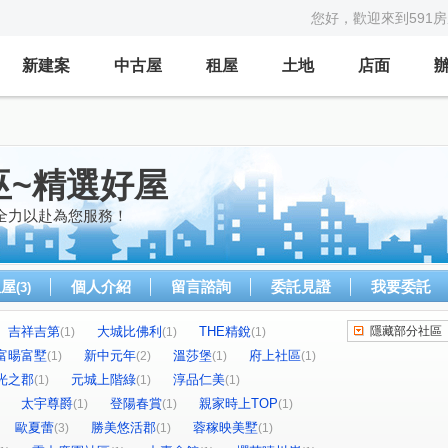
您好，歡迎來到591
新建案
中古屋
租屋
土地
店面
巫~精選好屋
全力以赴為您服務！
租屋
個人介紹
留言諮詢
委託見證
我要委託
(3)
吉祥吉第
大城比佛利
THE精銳
隱藏部分社區
(1)
(1)
(1)
富暘富墅
新中元年
溫莎堡
府上社區
(1)
(2)
(1)
(1)
光之郡
元城上階綠
淳品仁美
(1)
(1)
(1)
太宇尊爵
登陽春賞
親家時上TOP
(1)
(1)
(1)
歐夏蕾
勝美悠活郡
蓉稼映美墅
(3)
(1)
(1)