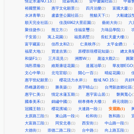
情定水蓮NO.13
陞霖執美
雷中慶園社區
中臺
(1)
(1)
(1)
裕國豐展
惠宇文化願景
四月泊樂
富國大廈
(2)
(1)
(2)
(1)
水沐青華
盧森堡公園社區
熊貓天下
大毅建設
(1)
(1)
(1)
順天完全社區
佳茂6962大景莊園
藝術大街
六
(1)
(1)
(1)
聚佳捷作
熊立方
佳福皇璽
力瑋品學院
(1)
(2)
(1)
(1)
子安居
寓上花園
福貴易墅
長虹天廈大樓
(1)
(1)
(1)
(1)
富宇藏富
佳昂太和2
仁美映序
太平金鑽
(1)
(1)
(2)
(1)
福星大地
寶達吉第
原櫻崇現櫻花知築
總太美
(1)
(1)
(1)
和築F1
三月花見
洲際W
晟溢大觀2
圓聚
(1)
(2)
(1)
(1)
鴻邑璞臻
維斯康堤花園
達麗冶翠
華友聯EGO
(2)
(1)
(1)
文心中華
北屯官邸
開心一百
晴綻花園
(1)
(1)
(1)
(1)
惠宇世紀願景
櫻花活力水岸
馥域 NO.15
共好M
(1)
(1)
(1)
昂峰謙若樹
勝美築
惠宇晴山
台灣新故鄉社區
(1)
(1)
(1)
(
惠宇仁美
情定水蓮五期
惠宇富山居
磐興寬心
(1)
(1)
(1)
(
國泰美禾
錦繡中國
樹孝傳奇大樓
舜元境朗
(1)
(1)
(1)
(1)
冠國王朝
櫻花濱城
大連路一段
安眉路
(1)
(1)
(1)
(1)
太原路三段
東山路一段
松和街
敦和路
(5)
(4)
(1)
(1)
大富路三段
同安北巷
西安街
中山路一段
(1)
(1)
(1)
(5)
大德街
崇德二路二段
台中路
向上路五段
(1)
(2)
(1)
(1)