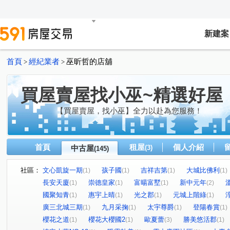
新建案
首頁
經紀業者
巫昕哲的店舖
>
>
買屋賣屋找小巫~精選好屋
【買屋賣屋，找小巫】全力以赴為您服務！
首頁
租屋
個人介紹
中古屋
(3)
(145)
社區：
文心凱旋一期
孩子國
吉祥吉第
大城比佛利
(1)
(1)
(1)
(1)
長安天廈
崇德皇家
富暘富墅
新中元年
(1)
(1)
(1)
(2)
國聚知青
惠宇上晴
光之郡
元城上階綠
(1)
(1)
(1)
(1)
廣三北城三期
九月采掬
太宇尊爵
登陽春賞
(1)
(1)
(1)
(1)
櫻花之道
櫻花大櫻國2
歐夏蕾
勝美悠活郡
(1)
(1)
(3)
(1)