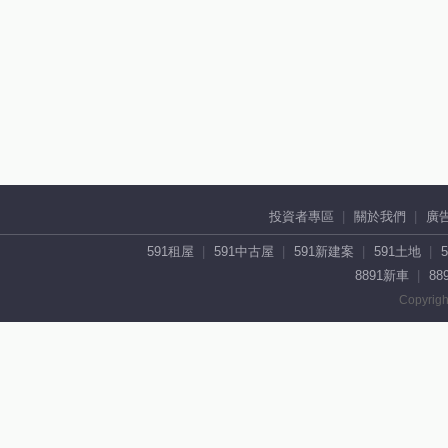
投資者專區
關於我們
廣
591租屋
591中古屋
591新建案
591土地
8891新車
88
Copyrigh