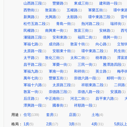
山西路三段
豐樂路
東成三街
建和路一段
(1)
(3)
(1)
(3)
西勢街
敦富路
五權路
軍榮五街
環中東
(1)
(1)
(1)
(1)
新興路
光興路
太順路
環中東路三段
雷
(1)
(1)
(4)
(2)
松竹五路二段
青島一街
熱河路二段
瑞祥街
(2)
(1)
(1)
(1)
民權路
南興東一街
敦富三街
安林路
西
(1)
(1)
(1)
(1)
瀋陽路三段
安和東路
福田二街
僑興一街
(1)
(1)
(1)
(1)
軍福七路
成功路
敦富十街
向心路
立智
(2)
(1)
(1)
(1)
太原路一段
安順東十街
環中東路二段
民生街
(1)
(1)
(1)
(
太平路
敦化三街
太和二街
樹孝路
潭富
(2)
(2)
(1)
(2)
昌平路二段
軍榮一街
三民一街
雅潭路四段
(1)
(1)
(1)
(1)
軍福九路
軍南一街
和祥街
英士路
梅亭
(1)
(1)
(1)
(1)
萬年七街
豐樂五街
崇德六路一段
精明一街
(1)
(1)
(1)
(1)
軍福十六路
太原路三段
祥順東路二段
二圳路
(1)
(1)
(1)
(
敦富一街
崇德路三段
崇德八路一段
安溪路
(1)
(2)
(2)
(1)
后庄路
中正南街
河北二街
昌平東六路
(1)
(1)
(1)
(1)
潭興路一段
國泰街
祥順路一段
(1)
(1)
(1)
用途：
住宅
套房
店面
土地
(139)
(1)
(1)
(4)
格局：
1房
2房
3房
4房
5房以
(5)
(17)
(63)
(31)