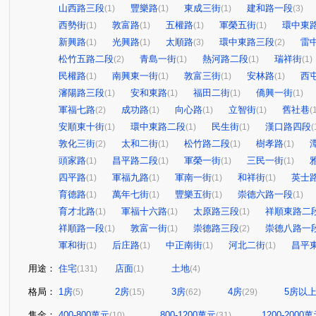
山西路三段
豐樂路
東成三街
建和路一段
(1)
(1)
(1)
(3)
西勢街
敦富路
五權路
軍榮五街
環中東
(1)
(1)
(1)
(1)
新興路
光興路
太順路
環中東路三段
雷
(1)
(1)
(3)
(2)
松竹五路二段
青島一街
熱河路二段
瑞祥街
(2)
(1)
(1)
(1)
民權路
南興東一街
敦富三街
安林路
西
(1)
(1)
(1)
(1)
瀋陽路三段
安和東路
福田二街
僑興一街
(1)
(1)
(1)
(1)
軍福七路
成功路
向心路
立智街
舊社巷
(2)
(1)
(1)
(1)
(
安順東十街
環中東路二段
民生街
漢口路四段
(1)
(1)
(1)
(
敦化三街
太和二街
松竹路二段
樹孝路
(2)
(1)
(1)
(1)
頭家路
昌平路二段
軍榮一街
三民一街
(1)
(1)
(1)
(1)
四平路
軍福九路
軍南一街
和祥街
英士
(1)
(1)
(1)
(1)
育德路
萬年七街
豐樂五街
崇德六路一段
(1)
(1)
(1)
(1)
育才北路
軍福十六路
太原路三段
祥順東路二
(1)
(1)
(1)
祥順路一段
敦富一街
崇德路三段
崇德八路一
(1)
(1)
(2)
軍和街
后庄路
中正南街
河北二街
昌平
(1)
(1)
(1)
(1)
用途：
住宅
店面
土地
(131)
(1)
(4)
格局：
1房
2房
3房
4房
5房以
(5)
(15)
(62)
(29)
售金：
400-800萬元
800-1200萬元
1200-2000
(10)
(31)