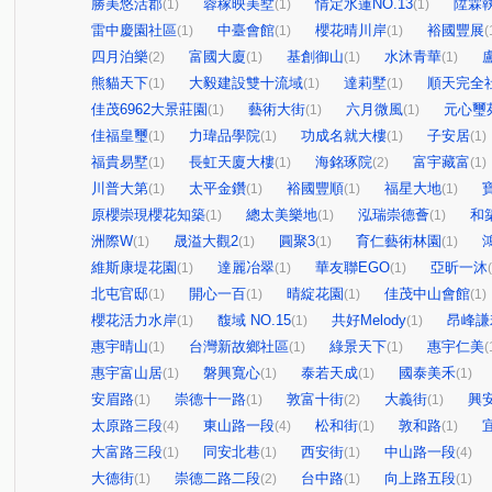
勝美悠活郡
蓉稼映美墅
情定水蓮NO.13
陞霖
(1)
(1)
(1)
雷中慶園社區
中臺會館
櫻花晴川岸
裕國豐展
(1)
(1)
(1)
(
四月泊樂
富國大廈
基創御山
水沐青華
(2)
(1)
(1)
(1)
熊貓天下
大毅建設雙十流域
達莉墅
順天完全
(1)
(1)
(1)
佳茂6962大景莊園
藝術大街
六月微風
元心璽
(1)
(1)
(1)
佳福皇璽
力瑋品學院
功成名就大樓
子安居
(1)
(1)
(1)
(1)
福貴易墅
長虹天廈大樓
海銘琢院
富宇藏富
(1)
(1)
(2)
(1)
川普大第
太平金鑽
裕國豐順
福星大地
(1)
(1)
(1)
(1)
原櫻崇現櫻花知築
總太美樂地
泓瑞崇德薈
和
(1)
(1)
(1)
洲際W
晟溢大觀2
圓聚3
育仁藝術林園
(1)
(1)
(1)
(1)
維斯康堤花園
達麗冶翠
華友聯EGO
亞昕一沐
(1)
(1)
(1)
北屯官邸
開心一百
晴綻花園
佳茂中山會館
(1)
(1)
(1)
(1)
櫻花活力水岸
馥域 NO.15
共好Melody
昂峰謙
(1)
(1)
(1)
惠宇晴山
台灣新故鄉社區
綠景天下
惠宇仁美
(1)
(1)
(1)
(
惠宇富山居
磐興寬心
泰若天成
國泰美禾
(1)
(1)
(1)
(1)
安眉路
崇德十一路
敦富十街
大義街
興
(1)
(1)
(2)
(1)
太原路三段
東山路一段
松和街
敦和路
(4)
(4)
(1)
(1)
大富路三段
同安北巷
西安街
中山路一段
(1)
(1)
(1)
(4)
大德街
崇德二路二段
台中路
向上路五段
(1)
(2)
(1)
(1)