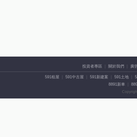
投資者專區
關於我們
廣
591租屋
591中古屋
591新建案
591土地
8891新車
88
Copyrigh