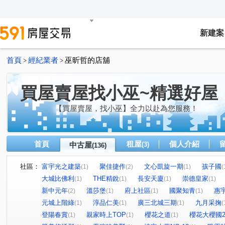
新建案
首頁
經紀業者
巫昕哲的店舖
>
>
買屋賣屋找小巫~精選好屋
【買屋賣屋，找小巫】全力以赴為您服務！
首頁
租屋
個人介紹
中古屋
(3)
(136)
社區：
富宇光之建築
聚佳捷作
文心凱旋一期
孩子國
(1)
(2)
(1)
(
大城比佛利
THE精銳
長安天廈
崇德皇家
(1)
(1)
(1)
(1)
新中元年
溫莎堡
府上社區
國聚知青
惠
(2)
(1)
(1)
(1)
元城上階綠
淳品仁美
廣三北城三期
九月采掬
(1)
(1)
(1)
(
登陽春賞
親家時上TOP
櫻花之道
櫻花大櫻國
(1)
(1)
(1)