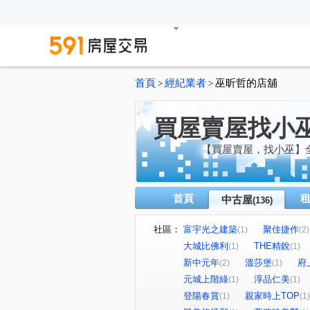
首頁
經紀業者
巫昕哲的店舖
>
>
買屋賣屋找小
【買屋賣屋，找小巫】
首頁
中古屋
(136)
社區：
富宇光之建築
聚佳捷作
(1)
(2)
大城比佛利
THE精銳
(1)
(1)
新中元年
溫莎堡
府
(2)
(1)
元城上階綠
淳品仁美
(1)
(1)
登陽春賞
親家時上TOP
(1)
(1)