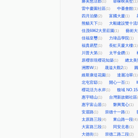
勝美悠活郡
蓉稼映美墅
(1)
(1)
雷中慶園社區
中臺會館
(1)
(1)
四月泊樂
富國大廈
(2)
(1)
熊貓天下
大毅建設雙十流
(1)
佳茂6962大景莊園
藝術大
(1)
佳福皇璽
力瑋品學院
(1)
(1)
福貴易墅
長虹天廈大樓
(1)
(1)
川普大第
太平金鑽
(1)
(1)
原櫻崇現櫻花知築
總太美
(1)
洲際W
晟溢大觀2
圓
(1)
(1)
維斯康堤花園
達麗冶翠
(1)
(1)
北屯官邸
開心一百
(1)
(1)
櫻花活力水岸
馥域 NO.15
(1)
惠宇晴山
台灣新故鄉社區
(1)
惠宇富山居
磐興寬心
(1)
(1)
安眉路
崇德十一路
(1)
(1)
太原路三段
東山路一段
(4)
(4)
大富路三段
同安北巷
(1)
(1)
大德街
崇德二路二段
(1)
(2)