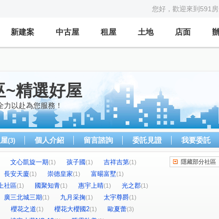
您好，歡迎來到591
新建案
中古屋
租屋
土地
店面
巫~精選好屋
全力以赴為您服務！
租屋
個人介紹
留言諮詢
委託見證
我要委託
(3)
文心凱旋一期
孩子國
吉祥吉第
隱藏部分社區
(1)
(1)
(1)
長安天廈
崇德皇家
富暘富墅
(1)
(1)
(1)
上社區
國聚知青
惠宇上晴
光之郡
(1)
(1)
(1)
(1)
廣三北城三期
九月采掬
太宇尊爵
(1)
(1)
(1)
櫻花之道
櫻花大櫻國2
歐夏蕾
(1)
(1)
(3)