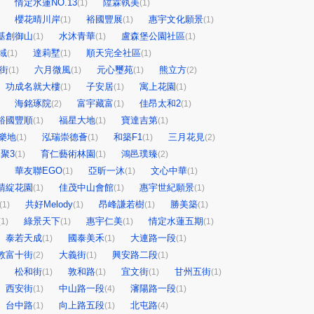
情定水蓮NO.13
陞霖執美
(1)
(1)
櫻花晴川岸
裕國豐展
惠宇文化願景
(1)
(1)
(1)
基創御山
水沐青華
盧森堡公園社區
(1)
(1)
(1)
域
達莉墅
順天完全社區
(1)
(1)
(1)
街
六月微風
元心璽苑
熊立方
(1)
(1)
(1)
(2)
功成名就大樓
子安居
寓上花園
(1)
(1)
(1)
海銘琢院
富宇藏富
佳昂太和2
(2)
(1)
(1)
裕國豐順
福星大地
寶達吉第
(1)
(1)
(1)
樂地
泓瑞崇德薈
和築F1
三月花見
(1)
(1)
(1)
(2)
聚3
育仁藝術林園
鴻邑璞臻
(1)
(1)
(2)
華友聯EGO
亞昕一沐
文心中華
(1)
(1)
(1)
晴綻花園
佳茂中山會館
惠宇世紀願景
(1)
(1)
(1)
共好Melody
昂峰謙若樹
勝美築
(1)
(1)
(1)
(1)
綠景天下
惠宇仁美
情定水蓮五期
(1)
(1)
(1)
(1)
泰若天成
國泰美禾
大連路一段
(1)
(1)
(1)
敦富十街
大義街
興安路二段
(2)
(1)
(1)
松和街
敦和路
宜文街
甘州五街
(1)
(1)
(1)
(1)
西安街
中山路一段
瀋陽路一段
(1)
(4)
(1)
台中路
向上路五段
北屯路
(1)
(1)
(4)