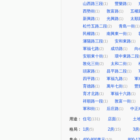
山西路三段
豐樂路
(1)
(1)
西勢街
敦富路
五權
(1)
(1)
新興路
光興路
太順
(1)
(1)
松竹五路二段
青島一街
(2)
(1)
民權路
南興東一街
(1)
(1)
瀋陽路三段
安和東路
(1)
(1)
軍福七路
成功路
向
(2)
(1)
安順東十街
環中東路二段
(1)
敦化三街
太和二街
(2)
(1)
頭家路
昌平路二段
(1)
(1)
四平路
軍福九路
軍
(1)
(1)
育德路
萬年七街
豐
(1)
(1)
育才北路
軍福十六路
(1)
(1)
祥順路一段
敦富一街
(1)
(1)
軍和街
后庄路
中正
(1)
(1)
用途：
住宅
店面
土
(131)
(1)
格局：
1房
2房
3房
(5)
(15)
售金：
400-800萬元
800-
(10)