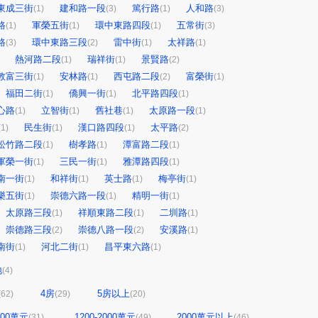
東成三街
建和路一段
篤行路
人和路
(1)
(3)
(1)
(3)
路
軍榮五街
環中東路四段
五常街
(1)
(1)
(1)
(3)
路
環中東路三段
雷中街
太祥路
(3)
(2)
(1)
(1)
熱河路二段
瑞祥街
景賢路
(1)
(1)
(2)
敦富三街
安林路
西屯路二段
富榮街
(1)
(1)
(2)
(1)
福田二街
僑興一街
北平路四段
(1)
(1)
(1)
心路
立智街
舊社巷
太原路一段
(1)
(1)
(1)
(1)
民生街
漢口路四段
太平路
(1)
(1)
(1)
(2)
松竹路二段
樹孝路
潭富路二段
(1)
(1)
(1)
軍榮一街
三民一街
雅潭路四段
(1)
(1)
(1)
南一街
和祥街
英士路
梅亭街
(1)
(1)
(1)
(1)
樂五街
崇德六路一段
精明一街
(1)
(1)
(1)
太原路三段
祥順東路二段
二圳路
(1)
(1)
(1)
崇德路三段
崇德八路一段
安溪路
(2)
(2)
(1)
南街
河北二街
昌平東六路
(1)
(1)
(1)
地
(4)
4房
5房以上
(62)
(29)
(20)
1200萬元
1200-2000萬元
2000萬元以上
(31)
(49)
(46)