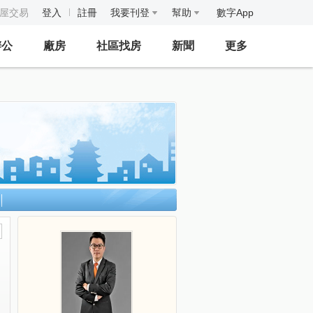
房屋交易
登入
註冊
我要刊登
幫助
數字App
辦公
廠房
社區找房
新聞
更多