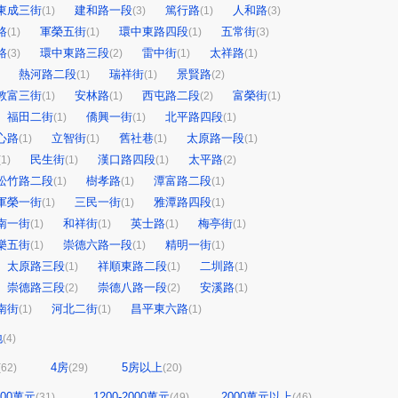
東成三街
建和路一段
篤行路
人和路
(1)
(3)
(1)
(3)
路
軍榮五街
環中東路四段
五常街
(1)
(1)
(1)
(3)
路
環中東路三段
雷中街
太祥路
(3)
(2)
(1)
(1)
熱河路二段
瑞祥街
景賢路
(1)
(1)
(2)
敦富三街
安林路
西屯路二段
富榮街
(1)
(1)
(2)
(1)
福田二街
僑興一街
北平路四段
(1)
(1)
(1)
心路
立智街
舊社巷
太原路一段
(1)
(1)
(1)
(1)
民生街
漢口路四段
太平路
(1)
(1)
(1)
(2)
松竹路二段
樹孝路
潭富路二段
(1)
(1)
(1)
軍榮一街
三民一街
雅潭路四段
(1)
(1)
(1)
南一街
和祥街
英士路
梅亭街
(1)
(1)
(1)
(1)
樂五街
崇德六路一段
精明一街
(1)
(1)
(1)
太原路三段
祥順東路二段
二圳路
(1)
(1)
(1)
崇德路三段
崇德八路一段
安溪路
(2)
(2)
(1)
南街
河北二街
昌平東六路
(1)
(1)
(1)
地
(4)
4房
5房以上
(62)
(29)
(20)
1200萬元
1200-2000萬元
2000萬元以上
(31)
(49)
(46)