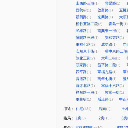
山西路三段
豐樂路
(1)
(1)
西勢街
敦富路
五權
(1)
(1)
新興路
光興路
太順
(1)
(1)
松竹五路二段
青島一街
(2)
(1)
民權路
南興東一街
(1)
(1)
瀋陽路三段
安和東路
(1)
(1)
軍福七路
成功路
向
(2)
(1)
安順東十街
環中東路二段
(1)
敦化三街
太和二街
(2)
(1)
頭家路
昌平路二段
(1)
(1)
四平路
軍福九路
軍
(1)
(1)
育德路
萬年七街
豐
(1)
(1)
育才北路
軍福十六路
(1)
(1)
祥順路一段
敦富一街
(1)
(1)
軍和街
后庄路
中正
(1)
(1)
用途：
住宅
店面
土
(131)
(1)
格局：
1房
2房
3房
(5)
(15)
售金：
400-800萬元
800-
(10)