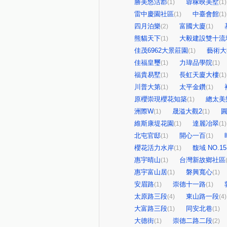
勝美悠活郡
蓉稼映美墅
(1)
(1)
雷中慶園社區
中臺會館
(1)
(1)
四月泊樂
富國大廈
(2)
(1)
熊貓天下
大毅建設雙十流
(1)
佳茂6962大景莊園
藝術大
(1)
佳福皇璽
力瑋品學院
(1)
(1)
福貴易墅
長虹天廈大樓
(1)
(1)
川普大第
太平金鑽
(1)
(1)
原櫻崇現櫻花知築
總太美
(1)
洲際W
晟溢大觀2
圓
(1)
(1)
維斯康堤花園
達麗冶翠
(1)
(1)
北屯官邸
開心一百
(1)
(1)
櫻花活力水岸
馥域 NO.15
(1)
惠宇晴山
台灣新故鄉社區
(1)
惠宇富山居
磐興寬心
(1)
(1)
安眉路
崇德十一路
(1)
(1)
太原路三段
東山路一段
(4)
(4)
大富路三段
同安北巷
(1)
(1)
大德街
崇德二路二段
(1)
(2)