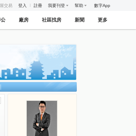
房屋交易
登入
註冊
我要刊登
幫助
數字App
辦公
廠房
社區找房
新聞
更多