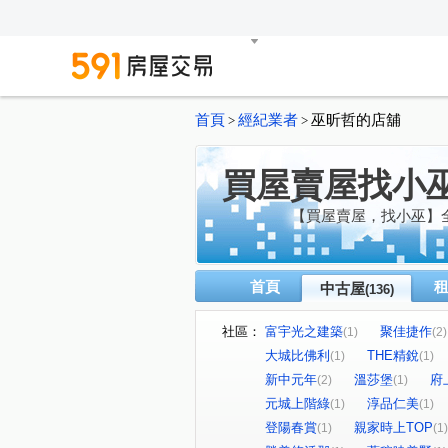
首頁
經紀業者
巫昕哲的店舖
>
>
買屋賣屋找小
【買屋賣屋，找小巫】
首頁
中古屋
(136)
社區：
富宇光之建築
聚佳捷作
(1)
(2)
大城比佛利
THE精銳
(1)
(1)
新中元年
溫莎堡
府
(2)
(1)
元城上階綠
淳品仁美
(1)
(1)
登陽春賞
親家時上TOP
(1)
(1)