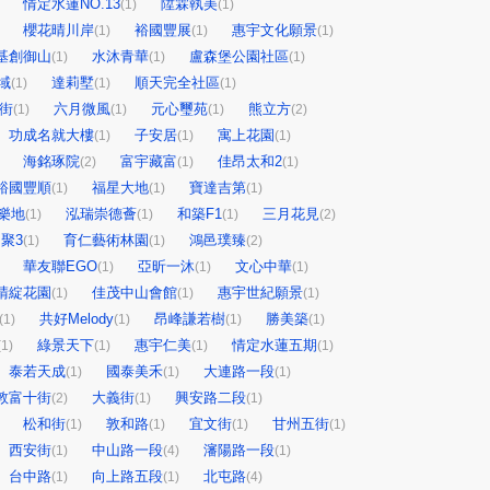
情定水蓮NO.13
陞霖執美
(1)
(1)
櫻花晴川岸
裕國豐展
惠宇文化願景
(1)
(1)
(1)
基創御山
水沐青華
盧森堡公園社區
(1)
(1)
(1)
域
達莉墅
順天完全社區
(1)
(1)
(1)
街
六月微風
元心璽苑
熊立方
(1)
(1)
(1)
(2)
功成名就大樓
子安居
寓上花園
(1)
(1)
(1)
海銘琢院
富宇藏富
佳昂太和2
(2)
(1)
(1)
裕國豐順
福星大地
寶達吉第
(1)
(1)
(1)
樂地
泓瑞崇德薈
和築F1
三月花見
(1)
(1)
(1)
(2)
聚3
育仁藝術林園
鴻邑璞臻
(1)
(1)
(2)
華友聯EGO
亞昕一沐
文心中華
(1)
(1)
(1)
晴綻花園
佳茂中山會館
惠宇世紀願景
(1)
(1)
(1)
共好Melody
昂峰謙若樹
勝美築
(1)
(1)
(1)
(1)
綠景天下
惠宇仁美
情定水蓮五期
(1)
(1)
(1)
(1)
泰若天成
國泰美禾
大連路一段
(1)
(1)
(1)
敦富十街
大義街
興安路二段
(2)
(1)
(1)
松和街
敦和路
宜文街
甘州五街
(1)
(1)
(1)
(1)
西安街
中山路一段
瀋陽路一段
(1)
(4)
(1)
台中路
向上路五段
北屯路
(1)
(1)
(4)