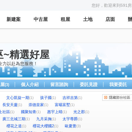
您好，歡迎來到591
新建案
中古屋
租屋
土地
店面
巫~精選好屋
全力以赴為您服務！
租屋
個人介紹
留言諮詢
委託見證
我要委託
(3)
文心凱旋一期
孩子國
吉祥吉第
隱藏部分社區
(1)
(1)
(1)
長安天廈
崇德皇家
富暘富墅
(1)
(1)
(1)
上社區
國聚知青
惠宇上晴
光之郡
(1)
(1)
(1)
(1)
廣三北城三期
九月采掬
太宇尊爵
(1)
(1)
(1)
櫻花之道
櫻花大櫻國2
歐夏蕾
(1)
(1)
(3)