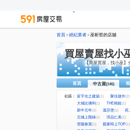
首頁
經紀業者
巫昕哲的店舖
>
>
買屋賣屋找小
【買屋賣屋，找小巫】
首頁
中古屋
(146)
社區：
富宇光之建築
聚佳捷作
(1)
(2)
大城比佛利
THE精銳
(1)
(1)
新中元年
溫莎堡
府
(2)
(1)
元城上階綠
淳品仁美
(1)
(1)
登陽春賞
親家時上TOP
(1)
(1)