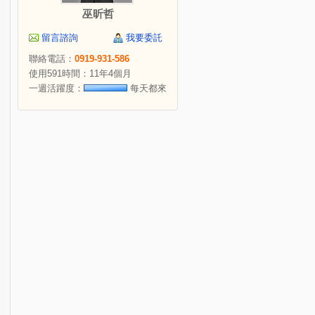
巫昕哲
留言諮詢
我要委託
聯絡電話：
0919-931-586
使用591時間：11年4個月
一週活躍度：
每天都來