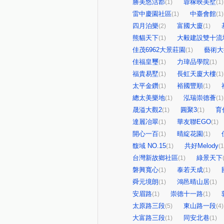
勝美悠活郡
蓉稼映美墅
(1)
(1)
雷中慶園社區
中臺會館
(1)
(1)
四月泊樂
富國大廈
(2)
(1)
熊貓天下
大毅建設雙十流
(1)
佳茂6962大景莊園
藝術大
(1)
佳福皇璽
力瑋品學院
(1)
(1)
福貴易墅
長虹天廈大樓
(1)
(1)
太平金鑽
裕國豐順
(1)
(1)
總太美樂地
泓瑞崇德薈
(1)
(1)
晟溢大觀2
圓聚3
育
(1)
(1)
達麗冶翠
華友聯EGO
(1)
(1)
開心一百
晴綻花園
(1)
(1)
馥域 NO.15
共好Melody
(1)
(1
台灣新故鄉社區
綠景天下
(1)
磐興寬心
泰若天成
(1)
(1)
舜元境朗
鴻邑晴山居
(1)
(1)
安眉路
崇德十一路
(1)
(1)
太原路三段
東山路一段
(5)
(4)
大富路三段
同安北巷
(1)
(1)