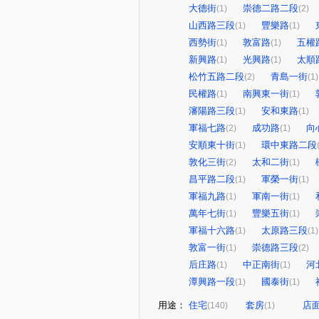
大德街
崇德二路二段
(1)
(2)
山西路三段
豐樂路
(1)
(1)
西勢街
敦富路
五權
(1)
(1)
新興路
光興路
太順
(1)
(1)
松竹五路二段
青島一街
(2)
(1)
民權路
南興東一街
(1)
(1)
瀋陽路三段
安和東路
(1)
(1)
軍福七路
成功路
向
(2)
(1)
安順東十街
環中東路二段
(1)
敦化三街
太和二街
(2)
(1)
昌平路二段
軍榮一街
(1)
(1)
軍福九路
軍南一街
(1)
(1)
萬年七街
豐樂五街
(1)
(1)
軍福十六路
太原路三段
(1)
(1)
敦富一街
崇德路三段
(1)
(2)
后庄路
中正南街
河
(1)
(1)
潭興路一段
國泰街
(1)
(1)
用途：
住宅
套房
店
(140)
(1)