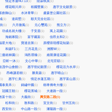
情定水蓮NO.13
陞霖執美
(1)
(1)
櫻花晴川岸
裕國豐展
惠宇文化願景
(1)
(2)
(1)
基創御山
水沐青華
盧森堡公園社區
(1)
(1)
(1)
域
達莉墅
順天完全社區
(1)
(1)
(1)
街
六月微風
元心璽苑
熊立方
(1)
(1)
(1)
(2)
功成名就大樓
子安居
寓上花園
(1)
(1)
(1)
海銘琢院
富宇藏富
佳昂太和2
(2)
(1)
(1)
福星大地
寶達吉第
原櫻崇現櫻花知築
(1)
(1)
(1)
和築F1
三月花見
洲際W
(1)
(2)
(1)
仁藝術林園
鴻邑璞臻
維斯康堤花園
(1)
(2)
(1)
亞昕一沐
文心中華
北屯官邸
(1)
(1)
(1)
佳茂中山會館
惠宇世紀願景
櫻花活力水岸
(2)
(1)
(1)
昂峰謙若樹
勝美築
惠宇晴山
)
(1)
(1)
(1)
惠宇仁美
情定水蓮五期
惠宇富山居
(1)
(1)
(1)
(1)
國泰美禾
錦繡中國
樹孝傳奇大樓
(1)
(1)
(1)
冠國王朝
櫻花濱城
大連路一段
(1)
(1)
(1)
敦富十街
大義街
興安路二段
(1)
(2)
(1)
松和街
敦和路
宜文街
甘州五街
(1)
(1)
(1)
(1)
西安街
中山路一段
瀋陽路一段
(1)
(5)
(1)