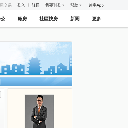
房屋交易
登入
註冊
我要刊登
幫助
數字App
辦公
廠房
社區找房
新聞
更多