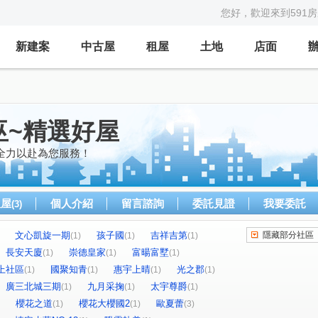
您好，歡迎來到591
新建案
中古屋
租屋
土地
店面
巫~精選好屋
全力以赴為您服務！
租屋
個人介紹
留言諮詢
委託見證
我要委託
(3)
文心凱旋一期
孩子國
吉祥吉第
隱藏部分社區
(1)
(1)
(1)
長安天廈
崇德皇家
富暘富墅
(1)
(1)
(1)
上社區
國聚知青
惠宇上晴
光之郡
(1)
(1)
(1)
(1)
廣三北城三期
九月采掬
太宇尊爵
(1)
(1)
(1)
櫻花之道
櫻花大櫻國2
歐夏蕾
(1)
(1)
(3)