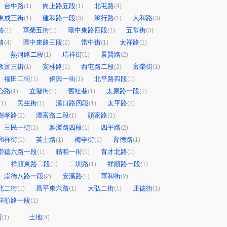
台中路
向上路五段
北屯路
(1)
(1)
(4)
東成三街
建和路一段
篤行路
人和路
(1)
(3)
(1)
(3)
路
軍榮五街
環中東路四段
五常街
(1)
(1)
(1)
(3)
路
環中東路三段
雷中街
太祥路
(4)
(2)
(1)
(1)
熱河路二段
瑞祥街
景賢路
(1)
(1)
(2)
敦富三街
安林路
西屯路二段
富榮街
(1)
(1)
(2)
(1)
福田二街
僑興一街
北平路四段
(1)
(1)
(1)
心路
立智街
舊社巷
太原路一段
(1)
(1)
(1)
(1)
民生街
漢口路四段
太平路
(1)
(1)
(1)
(2)
樹孝路
潭富路二段
頭家路
(2)
(1)
(1)
三民一街
雅潭路四段
四平路
(1)
(1)
(2)
和祥街
英士路
梅亭街
育德路
(1)
(1)
(1)
(1)
崇德六路一段
精明一街
育才北路
(1)
(1)
(1)
祥順東路二段
二圳路
祥順路一段
(1)
(1)
(1)
崇德八路一段
安溪路
軍和街
(2)
(1)
(2)
北二街
昌平東六路
大弘二街
庄德街
(1)
(1)
(1)
(1)
祥順路一段
(1)
面
土地
(1)
(4)