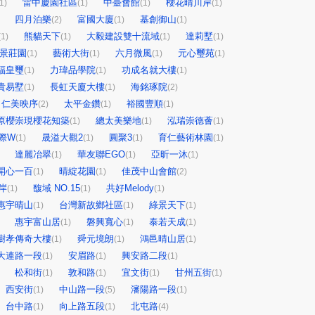
雷中慶園社區
中臺會館
櫻花晴川岸
1)
(1)
(1)
(1)
四月泊樂
富國大廈
基創御山
(2)
(1)
(1)
熊貓天下
大毅建設雙十流域
達莉墅
(1)
(1)
(1)
(1)
大景莊園
藝術大街
六月微風
元心璽苑
(1)
(1)
(1)
(1)
福皇璽
力瑋品學院
功成名就大樓
(1)
(1)
(1)
貴易墅
長虹天廈大樓
海銘琢院
(1)
(1)
(2)
仁美映序
太平金鑽
裕國豐順
(2)
(1)
(1)
原櫻崇現櫻花知築
總太美樂地
泓瑞崇德薈
(1)
(1)
(1)
際W
晟溢大觀2
圓聚3
育仁藝術林園
(1)
(1)
(1)
(1)
達麗冶翠
華友聯EGO
亞昕一沐
(1)
(1)
(1)
開心一百
晴綻花園
佳茂中山會館
(1)
(1)
(2)
岸
馥域 NO.15
共好Melody
(1)
(1)
(1)
惠宇晴山
台灣新故鄉社區
綠景天下
(1)
(1)
(1)
惠宇富山居
磐興寬心
泰若天成
(1)
(1)
(1)
樹孝傳奇大樓
舜元境朗
鴻邑晴山居
(1)
(1)
(1)
大連路一段
安眉路
興安路二段
(1)
(1)
(1)
松和街
敦和路
宜文街
甘州五街
(1)
(1)
(1)
(1)
西安街
中山路一段
瀋陽路一段
(1)
(5)
(1)
台中路
向上路五段
北屯路
(1)
(1)
(4)