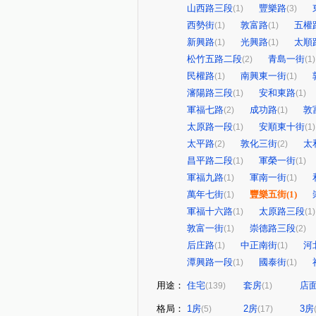
山西路三段
豐樂路
(1)
(3)
西勢街
敦富路
五權
(1)
(1)
新興路
光興路
太順
(1)
(1)
松竹五路二段
青島一街
(2)
(1)
民權路
南興東一街
(1)
(1)
瀋陽路三段
安和東路
(1)
(1)
軍福七路
成功路
敦
(2)
(1)
太原路一段
安順東十街
(1)
(1)
太平路
敦化三街
太
(2)
(2)
昌平路二段
軍榮一街
(1)
(1)
軍福九路
軍南一街
(1)
(1)
萬年七街
豐樂五街
(1)
(1)
軍福十六路
太原路三段
(1)
(1)
敦富一街
崇德路三段
(1)
(2)
后庄路
中正南街
河
(1)
(1)
潭興路一段
國泰街
(1)
(1)
用途：
住宅
套房
店
(139)
(1)
格局：
1房
2房
3房
(5)
(17)