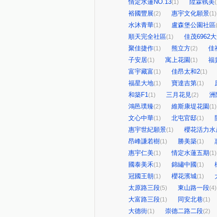
情定水蓮NO.13
陞霖執美
(1)
(
裕國豐展
惠宇文化願景
(2)
(1)
水沐青華
盧森堡公園社區
(1)
順天完全社區
佳茂6962
(1)
聚佳捷作
熊立方
佳
(1)
(2)
子安居
寓上花園
福
(1)
(1)
富宇藏富
佳昂太和2
(1)
(1)
福星大地
寶達吉第
(1)
(1)
和築F1
三月花見
洲
(1)
(2)
鴻邑璞臻
維斯康堤花園
(2)
(1)
文心中華
北屯官邸
(1)
(1)
惠宇世紀願景
櫻花活力水
(1)
昂峰謙若樹
勝美築
(1)
(1)
惠宇仁美
情定水蓮五期
(1)
(1)
國泰美禾
錦繡中國
(1)
(1)
冠國王朝
櫻花濱城
(1)
(1)
太原路三段
東山路一段
(5)
(4)
大富路三段
同安北巷
(1)
(1)
大德街
崇德二路二段
(1)
(2)