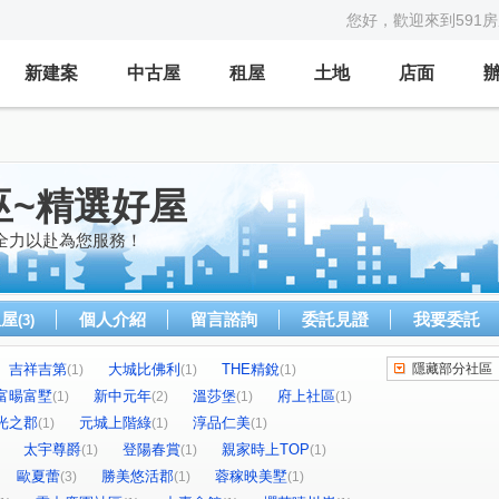
您好，歡迎來到591
新建案
中古屋
租屋
土地
店面
巫~精選好屋
全力以赴為您服務！
租屋
個人介紹
留言諮詢
委託見證
我要委託
(3)
吉祥吉第
大城比佛利
THE精銳
隱藏部分社區
(1)
(1)
(1)
富暘富墅
新中元年
溫莎堡
府上社區
(1)
(2)
(1)
(1)
光之郡
元城上階綠
淳品仁美
(1)
(1)
(1)
太宇尊爵
登陽春賞
親家時上TOP
(1)
(1)
(1)
歐夏蕾
勝美悠活郡
蓉稼映美墅
(3)
(1)
(1)