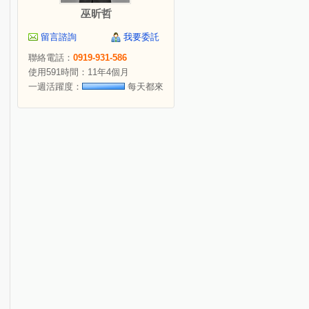
巫昕哲
留言諮詢
我要委託
聯絡電話：
0919-931-586
使用591時間：11年4個月
一週活躍度：
每天都來