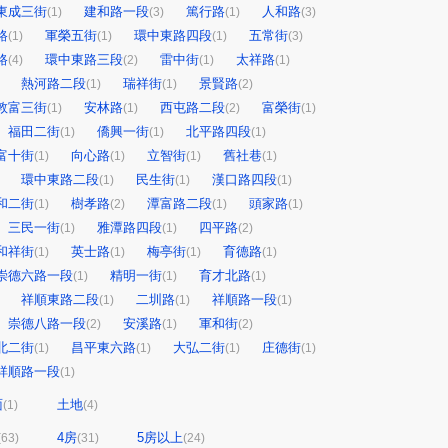
東成三街
建和路一段
篤行路
人和路
(1)
(3)
(1)
(3)
路
軍榮五街
環中東路四段
五常街
(1)
(1)
(1)
(3)
路
環中東路三段
雷中街
太祥路
(4)
(2)
(1)
(1)
熱河路二段
瑞祥街
景賢路
(1)
(1)
(2)
敦富三街
安林路
西屯路二段
富榮街
(1)
(1)
(2)
(1)
福田二街
僑興一街
北平路四段
(1)
(1)
(1)
富十街
向心路
立智街
舊社巷
(1)
(1)
(1)
(1)
環中東路二段
民生街
漢口路四段
(1)
(1)
(1)
和二街
樹孝路
潭富路二段
頭家路
(1)
(2)
(1)
(1)
三民一街
雅潭路四段
四平路
(1)
(1)
(2)
和祥街
英士路
梅亭街
育德路
(1)
(1)
(1)
(1)
崇德六路一段
精明一街
育才北路
(1)
(1)
(1)
祥順東路二段
二圳路
祥順路一段
(1)
(1)
(1)
崇德八路一段
安溪路
軍和街
(2)
(1)
(2)
北二街
昌平東六路
大弘二街
庄德街
(1)
(1)
(1)
(1)
祥順路一段
(1)
面
土地
(1)
(4)
4房
5房以上
(63)
(31)
(24)