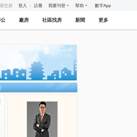
房屋交易
登入
註冊
我要刊登
幫助
數字App
辦公
廠房
社區找房
新聞
更多