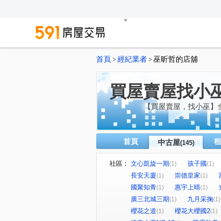
首頁
經紀業者
巫昕哲的店舖
>
>
買屋賣屋找小
【買屋賣屋，找小巫】
首頁
中古屋
(145)
社區：
文心凱旋一期
孩子國
(1)
(1)
長安天廈
崇德皇家
(1)
(1)
國聚知青
惠宇上晴
(1)
(1)
廣三北城三期
九月采掬
(1)
(1)
櫻花之道
櫻花大櫻國2
(1)
(1)