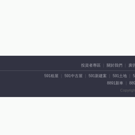
投資者專區
關於我們
廣
591租屋
591中古屋
591新建案
591土地
8891新車
88
Copyrigh