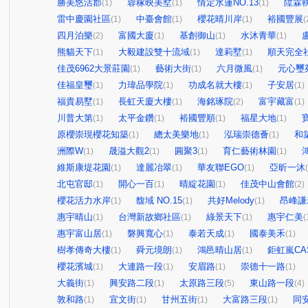
勝美悠活郡
蓉稼映美墅
情定水蓮NO.13
陞霖
(1)
(1)
(1)
雷中慶園社區
中臺會館
櫻花晴川岸
裕國豐展
(1)
(1)
(1)
(
四月泊樂
富國大廈
基創御山
水沐青華
(2)
(1)
(1)
(1)
熊貓天下
大毅建設雙十流域
達莉墅
順天完全
(1)
(1)
(1)
佳茂6962大景莊園
藝術大街
六月微風
元心璽
(1)
(1)
(1)
佳福皇璽
力瑋品學院
功成名就大樓
子安居
(1)
(1)
(1)
(1)
福貴易墅
長虹天廈大樓
海銘琢院
富宇藏富
(1)
(1)
(2)
(1)
川普大第
太平金鑽
裕國豐順
福星大地
(1)
(1)
(1)
(1)
原櫻崇現櫻花知築
總太美樂地
泓瑞崇德薈
和
(1)
(1)
(1)
洲際W
晟溢大觀2
圓聚3
育仁藝術林園
(1)
(1)
(1)
(1)
維斯康堤花園
達麗冶翠
華友聯EGO
亞昕一沐
(1)
(1)
(1)
北屯官邸
開心一百
晴綻花園
佳茂中山會館
(1)
(1)
(1)
(2)
櫻花活力水岸
馥域 NO.15
共好Melody
昂峰謙
(1)
(1)
(1)
惠宇晴山
台灣新故鄉社區
綠景天下
惠宇仁美
(1)
(1)
(1)
(
惠宇富山居
磐興寬心
泰若天成
國泰美禾
(1)
(1)
(1)
(1)
樹孝傳奇大樓
舜元境朗
鴻邑晴山居
鉅虹嵐CA
(1)
(1)
(1)
櫻花濱城
大連路一段
安眉路
崇德十一路
(1)
(1)
(1)
(1)
大義街
興安路二段
太原路三段
東山路一段
(1)
(1)
(5)
(4)
敦和路
宜文街
甘州五街
大富路三段
同
(1)
(1)
(1)
(1)