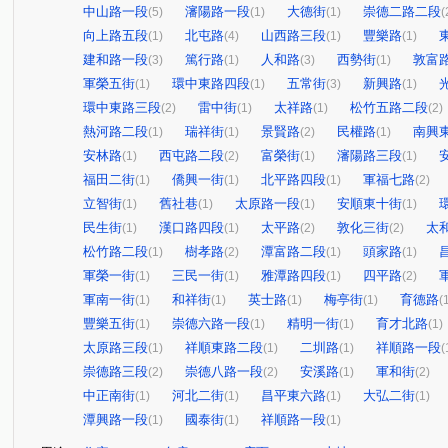
中山路一段
瀋陽路一段
大德街
崇德二路二段
(5)
(1)
(1)
(
向上路五段
北屯路
山西路三段
豐樂路
(1)
(4)
(1)
(1)
建和路一段
篤行路
人和路
西勢街
敦富
(3)
(1)
(3)
(1)
軍榮五街
環中東路四段
五常街
新興路
(1)
(1)
(3)
(1)
環中東路三段
雷中街
太祥路
松竹五路二段
(2)
(1)
(1)
(2)
熱河路二段
瑞祥街
景賢路
民權路
南興
(1)
(1)
(2)
(1)
安林路
西屯路二段
富榮街
瀋陽路三段
(1)
(2)
(1)
(1)
福田二街
僑興一街
北平路四段
軍福七路
(1)
(1)
(1)
(2)
立智街
舊社巷
太原路一段
安順東十街
(1)
(1)
(1)
(1)
民生街
漢口路四段
太平路
敦化三街
太
(1)
(1)
(2)
(2)
松竹路二段
樹孝路
潭富路二段
頭家路
(1)
(2)
(1)
(1)
軍榮一街
三民一街
雅潭路四段
四平路
(1)
(1)
(1)
(2)
軍南一街
和祥街
英士路
梅亭街
育德路
(1)
(1)
(1)
(1)
(
豐樂五街
崇德六路一段
精明一街
育才北路
(1)
(1)
(1)
(1)
太原路三段
祥順東路二段
二圳路
祥順路一段
(1)
(1)
(1)
(
崇德路三段
崇德八路一段
安溪路
軍和街
(2)
(2)
(1)
(2)
中正南街
河北二街
昌平東六路
大弘二街
(1)
(1)
(1)
(1)
潭興路一段
國泰街
祥順路一段
(1)
(1)
(1)