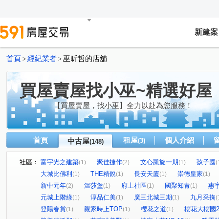
新建案
首頁
經紀業者
巫昕哲的店舖
>
>
買屋賣屋找小巫~精選好屋
【買屋賣屋，找小巫】全力以赴為您服務！
首頁
租屋
個人介紹
中古屋
(3)
(148)
社區：
富宇光之建築
聚佳捷作
文心凱旋一期
孩子國
(1)
(2)
(1)
(
大城比佛利
THE精銳
長安天廈
崇德皇家
(1)
(1)
(1)
(1)
新中元年
溫莎堡
府上社區
國聚知青
惠
(2)
(1)
(1)
(1)
元城上階綠
淳品仁美
廣三北城三期
九月采掬
(1)
(1)
(1)
(
登陽春賞
親家時上TOP
櫻花之道
櫻花大櫻國
(1)
(1)
(1)