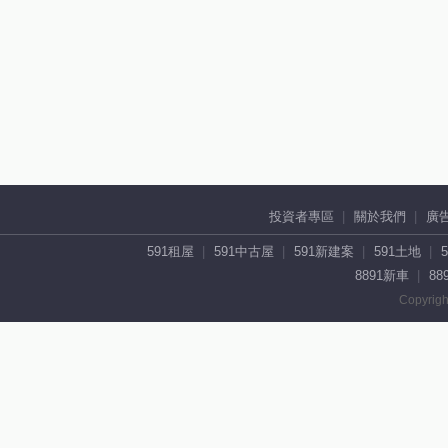
投資者專區
關於我們
廣
591租屋
591中古屋
591新建案
591土地
8891新車
88
Copyrigh