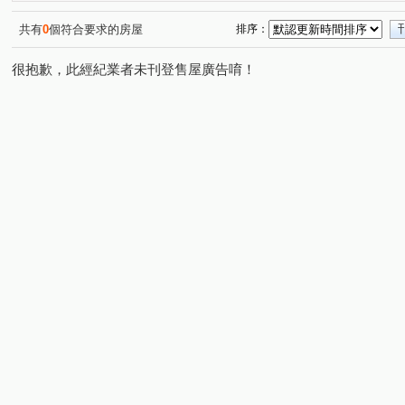
景賢路
春安路
軍福十八路
大墩四街
敦
(1)
(1)
(2)
(1)
惠中路
館前路
南興北二路
四平路
市政
(2)
(2)
(1)
(1)
共有
0
個符合要求的房屋
排序：
大墩一街
敦和路
永春東七路
埔東街
精
(1)
(1)
(1)
(1)
很抱歉，此經紀業者未刊登售屋廣告唷！
新興路一段
頭家路
詔安街
仁平街
軍功
(1)
(1)
(1)
(1)