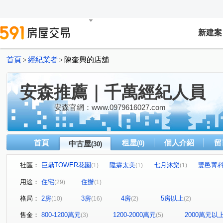
新建案
首頁
經紀業者
陳奎興的店舖
>
>
安森推薦｜千萬經紀人員
安森官網：www.0979616027.com
首頁
租屋
個人介紹
留
中古屋
(0)
(30)
社區：
巨鼎TOWER花園
陞霖太美
七月沐樂
豐邑菁
(1)
(1)
(1)
惠宇一清庭
惠宇朗庭
理仁柏舍
勤美之森
(1)
(2)
(2)
(2)
用途：
住宅
住辦
(29)
(1)
舜元知了
由鉅大謙
惠宇一森青
惠宇敦悅
(1)
(1)
(1)
(1)
格局：
2房
3房
4房
5房以上
(10)
(16)
(2)
(2)
豐邑大境豐藝
寶輝THE SPRINGS
合新城峰
(1)
(1)
(1)
櫻花知築
惠宇碧柳
惠宇MYPARK
學田路
(1)
(1)
(1)
(1)
售金：
800-1200萬元
1200-2000萬元
2000萬元以
(3)
(5)