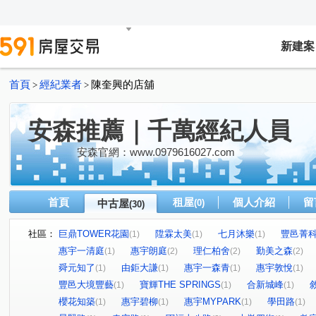
新建案
首頁
經紀業者
陳奎興的店舖
>
>
安森推薦｜千萬經紀人員
安森官網：www.0979616027.com
首頁
租屋
個人介紹
留
中古屋
(0)
(30)
社區：
巨鼎TOWER花園
陞霖太美
七月沐樂
豐邑菁
(1)
(1)
(1)
惠宇一清庭
惠宇朗庭
理仁柏舍
勤美之森
(1)
(2)
(2)
(2)
舜元知了
由鉅大謙
惠宇一森青
惠宇敦悅
(1)
(1)
(1)
(1)
豐邑大境豐藝
寶輝THE SPRINGS
合新城峰
(1)
(1)
(1)
櫻花知築
惠宇碧柳
惠宇MYPARK
學田路
(1)
(1)
(1)
(1)