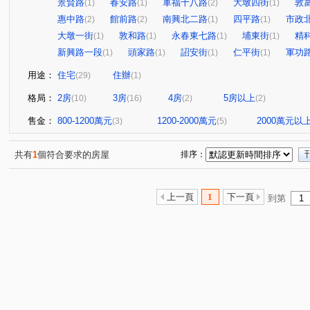
景賢路
春安路
軍福十八路
大墩四街
敦
(1)
(1)
(2)
(1)
惠中路
館前路
南興北二路
四平路
市政
(2)
(2)
(1)
(1)
大墩一街
敦和路
永春東七路
埔東街
精
(1)
(1)
(1)
(1)
新興路一段
頭家路
詔安街
仁平街
軍功
(1)
(1)
(1)
(1)
用途：
住宅
住辦
(29)
(1)
格局：
2房
3房
4房
5房以上
(10)
(16)
(2)
(2)
售金：
800-1200萬元
1200-2000萬元
2000萬元以
(3)
(5)
共有
1
個符合要求的房屋
排序：
上一頁
1
下一頁
到第