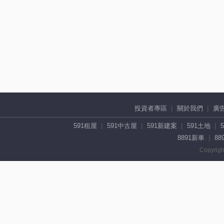
投資者專區
關於我們
廣
591租屋
591中古屋
591新建案
591土地
8891新車
88
Copyrigh