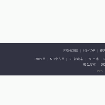
投資者專區
關於我們
廣
591租屋
591中古屋
591新建案
591土地
8891新車
88
Copyrigh