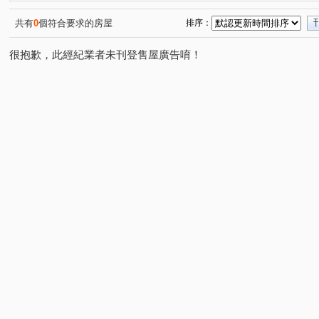
禾林Rich One
花田囍市
首富
北大臻善美
(1)
(2)
(1)
(1)
宜雄丰賦
竹風青庭
耀承璽閲
亞昕喜徠登
(1)
(2)
(1)
(4)
共有
0
個符合要求的房屋
排序：
樺昇麗池
桃大詠
環中愛樂
天麒宏竹
嘉
(1)
(2)
(1)
(3)
很抱歉，此經紀業者未刊登售屋廣告唷！
翔譽17
威均帝璽
新潤 A18
新潤明日朗朗
(2)
(3)
(2)
(2)
禾林Rich one 2.0
尊騰音悅廳
威均園舞曲
桃
(1)
(1)
(1)
新潤君頤
宏普光年世界館
鴻築吾江
青之上河
(1)
(1)
(1)
(
良茂詠恆-詠美館
竹城真鶴
富宇東方悅
偉築新
(1)
(1)
(1)
一品院
新潤明日禾禾
欣懋極綻
愛在巴黎
(1)
(2)
(1)
(1)
日光19棧
美術水公園
櫻花緻
宜雄玉荷
(1)
(2)
(2)
(2)
白金新宮
中悦栢軒
太子馥2
順儷米蘭達
(2)
(1)
(1)
(1)
鉅陞日和花園
一品閣
和發自由之丘
站前藝術
(1)
(1)
(1)
豐田大郡
豐悦
青墨集
國璽苑
聯上3Q
(1)
(1)
(1)
(1)
(1)
巴黎春天
萬耀.豐萃
立體我家A區
城市的遠見
(1)
(1)
(1)
(
青雲路
興德路
青埔八街
樟公北巷
永裕
(2)
(1)
(1)
(1)
青商路
三光路
七和一街
永昌路
領航南
(10)
(1)
(1)
(2)
仁愛路三段
青峰路一段
領航南路三段
領航南
(1)
(3)
(3)
民權路四段
永順一街
上海路
青埔四街
(1)
(1)
(1)
(2)
青心路
青峰路二段
環保路
致祥一街
學
(2)
(1)
(2)
(1)
領航北路二段
中豐路南勢一段
領航北路一段
(6)
(1)
(2)