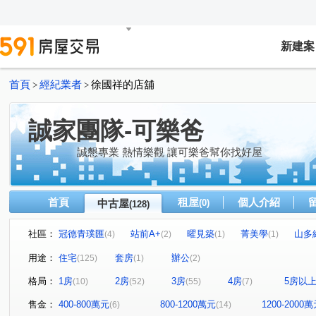
新建案
首頁
經紀業者
徐國祥的店舖
>
>
誠家團隊-可樂爸
誠懇專業 熱情樂觀 讓可樂爸幫你找好屋
首頁
租屋
個人介紹
中古屋
(0)
(128)
社區：
冠德青璞匯
站前A+
曜見築
菁美學
山多
(4)
(2)
(1)
(1)
和耀恆美
皇普園首之道
法國賞
海華國際星鑽
(1)
(3)
(1)
(
用途：
住宅
套房
辦公
(125)
(1)
(2)
鉅陞英倫花園
皇家宮庭
竹城代官山
潤隆國家
(1)
(1)
(1)
格局：
1房
2房
3房
4房
5房以
(10)
(52)
(55)
(7)
國峰苑
威均天翔
誠佳品學
方好
上海新
(2)
(1)
(1)
(1)
成家大璽
麗寶紐約
永福帝堡
站前新鋭
(1)
(1)
(1)
(2)
售金：
400-800萬元
800-1200萬元
1200-2000
(6)
(14)