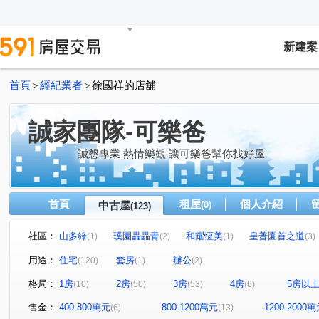
新建案
首頁
經紀業者
徐國祥的店舖
>
>
誠家團隊-可樂爸
誠懇專業 熱情樂觀 讓可樂爸幫你找好屋
首頁
租屋
個人介紹
中古屋
(0)
(123)
社區：
山多綠
璞園畾畾青
和耀恆美
皇普園首之道
(1)
(2)
(1)
(3)
海華國際星鑽
新森活
鉅陞英倫花園
皇家宮庭
(1)
(2)
(1)
(
用途：
住宅
套房
辦公
(120)
(1)
(2)
潤隆國家大院
宜雄湛
國峰苑
威均天翔
(3)
(2)
(2)
(1)
格局：
1房
2房
3房
4房
5房以
(10)
(50)
(53)
(6)
上海新天地
青朗
成家大璽
麗寶紐約
永
(1)
(1)
(1)
(1)
宏普画時代-時尚苑
禾林Rich One
花田囍市
首
(1)
(1)
(2)
售金：
400-800萬元
800-1200萬元
1200-2000
(6)
(13)