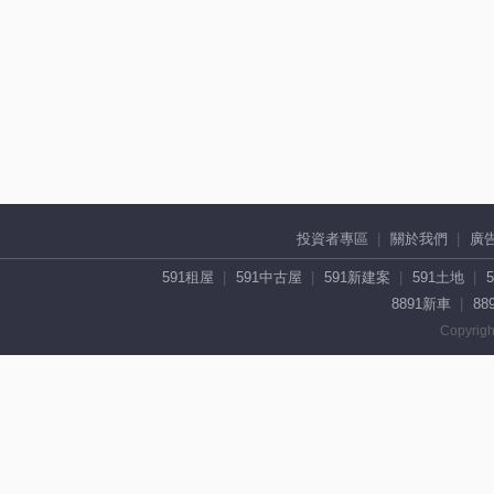
投資者專區
關於我們
廣
591租屋
591中古屋
591新建案
591土地
8891新車
88
Copyrigh