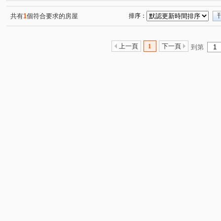
宜雄國瑭
宜雄丰賦
竹風青庭
耀承璽閲
(1)
(1)
(2)
(1)
良茂詠恆-恆美館
樺昇麗池
桃大詠
環中愛樂
(1)
(1)
(2)
(1)
共有
1
個符合要求的房屋
排序：
嘉鼎綻
新大南青山
翔譽17
威均帝璽
新潤
(1)
(2)
(2)
(3)
新潤明日朗朗
詠勝欣宇
禾林Rich one 2.0
尊
(2)
(2)
(1)
上一頁
1
下一頁
到第
威均園舞曲
桃大然
桃大真
新潤君頤
宏
(1)
(1)
(1)
(1)
鴻築吾江
青之上河
上城捷境
良茂詠恆-詠美館
(1)
(1)
(1)
竹城真鶴
富宇東方悅
偉築新豐洲
嘉鼎綻
(1)
(1)
(1)
(1)
新潤明日禾禾
欣懋極綻
愛在巴黎
愷悅假期
(2)
(1)
(1)
(1)
美術水公園
櫻花緻
宜雄玉荷
博市國宅
(2)
(2)
(2)
(1)
中悦栢軒
太子馥2
冠德青璞匯
順儷米蘭達
(1)
(1)
(3)
(1)
鉅陞日和花園
一品閣
和發自由之丘
站前藝術
(1)
(1)
(1)
豐田大郡
豐悦
青墨集
國璽苑
聯上3Q
(1)
(1)
(1)
(1)
(1)
巴黎春天
萬耀.豐萃
立體我家A區
城市的遠見
(1)
(1)
(1)
(
永裕路
樂學路
青商路
三光路
七和一街
(2)
(1)
(10)
(1)
領航南路四段
慈惠三街
仁愛路三段
青峰路一
(2)
(1)
(1)
領航南路一段
民權路四段
永順一街
上海路
(4)
(1)
(1)
(1)
介壽路
永能路
青心路
青峰路二段
環保
(1)
(2)
(2)
(1)
學成路
領航北路二段
中豐路南勢一段
領航北
(1)
(6)
(1)
高鐵站前路
延平路二段
環中東路
永信路
(4)
(2)
(1)
(3)