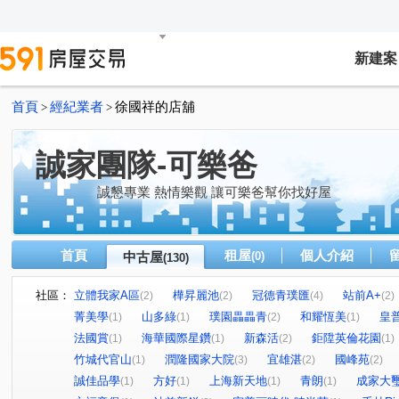
新建案
首頁
經紀業者
徐國祥的店舖
>
>
誠家團隊-可樂爸
誠懇專業 熱情樂觀 讓可樂爸幫你找好屋
首頁
租屋
個人介紹
中古屋
(0)
(130)
社區：
立體我家A區
樺昇麗池
冠德青璞匯
站前A+
(2)
(2)
(4)
(2)
菁美學
山多綠
璞園畾畾青
和耀恆美
皇
(1)
(1)
(2)
(1)
法國賞
海華國際星鑽
新森活
鉅陞英倫花園
(1)
(1)
(2)
(1)
竹城代官山
潤隆國家大院
宜雄湛
國峰苑
(1)
(3)
(2)
(2)
誠佳品學
方好
上海新天地
青朗
成家大
(1)
(1)
(1)
(1)