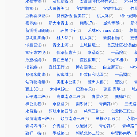
永福帝堡
站前新鋭
宏普画時代-時尚苑
禾林Ric
(1)
(2)
(1)
首富
北大臻善美
宜雄國瑭
宜雄丰賦
竹
(1)
(1)
(1)
(1)
亞昕喜徠登
良茂詠恆-恆美館
桃大詠
環中愛樂
(4)
(1)
(2)
嘉鼎綻
新大南青山
翔譽17
威均帝璽
新潤
(1)
(2)
(2)
(3)
新潤明日朗朗
詠勝欣宇
禾林Rich one 2.0
尊
(2)
(2)
(1)
威均園舞曲
桃大然
桃大真
新潤君頤
宏
(1)
(1)
(1)
(1)
鴻築吾江
青之上河
上城捷境
良茂詠恆-詠美館
(1)
(1)
(1)
富宇東方悅
偉築新豐洲
嘉鼎綻
一品院
(1)
(1)
(1)
(1)
欣懋極綻
愛在巴黎
愷悅假期
日光19棧
(1)
(1)
(1)
(1)
櫻花緻
宜雄玉荷
博市國宅
白金新宮
中
(2)
(2)
(1)
(2)
順儷米蘭達
智富城
鉅陞日和花園
一品閣
(1)
(1)
(1)
(1)
站前藝術館
美術水公園
豐田大郡
豐悦
(1)
(1)
(1)
(1)
聯上3Q
太睿A19
巴黎春天
萬耀.豐萃
城
(1)
(1)
(1)
(1)
延平路二段
高鐵南路二段
青雲路
興德路
(3)
(6)
(2)
(1)
樟公北巷
永裕路
樂學路
青商路
三光路
(1)
(2)
(1)
(10)
永昌路
領航南路四段
慈惠三街
仁愛路三段
(2)
(2)
(1)
(1)
領航南路三段
領航南路一段
民權路四段
永順
(3)
(4)
(1)
青埔四街
介壽路
永能路
青心路
青峰路
(2)
(1)
(2)
(2)
致祥一街
學成路
領航北路二段
中豐路南勢一
(1)
(1)
(6)