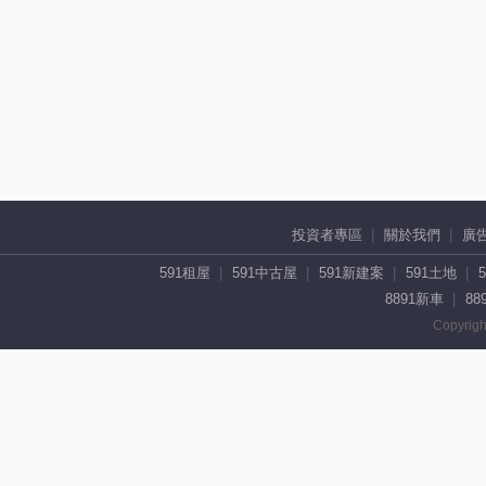
投資者專區
關於我們
廣
591租屋
591中古屋
591新建案
591土地
8891新車
88
Copyrigh