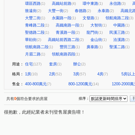
環區西路
高鐵站前路
環中東路
永信路
(1)
(4)
(1)
(3)
致遠街
大豐一街
春德路
永泰路
高鐵北
(2)
(2)
(2)
(2)
大豐二街
永園路一段
文發路
領航南路二段
(1)
(1)
(1)
(3)
青峰路二段
高鐵南路一段
大智街
中園路
(1)
(1)
(1)
(1)
聖德路二段
青溪路一段
龍門街
民溪三路
(1)
(2)
(1)
(2)
華勛街
高鐵站前西路二段
金山街
洽溪路
(2)
(2)
(1)
(2)
領航南路二段
豐田三路
廣泰路
聖溪二路
(1)
(1)
(1)
(1)
月眉二路
領航南路四段
(1)
(1)
用途：
住宅
套房
辦公
(127)
(1)
(2)
格局：
1房
2房
3房
4房
5房以
(10)
(52)
(57)
(7)
售金：
400-800萬元
800-1200萬元
1200-2000
(7)
(14)
共有
0
個符合要求的房屋
排序：
很抱歉，此經紀業者未刊登售屋廣告唷！