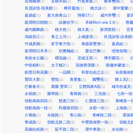
宜雄國瑭
宜雄丰賦
竹風青庭
耀承璽閲
(1)
(1)
(2)
(1)
良茂詠恆-恆美館
樺昇麗池
桃大詠
環中愛樂
(1)
(1)
(2)
(1)
嘉鼎綻
新大南青山
翔譽17
威均帝璽
新潤
(1)
(2)
(2)
(3)
新潤明日朗朗
詠勝欣宇
禾林Rich one 2.0
尊
(2)
(2)
(1)
威均園舞曲
桃大然
桃大真
新潤君頤
宏
(1)
(1)
(1)
(1)
鴻築吾江
青之上河
上城捷境
良茂詠恆-詠美館
(1)
(1)
(1)
竹城真鶴
富宇東方悅
偉築新豐洲
嘉鼎綻
(1)
(1)
(1)
(1)
新潤明日禾禾
欣懋極綻
愛在巴黎
愷悅假期
(2)
(1)
(1)
(1)
美術水公園
櫻花緻
宜雄玉荷
博市國宅
(2)
(2)
(2)
(1)
中悦栢軒
太子馥2
冠德青璞匯
順儷米蘭達
(1)
(1)
(3)
(1)
鉅陞日和花園
一品閣
和發自由之丘
站前藝術
(1)
(1)
(1)
豐田大郡
豐悦
青墨集
國璽苑
聯上3Q
(1)
(1)
(1)
(1)
(1)
巴黎春天
萬耀.豐萃
立體我家A區
城市的遠見
(1)
(1)
(1)
(
永裕路
樂學路
青商路
三光路
七和一街
(2)
(1)
(10)
(1)
領航南路四段
慈惠三街
仁愛路三段
青峰路一
(2)
(1)
(1)
領航南路一段
民權路四段
永順一街
上海路
(4)
(1)
(1)
(1)
介壽路
永能路
青心路
青峰路二段
環保
(1)
(2)
(2)
(1)
學成路
領航北路二段
中豐路南勢一段
領航北
(1)
(6)
(1)
高鐵站前路
延平路二段
環中東路
永信路
(4)
(2)
(1)
(3)