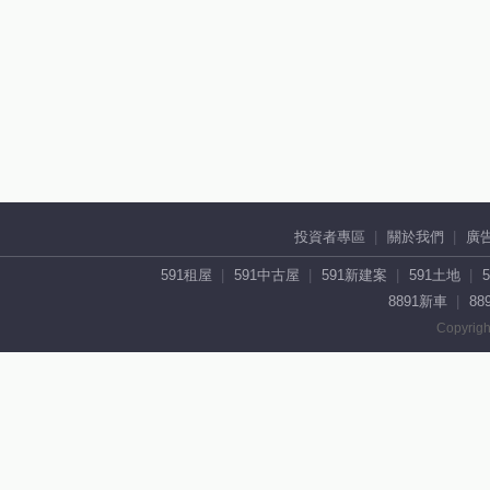
投資者專區
關於我們
廣
591租屋
591中古屋
591新建案
591土地
8891新車
88
Copyrigh