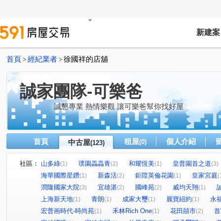
新建案
首頁
經紀業者
徐國祥的店舖
>
>
誠家團隊-可樂爸
誠懇專業 熱情樂觀 讓可樂爸幫你找好屋
首頁
租屋
個人介紹
中古屋
(0)
(123)
社區：
山多綠
璞園畾畾青
和耀恆美
皇普園首之道
(1)
(2)
(1)
(3)
海華國際星鑽
新森活
鉅陞英倫花園
皇家宮庭
(1)
(2)
(1)
(
潤隆國家大院
宜雄湛
國峰苑
威均天翔
(3)
(2)
(2)
(1)
上海新天地
青朗
成家大璽
麗寶紐約
永
(1)
(1)
(1)
(1)
宏普画時代-時尚苑
禾林Rich One
花田囍市
首
(1)
(1)
(2)