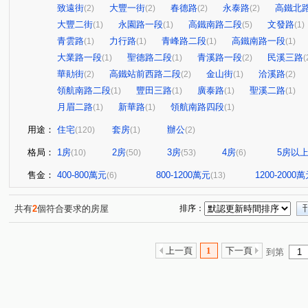
致遠街
大豐一街
春德路
永泰路
高鐵北
(2)
(2)
(2)
(2)
大豐二街
永園路一段
高鐵南路二段
文發路
(1)
(1)
(5)
(1)
青雲路
力行路
青峰路二段
高鐵南路一段
(1)
(1)
(1)
(1)
大業路一段
聖德路二段
青溪路一段
民溪三路
(1)
(1)
(2)
(
華勛街
高鐵站前西路二段
金山街
洽溪路
(2)
(2)
(1)
(2)
領航南路二段
豐田三路
廣泰路
聖溪二路
(1)
(1)
(1)
(1)
月眉二路
新華路
領航南路四段
(1)
(1)
(1)
用途：
住宅
套房
辦公
(120)
(1)
(2)
格局：
1房
2房
3房
4房
5房以
(10)
(50)
(53)
(6)
售金：
400-800萬元
800-1200萬元
1200-2000
(6)
(13)
共有
2
個符合要求的房屋
排序：
上一頁
1
下一頁
到第