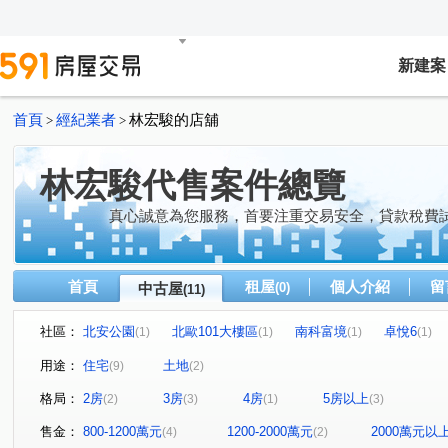
新建案
首頁
經紀業者
林宏駿的店舖
>
>
林宏駿代售案件總覽
真心誠意為您服務，首要注重交易安全，貸款稅費
首頁
租屋
個人介紹
留
中古屋
(0)
(11)
社區：
北安公園
北歐101大樓區
南科富境
卓悅6
(1)
(1)
(1)
(1)
長榮新城
北安路二段
德崙路
民生路二段
(1)
(1)
(1)
(1)
用途：
住宅
土地
(9)
(2)
海中街
(1)
建平十二街
永華路
長榮路五段
(1)
(1)
(1)
格局：
2房
3房
4房
5房以上
(2)
(3)
(1)
(3)
售金：
800-1200萬元
1200-2000萬元
2000萬元以
(4)
(2)