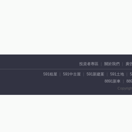
投資者專區
關於我們
廣
591租屋
591中古屋
591新建案
591土地
8891新車
88
Copyrigh