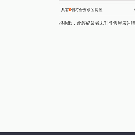
共有
0
個符合要求的房屋
很抱歉，此經紀業者未刊登售屋廣告