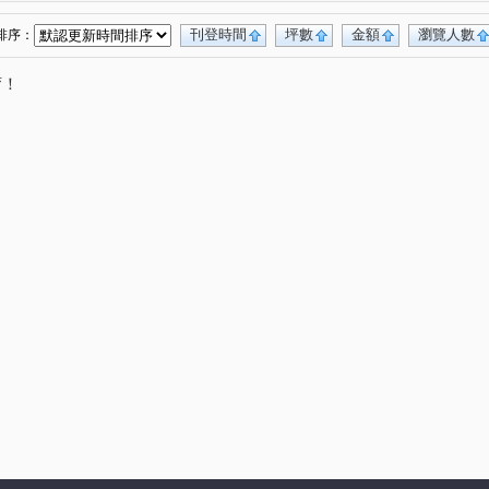
刊登時間
坪數
金額
瀏覽人數
排序：
唷！