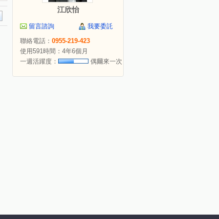
江欣怡
留言諮詢
我要委託
聯絡電話：
0955-219-423
使用591時間：4年6個月
一週活躍度：
偶爾來一次