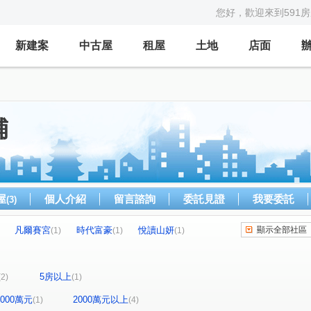
您好，歡迎來到591
新建案
中古屋
租屋
土地
店面
舖
屋
個人介紹
留言諮詢
委託見證
我要委託
(3)
凡爾賽宮
時代富豪
悅讀山妍
顯示全部社區
(1)
(1)
(1)
大廈
旗南一路
美術南三路
華榮路
(1)
(1)
(1)
(1)
街
翠華路
美術東七街
華豐街
(1)
(1)
(1)
(1)
5房以上
(2)
(1)
-2000萬元
2000萬元以上
(1)
(4)