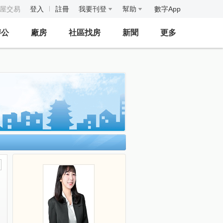
房屋交易
登入
註冊
我要刊登
幫助
數字App
辦公
廠房
社區找房
新聞
更多