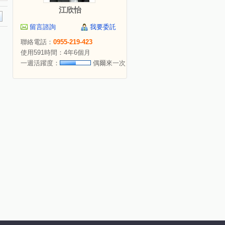
江欣怡
留言諮詢
我要委託
聯絡電話：
0955-219-423
使用591時間：4年6個月
一週活躍度：
偶爾來一次