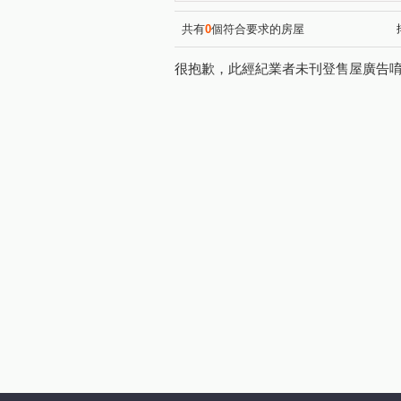
共有
0
個符合要求的房屋
很抱歉，此經紀業者未刊登售屋廣告