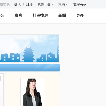
房屋交易
登入
註冊
我要刊登
幫助
數字App
辦公
廠房
社區找房
新聞
更多