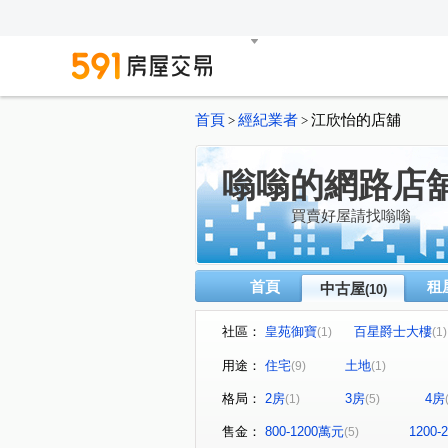
首頁
經紀業者
江欣怡的店舖
>
>
嗡嗡的網路店
買賣好屋請找嗡嗡
首頁
租
中古屋
(10)
社區：
皇苑御寶
百星爵士大樓
(1)
(1)
都市麗晶大廈
明誠大道東
(1)
用途：
住宅
土地
(9)
(1)
新昌街
立忠路
正心
(1)
(1)
格局：
2房
3房
4房
(1)
(5)
明誠一路
(1)
售金：
800-1200萬元
1200
(5)