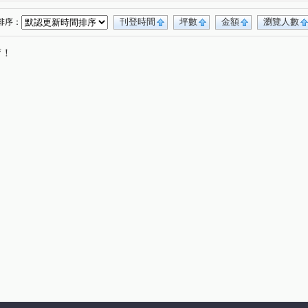
刊登時間
坪數
金額
瀏覽人數
排序：
唷！