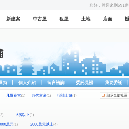
您好，歡迎來到591
新建案
中古屋
租屋
土地
店面
舖
屋
個人介紹
留言諮詢
委託見證
我要委託
(3)
凡爾賽宮
時代富豪
悅讀山妍
顯示全部社區
(1)
(1)
(1)
大廈
旗南一路
美術南三路
華榮路
(1)
(1)
(1)
(1)
街
翠華路
美術東七街
華豐街
(1)
(1)
(1)
(1)
5房以上
(2)
(1)
-2000萬元
2000萬元以上
(1)
(4)