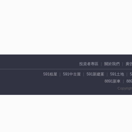
投資者專區
關於我們
廣
591租屋
591中古屋
591新建案
591土地
8891新車
88
Copyrigh