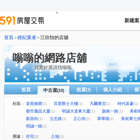
新建案
首頁
經紀業者
江欣怡的店舖
>
>
嗡嗡的網路店舖
買賣好屋請找嗡嗡
首頁
租屋
個人介紹
留
中古屋
(3)
(10)
社區：
皇苑御寶
百星爵士大樓
凡爾賽宮
時代富豪
(1)
(1)
(1)
(1)
都市麗晶大廈
明誠大道東大廈
旗南一路
美術
(1)
(1)
(1)
新昌街
立忠路
正心街
翠華路
美術東七
(1)
(1)
(1)
(1)
明誠一路
(1)
用途：
住宅
土地
(9)
(1)