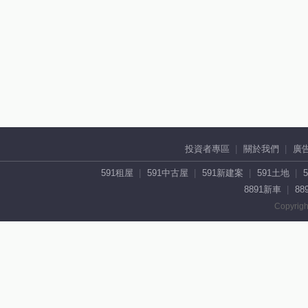
投資者專區
關於我們
廣
591租屋
591中古屋
591新建案
591土地
8891新車
88
Copyrigh