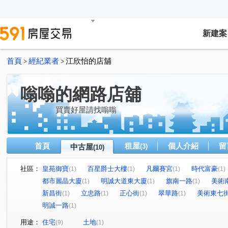
新建案
首頁
經紀業者
江欣怡的店舖
>
>
嗡嗡的網路店舖
買賣好屋請找嗡嗡
首頁
租屋
個人介紹
留
中古屋
(3)
(10)
社區：
皇苑御寶
百星爵士大樓
凡爾賽宮
時代富豪
(1)
(1)
(1)
(1)
都市麗晶大廈
明誠大道東大廈
旗南一路
美術
(1)
(1)
(1)
新昌街
立忠路
正心街
翠華路
美術東七
(1)
(1)
(1)
(1)
明誠一路
(1)
用途：
住宅
土地
(9)
(1)