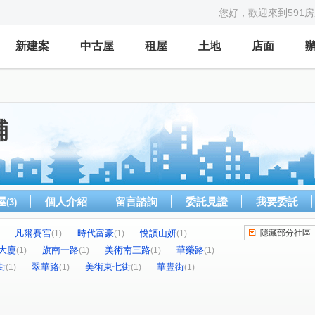
您好，歡迎來到591
新建案
中古屋
租屋
土地
店面
舖
屋
個人介紹
留言諮詢
委託見證
我要委託
(3)
凡爾賽宮
時代富豪
悅讀山妍
隱藏部分社區
(1)
(1)
(1)
大廈
旗南一路
美術南三路
華榮路
(1)
(1)
(1)
(1)
街
翠華路
美術東七街
華豐街
(1)
(1)
(1)
(1)