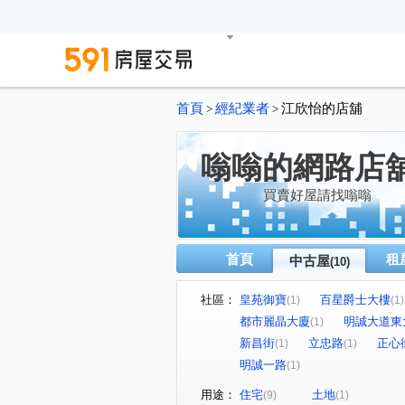
首頁
經紀業者
江欣怡的店舖
>
>
嗡嗡的網路店
買賣好屋請找嗡嗡
首頁
租
中古屋
(10)
社區：
皇苑御寶
百星爵士大樓
(1)
(1)
都市麗晶大廈
明誠大道東
(1)
新昌街
立忠路
正心
(1)
(1)
明誠一路
(1)
用途：
住宅
土地
(9)
(1)