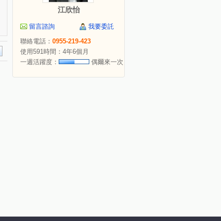
江欣怡
留言諮詢
我要委託
聯絡電話：
0955-219-423
使用591時間：4年6個月
一週活躍度：
偶爾來一次