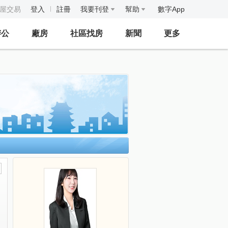
房屋交易
登入
註冊
我要刊登
幫助
數字App
辦公
廠房
社區找房
新聞
更多