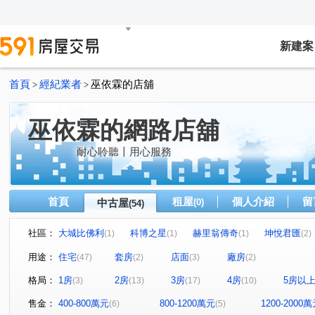
新建案
首頁
經紀業者
巫依霖的店舖
>
>
巫依霖的網路店舖
耐心聆聽〡用心服務
首頁
租屋
個人介紹
留
中古屋
(0)
(54)
社區：
大城比佛利
科博之星
赫里翁傳奇
坤悅君匯
(1)
(1)
(1)
(2)
順天豐華
聚佳捷作
畢卡索梅川陽明
陽光多瑙
(1)
(1)
(1)
用途：
住宅
套房
店面
廠房
(47)
(2)
(3)
(2)
透天
泰弘豐逸
荷風名廬
惠宇新觀
戀曲1
(1)
(1)
(1)
(1)
格局：
1房
2房
3房
4房
5房以
(3)
(13)
(17)
(10)
時代海德大廈
慶仁之間
仰星殿
精匠56N
(1)
(1)
(1)
(1)
嘉磐樸樹
協勝洲際ONE
寶爵金鑽
櫻花昕光之
(1)
(1)
(1)
售金：
400-800萬元
800-1200萬元
1200-2000
(6)
(5)