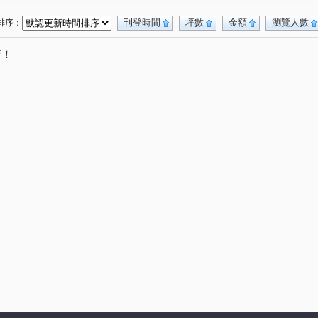
寶樹路
忠孝一路
領航北路二段
(1)
(1)
(1)
大富路
南園二路
領航南路二段
(1)
(1)
(1)
刊登時間
坪數
金額
瀏覽人數
排序：
高鐵南路二段
領航北路一段
正康一街
(1)
(1)
(1)
唷！
園三街
洽溪路
文發路
富平街
(1)
(1)
(1)
(1)
夏路
(1)