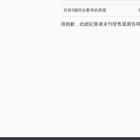
十興路
領航北路四段
(2)
(1)
南勢四街
自立一街
(1)
(1)
共有
0
個符合要求的房屋
青溪路一段
壯五路
(1)
(1)
很抱歉，此經紀業者未刊登售屋廣告
領航南路一段
龍江路
(2)
(1)
致遠街
海山東路
寧
(1)
(1)