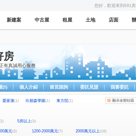
您好，歡迎來到591
新建案
中古屋
租屋
土地
店面
好房
 正有真誠用心服務
屋
個人介紹
留言諮詢
委託見證
我要委託
(5)
愛家滙
玖都森學園
東方院
顯示全部社區
(1)
(1)
(1)
和瑞捷星
美術水公園
宜誠國璞
1)
(1)
(1)
(1)
風青庭
宜雄盛場
太睿泰極
(1)
(1)
(1)
5房以上
(2)
(3)
宜雄大名鑄
宜誠有合
昭林磐石
(1)
(1)
(1)
 牡羊座-華廈區
漢口寧夏
樟樹一路
(1)
(1)
(1)
1200萬元
1200-2000萬元
2000萬元以上
(3)
(7)
(16)