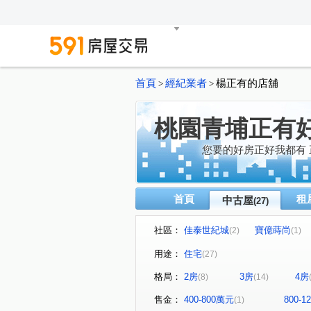
首頁
經紀業者
楊正有的店舖
>
>
桃園青埔正有
您要的好房正好我都有
首頁
租
中古屋
(27)
社區：
佳泰世紀城
寶億蒔尚
(2)
(1)
威泰錢都十一期
日光寓II
(1)
(
用途：
住宅
(27)
築蹟
冠德青璞匯
竹
(1)
(1)
格局：
2房
3房
4房
(8)
(14)
協勝雙子城
青墨集
(1)
(1)
新大南青山
The Aries
(1)
售金：
400-800萬元
800-
(1)