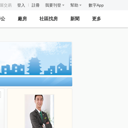
房屋交易
登入
註冊
我要刊登
幫助
數字App
辦公
廠房
社區找房
新聞
更多