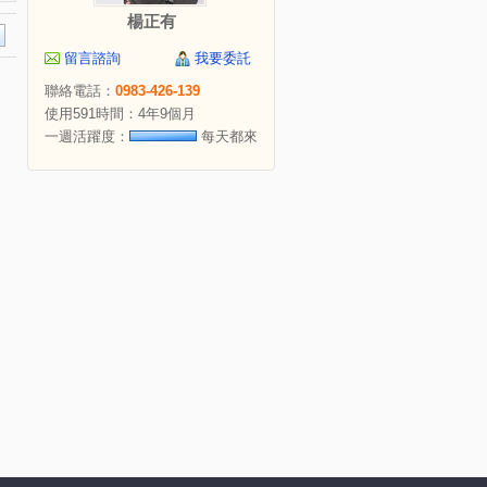
楊正有
留言諮詢
我要委託
聯絡電話：
0983-426-139
使用591時間：4年9個月
一週活躍度：
每天都來