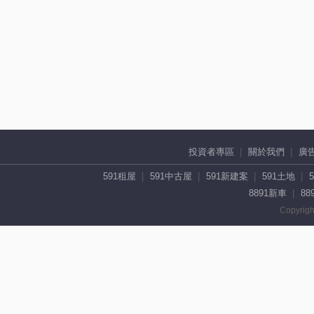
投資者專區
關於我們
廣
591租屋
591中古屋
591新建案
591土地
8891新車
88
Copyrigh