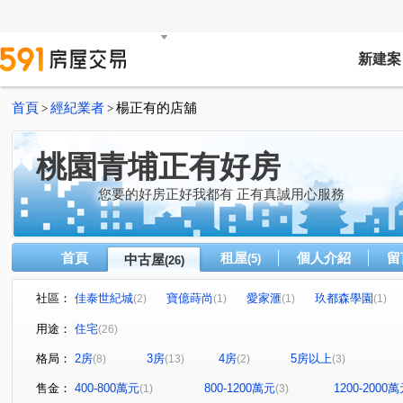
新建案
首頁
經紀業者
楊正有的店舖
>
>
桃園青埔正有好房
您要的好房正好我都有 正有真誠用心服務
首頁
租屋
個人介紹
留
中古屋
(5)
(26)
社區：
佳泰世紀城
寶億蒔尚
愛家滙
玖都森學園
(2)
(1)
(1)
(1)
威泰錢都十一期
日光寓II
和瑞捷星
美術水公
(1)
(1)
(1)
用途：
住宅
(26)
築蹟
冠德青璞匯
竹風青庭
宜雄盛場
太
(1)
(1)
(1)
(1)
格局：
2房
3房
4房
5房以上
(8)
(13)
(2)
(3)
協勝雙子城
青墨集
宜雄大名鑄
宜誠有合
(1)
(1)
(1)
(1)
新大南青山
The Aries 牡羊座-華廈區
樟樹一路
(1)
(1)
(1)
售金：
400-800萬元
800-1200萬元
1200-2000
(1)
(3)