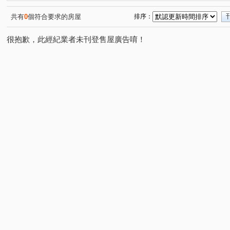
領航北路四段
寶樹路
忠孝一路
領航北路二段
(1)
(1)
(1)
(
自立一街
大富路
南園二路
領航南路二段
(1)
(1)
(1)
(1)
共有
0
個符合要求的房屋
排序：
壯五路
高鐵南路二段
領航北路一段
正康一街
(1)
(1)
(1)
(
很抱歉，此經紀業者未刊登售屋廣告唷！
龍江路
園三街
洽溪路
文發路
富平街
(1)
(1)
(1)
(1)
(1)
海山東路
(1)