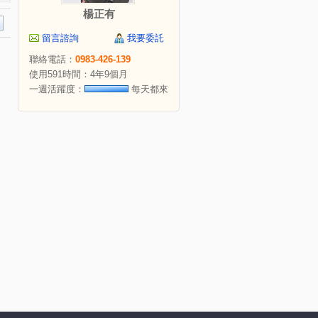
楊正有
留言諮詢
我要委託
聯絡電話：
0983-426-139
使用591時間：4年9個月
一週活躍度：
每天都來