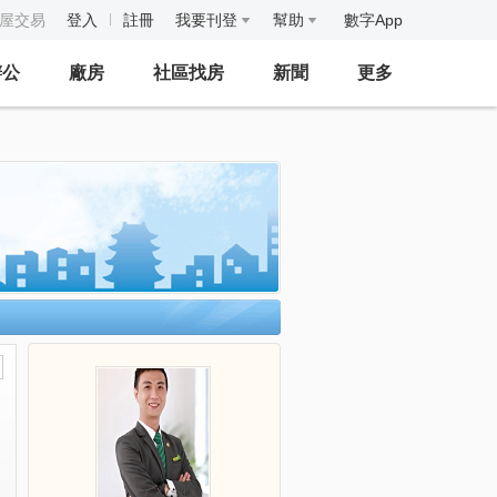
房屋交易
登入
註冊
我要刊登
幫助
數字App
辦公
廠房
社區找房
新聞
更多