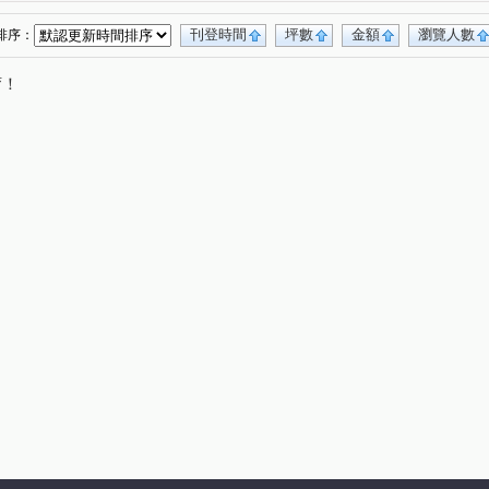
忠孝一路
領航北路二段
自立一街
(1)
(1)
(1)
航南路二段
青溪路一段
壯五路
(1)
(1)
(1)
刊登時間
坪數
金額
瀏覽人數
排序：
段
正康一街
領航南路一段
龍江路
(1)
(1)
(2)
(1)
唷！
路
富平街
致遠街
海山東路
(1)
(1)
(1)
(1)