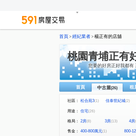
首頁
經紀業者
楊正有的店舖
>
>
桃園青埔正有
您要的好房正好我都有
首頁
租
中古屋
(26)
社區：
松合苑3
佳泰世紀城
(1)
(2)
威泰錢都十一期
日光寓II
(1)
(
用途：
住宅
(26)
築蹟
冠德青璞匯
竹
(1)
(1)
格局：
2房
3房
4房
(8)
(13)
協勝雙子城
青墨集
(1)
(1)
新大南青山
The Aries
(1)
售金：
400-800萬元
800-
(1)