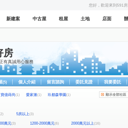
您好，歡迎來到591
新建案
中古屋
租屋
土地
店面
好房
 正有真誠用心服務
屋
個人介紹
留言諮詢
委託見證
我要委託
(5)
寶億蒔尚
愛家滙
玖都森學園
顯示全部社區
(1)
(1)
(1)
和瑞捷星
美術水公園
宜誠國璞
1)
(1)
(1)
(1)
風青庭
宜雄盛場
太睿泰極
(1)
(1)
(1)
5房以上
(2)
(3)
宜雄大名鑄
宜誠有合
昭林磐石
(1)
(1)
(1)
 牡羊座-華廈區
漢口寧夏
學十街
十興路
(1)
(1)
(1)
(2)
1200萬元
1200-2000萬元
2000萬元以上
(3)
(6)
(16)