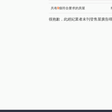
領航北路四段
寶樹路
(1)
(1)
大富路
南園二路
領
(1)
(1)
共有
0
個符合要求的房屋
高鐵南路二段
領航北路一
(1)
很抱歉，此經紀業者未刊登售屋廣告
園三街
洽溪路
文發
(1)
(1)
寧夏路
(1)