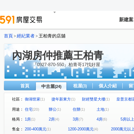
新建案
首頁
經紀業者
王柏青的店舖
>
>
內湖房仲推薦王柏青
『0927-870-550』柏青哥17找好屋
首頁
租屋
個人介紹
留
中古屋
(3)
(24)
社區：
御湖世家
捷年新東方
財經雙星大樓
皇普京都
(1)
(1)
(1)
旺族
永保安康
冠德美麗大湖
錦城花園
(1)
(1)
(1)
(1)
用途：
住宅
辦公
住辦
土地
(20)
(1)
(1)
(1)
湖國大第大廈
京采
遠雄U未來
悦成功
長
(1)
(1)
(1)
(1)
格局：
1房
2房
3房
4房
5房以
(1)
(4)
(7)
(6)
喬成大境
上北大
萬世OK
遠雄文華匯
內
(1)
(1)
(1)
(1)
成功路三段
內湖路三段
陽光街
金龍路
(1)
(1)
(1)
(1)
售金：
200-400萬元
1200-2000萬元
2000萬元以
(1)
(4)