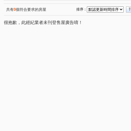
安康路二段
金湖路
民權東路六段
成功路四段
(1)
(1)
(1)
(
瑞光路
仁愛路二段
成功路二段
基隆路一段
(1)
(1)
(1)
(1)
共有
0
個符合要求的房屋
排序：
文林北路
民治五街
大觀路
港墘路
原興
(1)
(1)
(1)
(1)
很抱歉，此經紀業者未刊登售屋廣告唷！