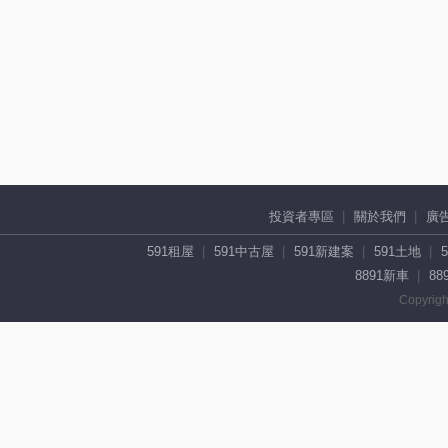
投資者專區
關於我們
廣
591租屋
591中古屋
591新建案
591土地
8891新車
88
Copyrigh