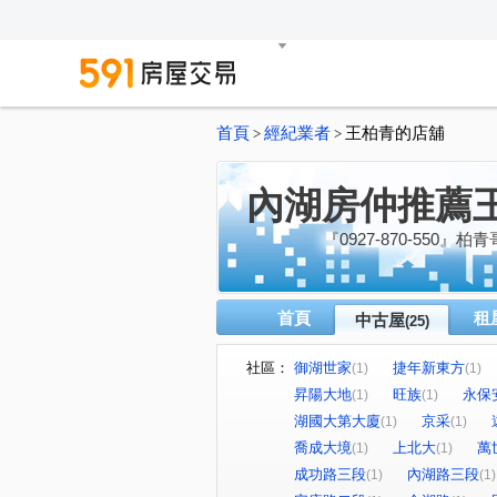
首頁
經紀業者
王柏青的店舖
>
>
內湖房仲推薦
『0927-870-550』柏
首頁
租
中古屋
(25)
社區：
御湖世家
捷年新東方
(1)
(1)
昇陽大地
旺族
永保
(1)
(1)
湖國大第大廈
京采
(1)
(1)
喬成大境
上北大
萬
(1)
(1)
成功路三段
內湖路三段
(1)
(1)