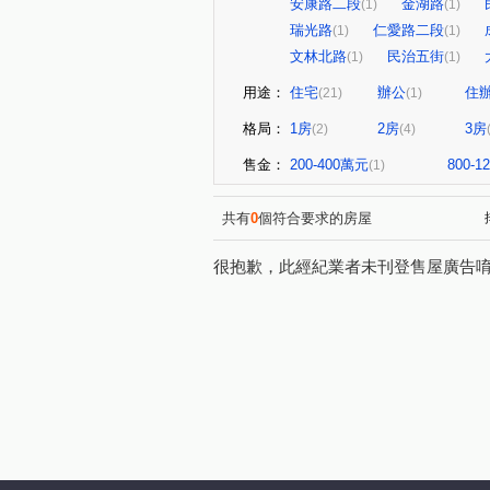
安康路二段
金湖路
(1)
(1)
瑞光路
仁愛路二段
(1)
(1)
文林北路
民治五街
(1)
(1)
用途：
住宅
辦公
住
(21)
(1)
格局：
1房
2房
3房
(2)
(4)
售金：
200-400萬元
800-
(1)
共有
0
個符合要求的房屋
很抱歉，此經紀業者未刊登售屋廣告