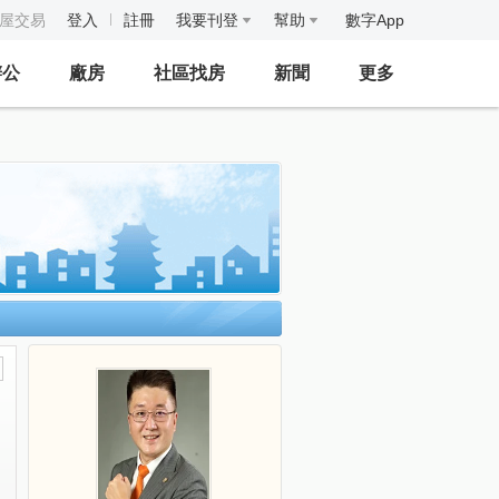
房屋交易
登入
註冊
我要刊登
幫助
數字App
辦公
廠房
社區找房
新聞
更多