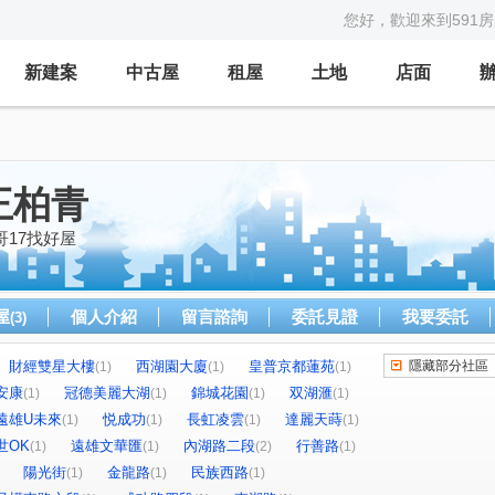
您好，歡迎來到591
新建案
中古屋
租屋
土地
店面
王柏青
青哥17找好屋
屋
個人介紹
留言諮詢
委託見證
我要委託
(3)
財經雙星大樓
西湖園大廈
皇普京都蓮苑
隱藏部分社區
(1)
(1)
(1)
安康
冠德美麗大湖
錦城花園
双湖滙
(1)
(1)
(1)
(1)
遠雄U未來
悦成功
長虹凌雲
達麗天蒔
(1)
(1)
(1)
(1)
世OK
遠雄文華匯
內湖路二段
行善路
(1)
(1)
(2)
(1)
陽光街
金龍路
民族西路
(1)
(1)
(1)