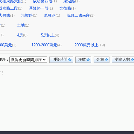
民權東路六段
成功路四段
東湖路
(1)
(1)
(1)
成功路二段
基隆路一段
文德路
(1)
(1)
(1)
大觀路
港墘路
原興路
縣政二路南段
(1)
(1)
(1)
(1)
辦
土地
(1)
(1)
4房
5房以上
(7)
(6)
(4)
1200萬元
1200-2000萬元
2000萬元以上
(1)
(4)
(19)
刊登時間
坪數
金額
瀏覽人數
排序：
唷！