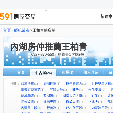
新建案
首頁
經紀業者
王柏青的店舖
>
>
內湖房仲推薦王柏青
『0927-870-550』柏青哥17找好屋
首頁
租屋
個人介紹
留
中古屋
(1)
(26)
社區：
碧湖泱玥
御湖世家
捷年新東方
財經雙星大樓
(1)
(1)
(1)
(
皇普京都蓮苑
昇陽大地
旺族
永保安康
(1)
(1)
(1)
(1)
錦城花園
双湖滙
湖國大第大廈
京采
遠
(1)
(1)
(1)
(1)
長虹凌雲
達麗天蒔
喬成大境
上北大
萬
(1)
(1)
(1)
(1)
內湖路二段
行善路
成功路三段
內湖路三段
(3)
(1)
(1)
(1)