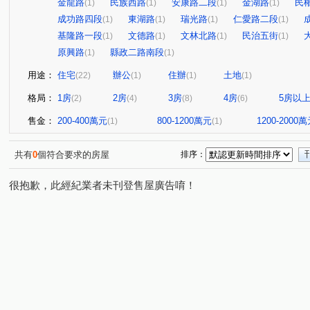
金龍路
民族西路
安康路二段
金湖路
民
(1)
(1)
(1)
(1)
成功路四段
東湖路
瑞光路
仁愛路二段
(1)
(1)
(1)
(1)
基隆路一段
文德路
文林北路
民治五街
(1)
(1)
(1)
(1)
原興路
縣政二路南段
(1)
(1)
用途：
住宅
辦公
住辦
土地
(22)
(1)
(1)
(1)
格局：
1房
2房
3房
4房
5房以
(2)
(4)
(8)
(6)
售金：
200-400萬元
800-1200萬元
1200-2000
(1)
(1)
共有
0
個符合要求的房屋
排序：
很抱歉，此經紀業者未刊登售屋廣告唷！