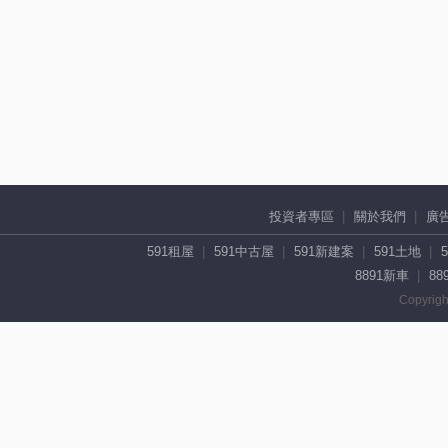
投資者專區
關於我們
廣
591租屋
591中古屋
591新建案
591土地
8891新車
88
Copyrigh