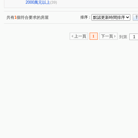
國雄無双
邑富 筑美
東京市銀座區
i時尚
(2)
(2)
(1)
(4)
2000萬元以上
(39)
市政香榭
市政101
綠活HOUSE
微笑城市
(2)
(1)
(3)
(1)
新高鐵
恆詠
大毅頌幸福
(1)
總太春上
文心1
(3)
(1)
(1)
共有
1
個符合要求的房屋
排序：
漢宇仁愛臻邸
謙18
高鐵三路
育德路
(1)
(1)
(18)
(32)
環中路三段
經貿九路
山西路二段
高鐵路二段
(1)
(4)
(1)
(
上一頁
1
下一頁
到第
仁義街
嶺東路
四維東路
櫻城三街
環中
(1)
(1)
(1)
(2)
中正東路
慶光路
向上路六段
河南路四段
(1)
(2)
(1)
(1)
洲際路
新榮街
春安路
五福西路
潭富路
(2)
(1)
(2)
(1)
台灣大道二段
中平路
自由路三段
青海南街
(4)
(2)
(1)
(4)
河南路三段
保成一街
春安三街
梅川東路五段
(2)
(3)
(1)
(
新平路三段
南和路
文心路四段
向上路一段
(1)
(1)
(1)
(1)
梅亭街
(1)