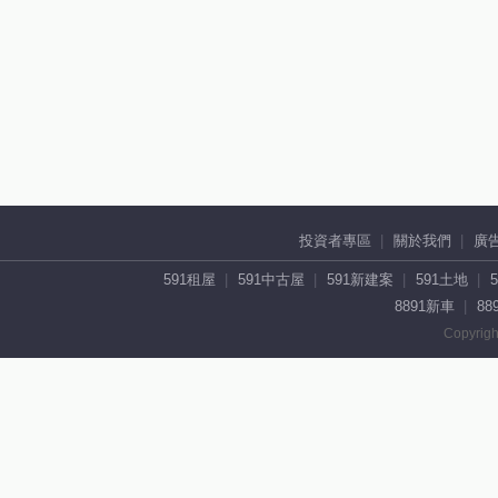
投資者專區
關於我們
廣
591租屋
591中古屋
591新建案
591土地
8891新車
88
Copyrigh