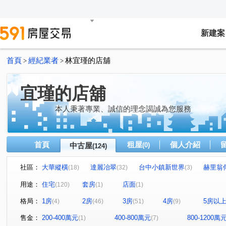
新建案
首頁
經紀業者
林宜瑾的店舖
>
>
宜瑾的店舖
本人秉著專業、誠信的理念謁誠為您服務
首頁
租屋
個人介紹
中古屋
(0)
(124)
社區：
大華縱橫
達麗冶翠
台中小鎮新世界
赫里翁
(18)
(32)
(3)
時代海德大廈
磐興寬境
夢幻誠
精銳軟園1號
(4)
(1)
(2)
(1
用途：
住宅
套房
店面
(120)
(1)
(1)
世紀龍門
甲桂林花園大廈
櫻花園邸
和宜上美
(1)
(1)
(2)
(
格局：
1房
2房
3房
4房
5房以
(4)
(46)
(51)
(9)
旺聖豪景
世界一景四季區
全友敦南
寀蘴大境
(2)
(1)
(1)
(
協勝洲際ONE
惠宇國圖館
菁科2MAX
五福興
(2)
(1)
(2)
售金：
200-400萬元
400-800萬元
800-1200萬
(1)
(7)