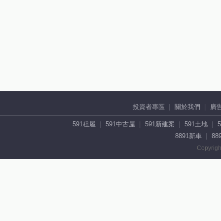
投資者專區
關於我們
廣
591租屋
591中古屋
591新建案
591土地
8891新車
88
Copyrigh