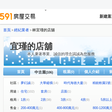
新建案
首頁
經紀業者
林宜瑾的店舖
>
>
宜瑾的店舖
本人秉著專業、誠信的理念謁誠為您服務
首頁
租屋
個人介紹
中古屋
(0)
(106)
社區：
夢幻誠
大華縱橫
時代海德大廈
精銳軟園1號
(2)
(14)
(3)
(
遠見天下大樓
世紀龍門
甲桂林花園大廈
櫻花
(1)
(1)
(1)
用途：
住宅
套房
店面
(102)
(1)
(1)
合石OURS
旺聖豪景
世界一景四季區
全友敦
(1)
(2)
(1)
格局：
1房
2房
3房
4房
5房以
(4)
(38)
(43)
(9)
達麗創世紀
協勝洲際ONE
惠宇國圖館
菁科2M
(7)
(2)
(1)
順天豐華
國雄無双
邑富 筑美
東京市銀座區
(1)
(2)
(2)
(1)
售金：
200-400萬元
400-800萬元
800-1200萬
(1)
(6)