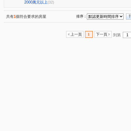
沅林．築青
市政香榭
市政101
綠活HOUSE
(1)
(2)
(1)
(3)
2000萬元以上
(32)
鴻承壹流
台中小鎮新世界
新高鐵
恆詠
(1)
(2)
(3)
(1)
總太春上
文心1
邑富 筑美
漢宇仁愛臻邸
(1)
(1)
(1)
(1)
共有
1
個符合要求的房屋
排序：
高鐵路二段
高鐵三路
經貿九路
公園街
(2)
(14)
(3)
(1)
嶺東路
四維東路
櫻城三街
環中東路三段
(1)
(1)
(2)
(3)
上一頁
1
下一頁
到第
慶光路
向上路六段
河南路四段
長春路
(2)
(1)
(1)
(1)
洲際路
新榮街
春安路
五福西路
潭富路
(2)
(1)
(2)
(1)
台灣大道二段
中平路
自由路三段
青海南街
(4)
(2)
(1)
(4)
河南路三段
保成一街
春安三街
梅川東路五段
(2)
(3)
(1)
(
站區一路
新平路三段
南和路
文心路四段
(3)
(1)
(1)
(1)
大興街
梅亭街
(1)
(1)