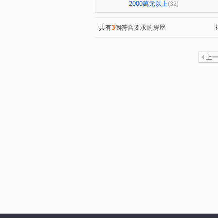
沅林．築青
市政香榭
(1)
(2)
2000萬元以上
(32)
鴻承壹流
台中小鎮新世界
(1)
總太春上
文心1
邑富
(1)
(1)
共有
3
個符合要求的房屋
高鐵路二段
高鐵三路
(2)
(14)
嶺東路
四維東路
櫻
(1)
(1)
上
慶光路
向上路六段
(2)
(1)
洲際路
新榮街
春安
(2)
(1)
台灣大道二段
中平路
(4)
(2)
河南路三段
保成一街
(3)
(2)
站區一路
新平路三段
(3)
(1)
大興街
梅亭街
(1)
(1)