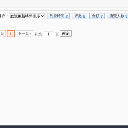
市政101
綠活HOUSE
微笑城市
(1)
(3)
(1)
新高鐵
恆詠
大毅頌幸福
(2)
(3)
(1)
(1)
 筑美
漢宇仁愛臻邸
謙18
(1)
(1)
(1)
刊登時間
坪數
金額
瀏覽人數
排序：
經貿九路
公園街
育德路
仁義街
(3)
(1)
(23)
(1)
城三街
環中東路三段
中正東路
(2)
(3)
(1)
一頁
1
下一頁
到第
頁
河南路四段
長春路
中平路
信平路
(1)
(1)
(5)
(7)
路
五福西路
潭富路二段
(2)
(1)
(1)
自由路三段
青海南街
德芳南路
(1)
(4)
(1)
春安三街
梅川東路五段
永成北路
(1)
(1)
(2)
南和路
文心路四段
向上路一段
(1)
(1)
(1)