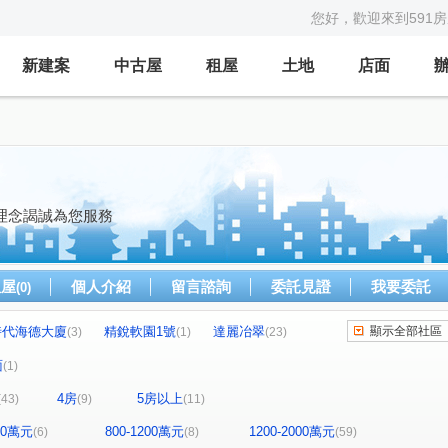
您好，歡迎來到591
新建案
中古屋
租屋
土地
店面
理念謁誠為您服務
租屋
個人介紹
留言諮詢
委託見證
我要委託
(0)
時代海德大廈
精銳軟園1號
達麗冶翠
顯示全部社區
(3)
(1)
(23)
甲桂林花園大廈
櫻花園邸
和宜上美
(1)
(2)
(3)
面
(1)
世界一景四季區
全友敦南
寀蘴大境
(1)
(1)
(1)
4房
5房以上
(43)
(9)
(11)
惠宇國圖館
菁科2MAX
五福興家
(2)
(1)
(2)
(1)
邑富 筑美
東京市銀座區
i時尚
(2)
(1)
(4)
800萬元
800-1200萬元
1200-2000萬元
(6)
(8)
(59)