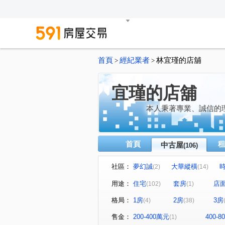
首頁
經紀業者
林宜瑾的店舖
>
>
宜瑾的店舖
本人秉著專業、誠信的
首頁
中古屋
(106)
社區：
夢幻誠
大華縱橫
(2)
(14)
遠見天下大樓
世紀龍門
(1)
(1)
用途：
住宅
套房
店
(102)
(1)
合石OURS
旺聖豪景
(1)
(2)
格局：
1房
2房
3房
(4)
(38)
達麗創世紀
協勝洲際ONE
(7)
順天豐華
國雄無双
(1)
(2)
售金：
200-400萬元
400-
(1)