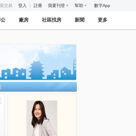
房屋交易
登入
註冊
我要刊登
幫助
數字App
辦公
廠房
社區找房
新聞
更多